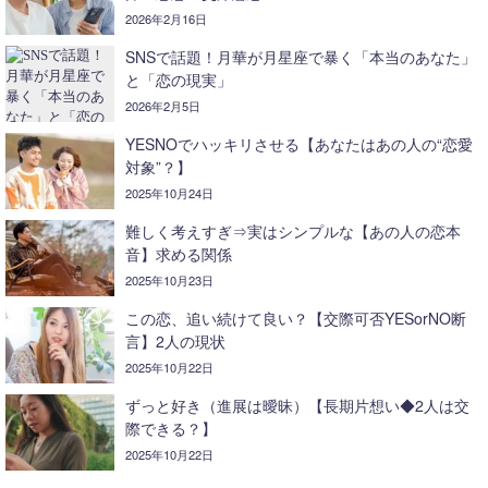
2026年2月16日
SNSで話題！月華が月星座で暴く「本当のあなた」
と「恋の現実」
2026年2月5日
YESNOでハッキリさせる【あなたはあの人の“恋愛
対象”？】
2025年10月24日
難しく考えすぎ⇒実はシンプルな【あの人の恋本
音】求める関係
2025年10月23日
この恋、追い続けて良い？【交際可否YESorNO断
言】2人の現状
2025年10月22日
ずっと好き（進展は曖昧）【長期片想い◆2人は交
際できる？】
2025年10月22日