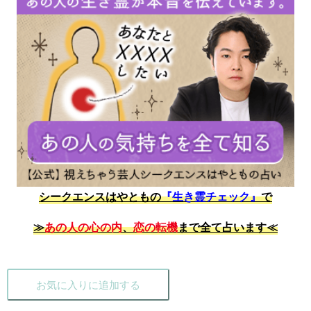
シークエンスはやともの
『生き霊チェック』
で
≫
あの人の心の内
、
恋の転機
まで全て占います≪
お気に入りに追加する