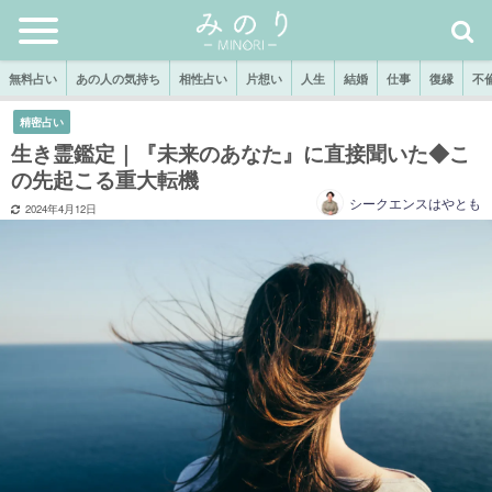
無料占い
あの人の気持ち
相性占い
片想い
人生
結婚
仕事
復縁
不
精密占い
生き霊鑑定｜『未来のあなた』に直接聞いた◆こ
の先起こる重大転機
シークエンスはやとも
2024年4月12日