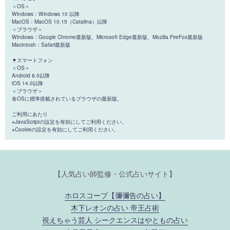
＜OS＞
Windows：Windows 10 以降
MacOS：MacOS 10.15（Catalina）以降
＜ブラウザ＞
Windows：Google Chrome最新版、Microsoft Edge最新版、Mozilla FireFox最新版
Macintosh：Safari最新版
▼スマートフォン
＜OS＞
Android 8.0以降
iOS 14.0以降
＜ブラウザ＞
各OSに標準搭載されているブラウザの最新版。
ご利用にあたり
※JavaScriptの設定を有効にしてご利用ください。
※Cookieの設定を有効にしてご利用ください。
【人気占い師監修・公式占いサイト】
ホロスコープ【彌彌告の占い】
木下レオンの占い 帝王占術
視えちゃう芸人 シークエンスはやともの占い