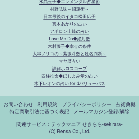
水晶玉子◆エレメンタル占星術
村野弘味～招運術～
日本最後のイタコ松田広子
真木あかりの占い
アポロン山崎の占い
Love Me Do◆絶対数
木村藤子◆幸せの条件
大串ノリコの～紫微斗数と姓名判断～
マヤ暦占い
詳解ホロスコープ
四柱推命◆ほしよみ堂の占い
木下レオンの占い for dバリューパス
お問い合わせ
利用規約
プライバシーポリシー
占術典拠
特定商取引法に基づく表記
メールマガジン登録/解除
関連サービス：テックマニア
せきらら-sekirara-
(C) Rensa Co., Ltd.