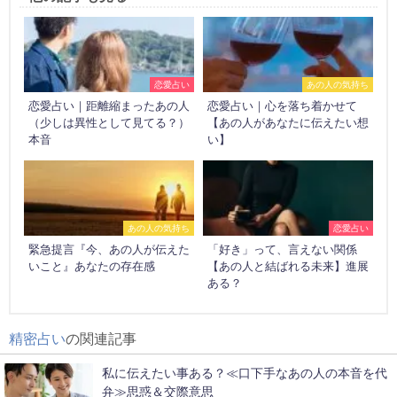
恋愛占い
あの人の気持ち
恋愛占い｜距離縮まったあの人
恋愛占い｜心を落ち着かせて
（少しは異性として見てる？）
【あの人があなたに伝えたい想
本音
い】
あの人の気持ち
恋愛占い
緊急提言『今、あの人が伝えた
「好き」って、言えない関係
いこと』あなたの存在感
【あの人と結ばれる未来】進展
ある？
精密占い
の関連記事
私に伝えたい事ある？≪口下手なあの人の本音を代
弁≫思惑＆交際意思