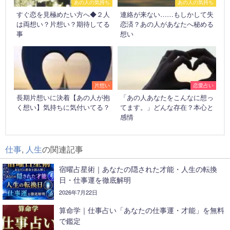
あの人の気持ち
あの人の気持ち
すぐ恋を見極めたい方へ◆２人
連絡が来ない……もしかして失
は両想い？片想い？期待してる
恋済？あの人があなたへ秘める
事
想い
片想い
恋愛占い
長期片想いに決着【あの人が抱
「あの人あなたをこんなに想っ
く想い】気持ちに気付いてる？
てます。」どんな存在？本心と
感情
仕事
,
人生
の関連記事
宿曜占星術｜あなたの隠された才能・人生の転換
日・仕事運を徹底解明
2026年7月22日
算命学｜仕事占い「あなたの仕事運・才能」を無料
で鑑定