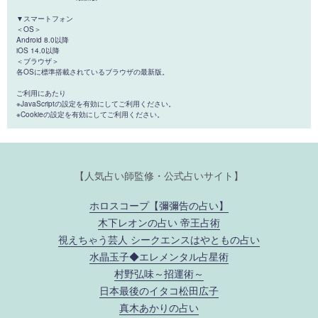
▼スマートフォン
＜OS＞
Android 8.0以降
iOS 14.0以降
＜ブラウザ＞
各OSに標準搭載されているブラウザの最新版。
ご利用にあたり
※JavaScriptの設定を有効にしてご利用ください。
※Cookieの設定を有効にしてご利用ください。
【人気占い師監修・公式占いサイト】
ホロスコープ【彌彌告の占い】
木下レオンの占い 帝王占術
視えちゃう芸人 シークエンスはやともの占い
水晶玉子◆エレメンタル占星術
村野弘味～招運術～
日本最後のイタコ松田広子
真木あかりの占い