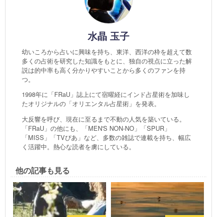
水晶 玉子
幼いころから占いに興味を持ち、東洋、西洋の枠を超えて数
多くの占術を研究した知識をもとに、独自の視点に立った解
説は的中率も高く分かりやすいことから多くのファンを持
つ。
1998年に「FRaU」誌上にて宿曜経にインド占星術を加味し
たオリジナルの「オリエンタル占星術」を発表。
大反響を呼び、現在に至るまで不動の人気を築いている。
「FRaU」の他にも、「MEN'S NON-NO」「SPUR」
「MISS」「TVぴあ」など、多数の雑誌で連載を持ち、幅広
く活躍中。熱心な読者を虜にしている。
他の記事も見る