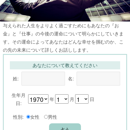
与えられた人生をよりよく過ごすためにもあなたの『お
金』と『仕事』の今後の運命について明らかにしていきま
す。その運命によってあなたはどんな幸せを掴むのか、こ
の先の未来について詳しくお話しします。
あなたについて教えてください
姓:
名:
生年月
年
月
日
日:
性別:
女性
男性