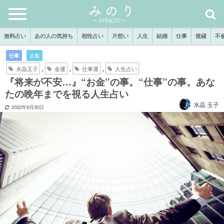
無料占い
あの人の気持ち
相性占い
片想い
人生
結婚
仕事
復縁
不
仕事
人生
,
,
,
水晶玉子
金運
仕事運
人生占い
『将来が不安…』“お金”の事。“仕事”の事。あな
たの晩年までを視る人生占い
水晶 玉子
2022年9月30日