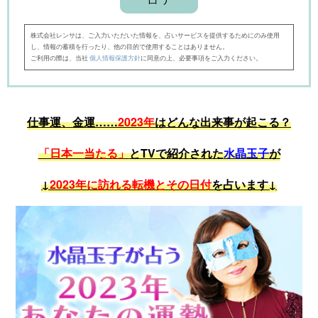
株式会社レンサは、ご入力いただいた情報を、占いサービスを提供するためにのみ使用
し、情報の蓄積を行ったり、他の目的で使用することはありません。
ご利用の際は、当社
個人情報保護方針
に同意の上、必要事項をご入力ください。
仕事運、金運……
2023年
はどんな出来事が起こる？
「日本一当たる」
とTVで紹介された
水晶玉子
が
↓
2023年に訪れる転機とその日付
を占います↓