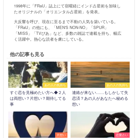
1998年に「FRaU」誌上にて宿曜経にインド占星術を加味し
たオリジナルの「オリエンタル占星術」を発表。
大反響を呼び、現在に至るまで不動の人気を築いている。
「FRaU」の他にも、「MEN'S NON-NO」「SPUR」
「MISS」「TVぴあ」など、多数の雑誌で連載を持ち、幅広
く活躍中。熱心な読者を虜にしている。
他の記事も見る
あの人の気持ち
あの人の気持ち
すぐ恋を見極めたい方へ◆２人
連絡が来ない……もしかして失
は両想い？片想い？期待してる
恋済？あの人があなたへ秘める
事
想い
片想い
恋愛占い