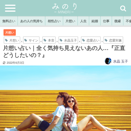
無料占い
あの人の気持ち
相性占い
片想い
人生
結婚
仕事
復縁
不
片想い
,
,
,
,
,
片想い
サイン
本音
水晶玉子
恋愛占い
恋愛対象
片想い占い｜全く気持ち見えないあの人…『正直
どうしたいの？』
水晶 玉子
2022年6月3日