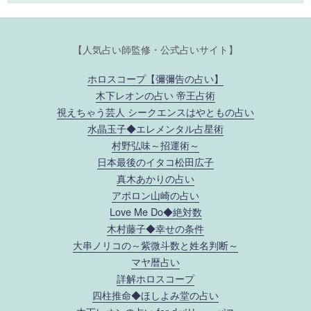
【人気占い師監修・公式占いサイト】
ホロスコープ【彌彌告の占い】
木下レオンの占い 帝王占術
視えちゃう芸人 シークエンスはやともの占い
水晶玉子◆エレメンタル占星術
村野弘味～招運術～
日本最後のイタコ松田広子
真木あかりの占い
アポロン山崎の占い
Love Me Do◆絶対数
木村藤子◆幸せの条件
大串ノリコの～紫微斗数と姓名判断～
マヤ暦占い
詳解ホロスコープ
四柱推命◆ほしよみ堂の占い