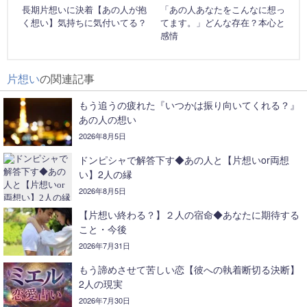
長期片想いに決着【あの人が抱
「あの人あなたをこんなに想っ
く想い】気持ちに気付いてる？
てます。」どんな存在？本心と
感情
片想い
の関連記事
もう追うの疲れた『いつかは振り向いてくれる？』
あの人の想い
2026年8月5日
ドンピシャで解答下す◆あの人と【片想いor両想
い】2人の縁
2026年8月5日
【片想い終わる？】２人の宿命◆あなたに期待する
こと・今後
2026年7月31日
もう諦めさせて苦しい恋【彼への執着断切る決断】
2人の現実
2026年7月30日