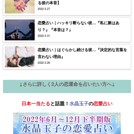
る彼の本音】
2022.5.27
恋愛占い｜ハッキリ断らない彼…『私に脈はあ
り？』『本音は？』
2022.5.31
恋愛占い｜はぐらかし続ける彼…『決定的な言葉を
言わない理由』
2022.5.26
↓さらに詳しく2人の恋運命を占いたい方へ↓
日本一当たる
と話題！
水晶玉子
の
恋愛占い