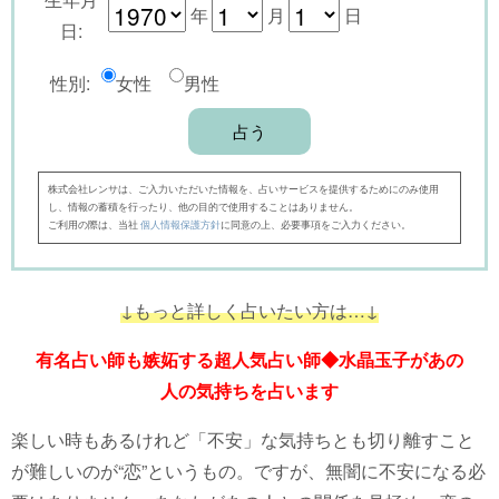
年
月
日
日:
性別:
女性
男性
株式会社レンサは、ご入力いただいた情報を、占いサービスを提供するためにのみ使用
し、情報の蓄積を行ったり、他の目的で使用することはありません。
ご利用の際は、当社
個人情報保護方針
に同意の上、必要事項をご入力ください。
↓もっと詳しく占いたい方は…↓
有名占い師も嫉妬する超人気占い師◆水晶玉子があの
人の気持ちを占います
楽しい時もあるけれど「不安」な気持ちとも切り離すこと
が難しいのが“恋”というもの。ですが、無闇に不安になる必