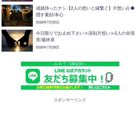
成就待ったナシ【2人の想いと縁繋ぐ】片想い占◆
隠す素顔/本心
2026年7月30日
今日限りでお止め下さい≪深刻片想い≫2人の全現
実/最終章
2026年7月28日
スポンサーリンク