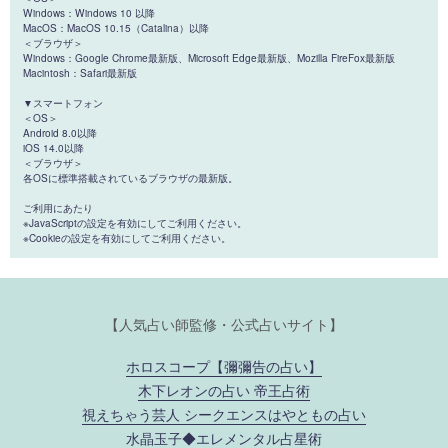
Windows：Windows 10 以降
MacOS：MacOS 10.15（Catalina）以降
＜ブラウザ＞
Windows：Google Chrome最新版、Microsoft Edge最新版、Mozilla FireFox最新版
Macintosh：Safari最新版
▼スマートフォン
＜OS＞
Android 8.0以降
iOS 14.0以降
＜ブラウザ＞
各OSに標準搭載されているブラウザの最新版。
ご利用にあたり
※JavaScriptの設定を有効にしてご利用ください。
※Cookieの設定を有効にしてご利用ください。
【人気占い師監修・公式占いサイト】
ホロスコープ【彌彌告の占い】
木下レオンの占い 帝王占術
視えちゃう芸人 シークエンスはやともの占い
水晶玉子◆エレメンタル占星術