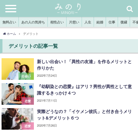
無料占い
あの人の気持ち
相性占い
片想い
人生
結婚
仕事
復縁
不
ホーム
デメリット
デメリットの記事一覧
新しい出会い！「異性の友達」を作るメリットと
作りかた
2022年7月24日
出会い
『幼馴染との恋愛』はアリ？男性が異性として意
識するきっかけ４つ
2021年7月11日
恋愛
実際どうなの？「イケメン彼氏」と付き合うメリ
ット&デメリット６つ
2020年7月26日
恋愛