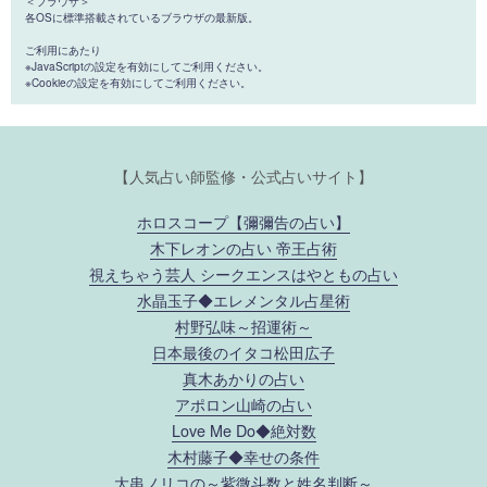
＜ブラウザ＞
各OSに標準搭載されているブラウザの最新版。
ご利用にあたり
※JavaScriptの設定を有効にしてご利用ください。
※Cookieの設定を有効にしてご利用ください。
【人気占い師監修・公式占いサイト】
ホロスコープ【彌彌告の占い】
木下レオンの占い 帝王占術
視えちゃう芸人 シークエンスはやともの占い
水晶玉子◆エレメンタル占星術
村野弘味～招運術～
日本最後のイタコ松田広子
真木あかりの占い
アポロン山崎の占い
Love Me Do◆絶対数
木村藤子◆幸せの条件
大串ノリコの～紫微斗数と姓名判断～