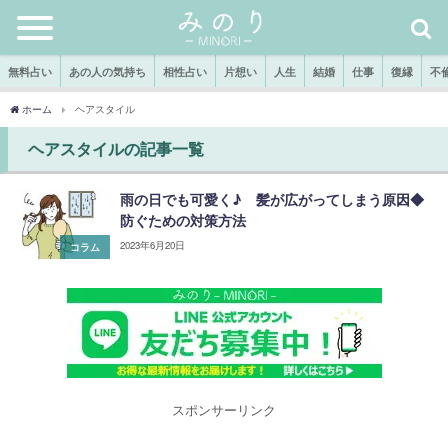
無料占い
あの人の気持ち
相性占い
片想い
人生
結婚
仕事
復縁
不
ホーム
ヘアスタイル
ヘアスタイルの記事一覧
雨の日でも可愛く♪ 髪が広がってしまう原因◆
防ぐための対策方法
2023年6月20日
コラム
スポンサーリンク