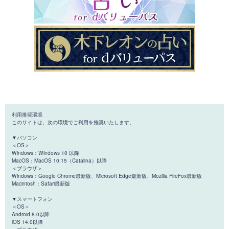
利用推奨環境
このサイトは、次の環境でご利用を推奨いたします。
▼パソコン
＜OS＞
Windows：Windows 10 以降
MacOS：MacOS 10.15（Catalina）以降
＜ブラウザ＞
Windows：Google Chrome最新版、Microsoft Edge最新版、Mozilla FireFox最新版
Macintosh：Safari最新版
▼スマートフォン
＜OS＞
Android 8.0以降
iOS 14.0以降