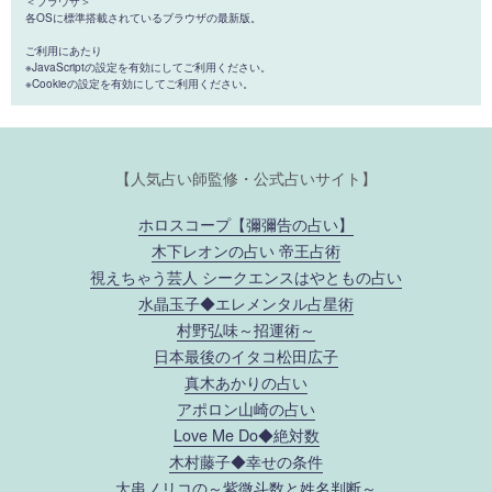
＜ブラウザ＞
各OSに標準搭載されているブラウザの最新版。
ご利用にあたり
※JavaScriptの設定を有効にしてご利用ください。
※Cookieの設定を有効にしてご利用ください。
【人気占い師監修・公式占いサイト】
ホロスコープ【彌彌告の占い】
木下レオンの占い 帝王占術
視えちゃう芸人 シークエンスはやともの占い
水晶玉子◆エレメンタル占星術
村野弘味～招運術～
日本最後のイタコ松田広子
真木あかりの占い
アポロン山崎の占い
Love Me Do◆絶対数
木村藤子◆幸せの条件
大串ノリコの～紫微斗数と姓名判断～