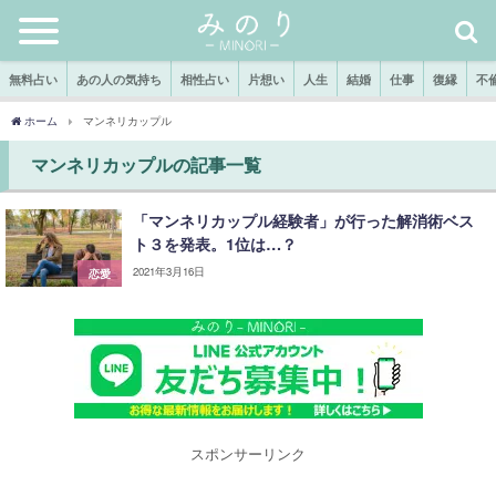
無料占い
あの人の気持ち
相性占い
片想い
人生
結婚
仕事
復縁
不
ホーム
マンネリカップル
マンネリカップルの記事一覧
「マンネリカップル経験者」が行った解消術ベス
ト３を発表。1位は…？
2021年3月16日
恋愛
スポンサーリンク