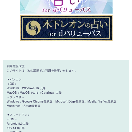
利用推奨環境
このサイトは、次の環境でご利用を推奨いたします。
▼パソコン
＜OS＞
Windows：Windows 10 以降
MacOS：MacOS 10.15（Catalina）以降
＜ブラウザ＞
Windows：Google Chrome最新版、Microsoft Edge最新版、Mozilla FireFox最新版
Macintosh：Safari最新版
▼スマートフォン
＜OS＞
Android 8.0以降
iOS 14.0以降