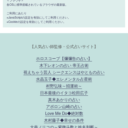
＜ブラウザ＞
各OSに標準搭載されているブラウザの最新版。
ご利用にあたり
※JavaScriptの設定を有効にしてご利用ください。
※Cookieの設定を有効にしてご利用ください。
【人気占い師監修・公式占いサイト】
ホロスコープ【彌彌告の占い】
木下レオンの占い 帝王占術
視えちゃう芸人 シークエンスはやともの占い
水晶玉子◆エレメンタル占星術
村野弘味～招運術～
日本最後のイタコ松田広子
真木あかりの占い
アポロン山崎の占い
Love Me Do◆絶対数
木村藤子◆幸せの条件
大串ノリコの～紫微斗数と姓名判断～