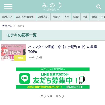
無料占い
あの人の気持ち
相性占い
片想い
人生
結婚
仕事
復縁
不
ホーム
モテキ
モテキの記事一覧
バレンタイン直前！今【モテ期到来中】の星座
TOP5
2022年2月2日
12星座
スポンサーリンク