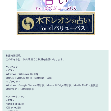
利用推奨環境
このサイトは、次の環境でご利用を推奨いたします。
▼パソコン
＜OS＞
Windows：Windows 10 以降
MacOS：MacOS 10.15（Catalina）以降
＜ブラウザ＞
Windows：Google Chrome最新版、Microsoft Edge最新版、Mozilla FireFox最新版
Macintosh：Safari最新版
▼スマートフォン
＜OS＞
Android 8.0以降
iOS 14.0以降