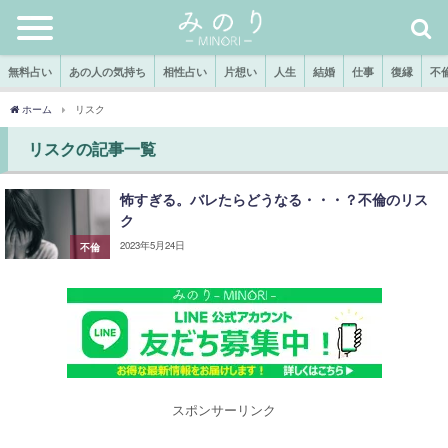
無料占い
あの人の気持ち
相性占い
片想い
人生
結婚
仕事
復縁
不
ホーム
リスク
リスクの記事一覧
怖すぎる。バレたらどうなる・・・？不倫のリス
ク
2023年5月24日
不倫
スポンサーリンク