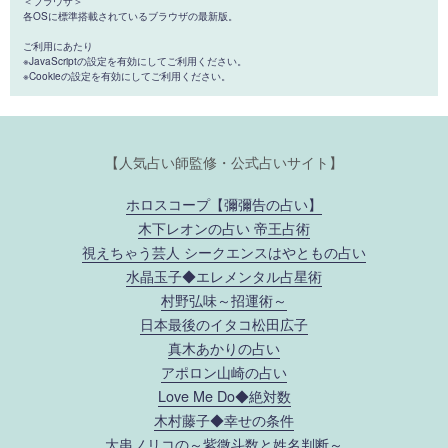
＜ブラウザ＞
各OSに標準搭載されているブラウザの最新版。
ご利用にあたり
※JavaScriptの設定を有効にしてご利用ください。
※Cookieの設定を有効にしてご利用ください。
【人気占い師監修・公式占いサイト】
ホロスコープ【彌彌告の占い】
木下レオンの占い 帝王占術
視えちゃう芸人 シークエンスはやともの占い
水晶玉子◆エレメンタル占星術
村野弘味～招運術～
日本最後のイタコ松田広子
真木あかりの占い
アポロン山崎の占い
Love Me Do◆絶対数
木村藤子◆幸せの条件
大串ノリコの～紫微斗数と姓名判断～