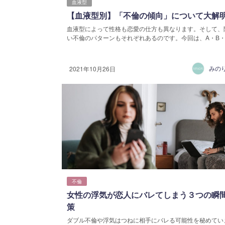
血液型
【血液型別】「不倫の傾向」について大解
血液型によって性格も恋愛の仕方も異なります。そして、
い不倫のパターンもそれぞれあるのです。今回は、A・B・AB
みの
2021年10月26日
不倫
女性の浮気が恋人にバレてしまう３つの瞬
策
ダブル不倫や浮気はつねに相手にバレる可能性を秘めてい