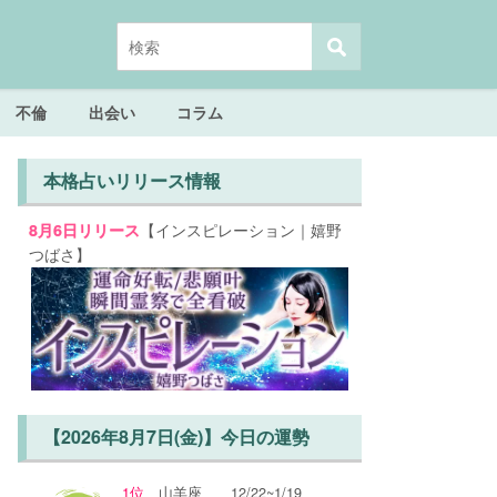
不倫
出会い
コラム
本格占いリリース情報
【インスピレーション｜嬉野
8月6日リリース
つばさ】
【2026年8月7日(金)】今日の運勢
1位
山羊座
12/22~1/19