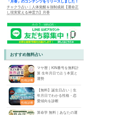
「月香」のコンテンツをリリースしました！
チャクラ占い｜人体覚醒＆強制成就【運命正
し現実変える神霊力】月香
おすすめ無料占い
マヤ暦｜KIN番号を無料計
算 生年月日で占う本質と
運勢
性格診断
【無料】誕生日占い｜生
年月日でわかる性格・恋
愛傾向を診断
性格診断
算命学 無料｜あなたの運