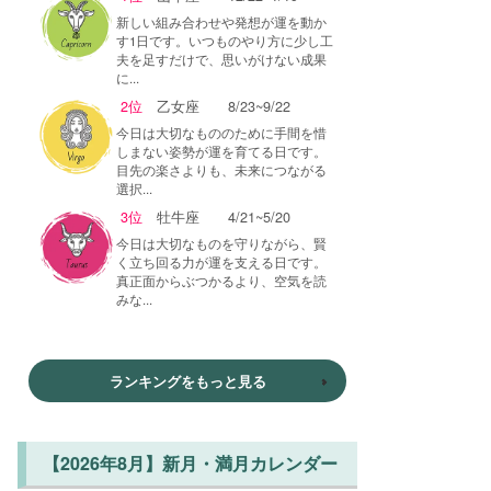
新しい組み合わせや発想が運を動か
す1日です。いつものやり方に少し工
夫を足すだけで、思いがけない成果
に...
2位
乙女座
8/23~9/22
今日は大切なもののために手間を惜
しまない姿勢が運を育てる日です。
目先の楽さよりも、未来につながる
選択...
3位
牡牛座
4/21~5/20
今日は大切なものを守りながら、賢
く立ち回る力が運を支える日です。
真正面からぶつかるより、空気を読
みな...
ランキングをもっと見る
【2026年8月】新月・満月カレンダー