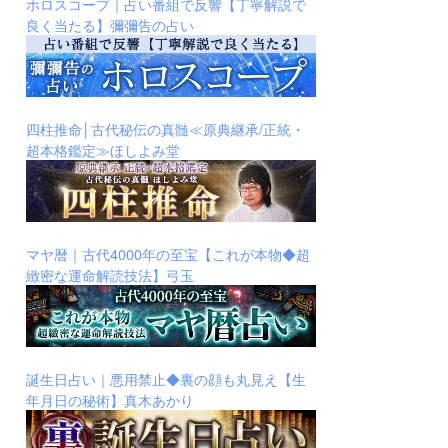
ホロスコープ｜占い番組で反響【丁寧解説で
良く当たる】彌彌告の占い
四柱推命│古代秘伝の真髄≪原典継承/正統・
超本格鑑定≫ほしよみ堂
マヤ暦｜古代4000年の至宝【これが本物◆超
緻密な運命解読技法】弓玉
誕生日占い｜悪用禁止◆裏の顔も丸見え【生
年月日の秘術】真木あかり