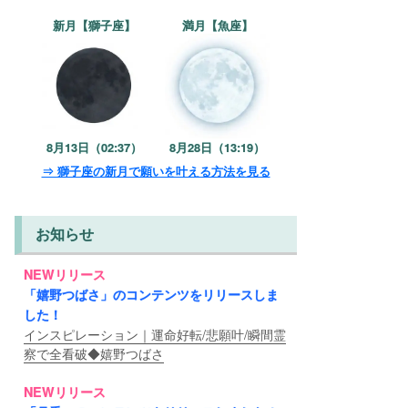
新月【獅子座】
満月【魚座】
8月13日（02:37）
8月28日（13:19）
⇒ 獅子座の新月で願いを叶える方法を見る
お知らせ
NEWリリース
「嬉野つばさ」のコンテンツをリリースしま
した！
インスピレーション｜運命好転/悲願叶/瞬間霊
察で全看破◆嬉野つばさ
NEWリリース