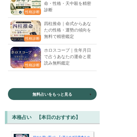
命・性格・天中殺を精密
診断
性格診断
四柱推命｜命式からあな
たの性格・運勢の傾向を
無料で精密鑑定
性格診断
ホロスコープ｜生年月日
で占うあなたの運命と星
読み無料鑑定
性格診断
無料占いをもっと見る
本格占い 【本日のおすすめ】
秘めた想い即バレ【※視えすぎ注意◆あの