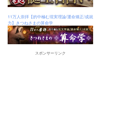
11万人崇拝【的中極む現実理論/運命矯正/成就
力】きつねさまの算命学
スポンサーリンク