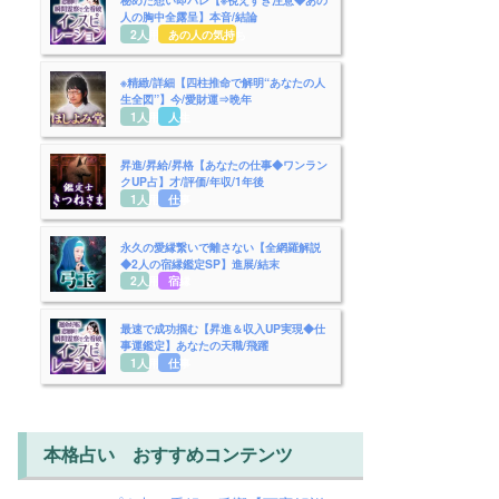
人の胸中全露呈】本音/結論
2人用
あの人の気持ち
※精緻/詳細【四柱推命で解明“あなたの人
生全図”】今/愛財運⇒晩年
1人用
人生
昇進/昇給/昇格【あなたの仕事◆ワンラン
クUP占】才/評価/年収/1年後
1人用
仕事
永久の愛縁繋いで離さない【全網羅解説
◆2人の宿縁鑑定SP】進展/結末
2人用
宿縁
最速で成功掴む【昇進＆収入UP実現◆仕
事運鑑定】あなたの天職/飛躍
1人用
仕事
本格占い おすすめコンテンツ