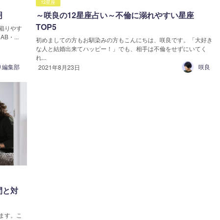
12星座
明
～咲良の12星座占い～不倫に溺れやすい星座
TOP5
陥りやす
・...
初めましての方もお馴染みの方もこんにちは、咲良です。「大好き
な人と結婚出来てハッピー！」でも、相手は不倫をせずにいてく
れ...
り編集部
咲良
2021年8月23日
間と対
ます。こ