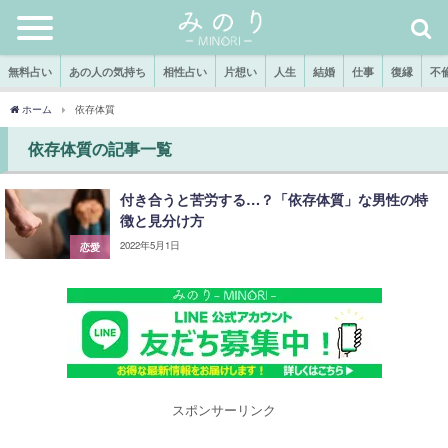
無料占い
あの人の気持ち
相性占い
片想い
人生
結婚
仕事
復縁
不
ホーム
依存体質
依存体質の記事一覧
付き合うと苦労する…？「依存体質」な男性の特
徴と見分け方
2022年5月1日
恋愛
スポンサーリンク