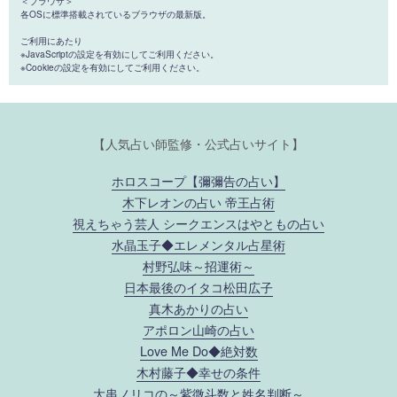
＜ブラウザ＞
各OSに標準搭載されているブラウザの最新版。
ご利用にあたり
※JavaScriptの設定を有効にしてご利用ください。
※Cookieの設定を有効にしてご利用ください。
【人気占い師監修・公式占いサイト】
ホロスコープ【彌彌告の占い】
木下レオンの占い 帝王占術
視えちゃう芸人 シークエンスはやともの占い
水晶玉子◆エレメンタル占星術
村野弘味～招運術～
日本最後のイタコ松田広子
真木あかりの占い
アポロン山崎の占い
Love Me Do◆絶対数
木村藤子◆幸せの条件
大串ノリコの～紫微斗数と姓名判断～