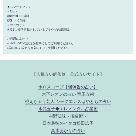
▼スマートフォン
＜OS＞
Android 8.0以降
iOS 14.0以降
＜ブラウザ＞
各OSに標準搭載されているブラウザの最新版。
ご利用にあたり
※JavaScriptの設定を有効にしてご利用ください。
※Cookieの設定を有効にしてご利用ください。
【人気占い師監修・公式占いサイト】
ホロスコープ【彌彌告の占い】
木下レオンの占い 帝王占術
視えちゃう芸人 シークエンスはやともの占い
水晶玉子◆エレメンタル占星術
村野弘味～招運術～
日本最後のイタコ松田広子
真木あかりの占い