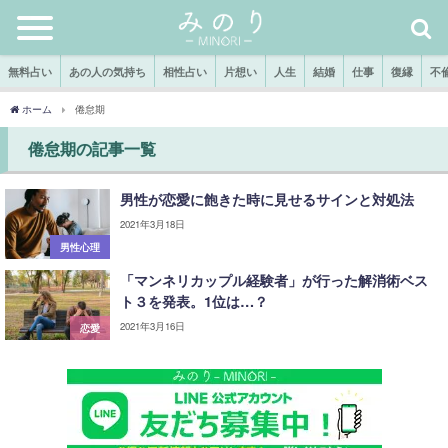
無料占い
あの人の気持ち
相性占い
片想い
人生
結婚
仕事
復縁
不
ホーム
倦怠期
倦怠期の記事一覧
男性が恋愛に飽きた時に見せるサインと対処法
2021年3月18日
男性心理
「マンネリカップル経験者」が行った解消術ベス
ト３を発表。1位は…？
2021年3月16日
恋愛