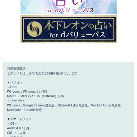
利用推奨環境
このサイトは、次の環境でご利用を推奨いたします。
▼パソコン
＜OS＞
Windows：Windows 10 以降
MacOS：MacOS 10.15（Catalina）以降
＜ブラウザ＞
Windows：Google Chrome最新版、Microsoft Edge最新版、Mozilla FireFox最新版
Macintosh：Safari最新版
▼スマートフォン
＜OS＞
Android 8.0以降
iOS 14.0以降