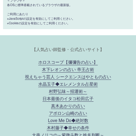
＜ブラウザ＞
各OSに標準搭載されているブラウザの最新版。
ご利用にあたり
※JavaScriptの設定を有効にしてご利用ください。
※Cookieの設定を有効にしてご利用ください。
【人気占い師監修・公式占いサイト】
ホロスコープ【彌彌告の占い】
木下レオンの占い 帝王占術
視えちゃう芸人 シークエンスはやともの占い
水晶玉子◆エレメンタル占星術
村野弘味～招運術～
日本最後のイタコ松田広子
真木あかりの占い
アポロン山崎の占い
Love Me Do◆絶対数
木村藤子◆幸せの条件
大串ノリコの～紫微斗数と姓名判断～