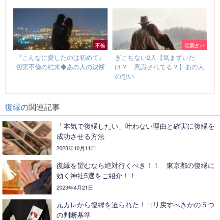
不倫
恋愛占い
『こんなに愛したのは初めて』
ぎこちない2人【気まずいだ
切実不倫の結末◆あの人の決断
け？ 意識されてる？】あの人
の想い
復縁
の関連記事
「本気で復縁したい」叶わない理由と確実に復縁を
成功させる方法
2023年10月11日
復縁を望むなら絶対行くべき！！ 東京都の復縁に
効く神社5選をご紹介！！
2023年4月21日
元カレから復縁を迫られた！ヨリ戻すべきかの５つ
の判断基準