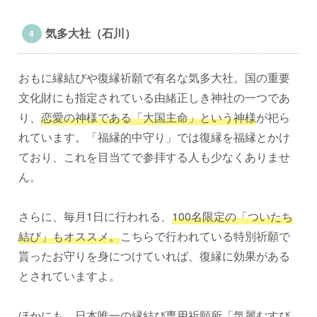
気多大社（石川）
おもに縁結びや復縁祈願で有名な気多大社。国の重要
文化財にも指定されている由緒正しき神社の一つであ
り、
恋愛の神様である「大国主命」という神様
が祀ら
れています。「福縁的中守り」では復縁を福縁とかけ
ており、これを目当てで参拝する人も少なくありませ
ん。
さらに、毎月1日に行われる、
100名限定の「ついたち
結び」もオススメ。
こちらで行われている特別祈願で
貰ったお守りを身につけていれば、復縁に効果がある
とされていますよ。
ほかにも、
日本唯一の縁結び専用祈願所「気麗むすび