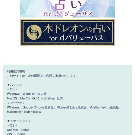
利用推奨環境
このサイトは、次の環境でご利用を推奨いたします。
▼パソコン
＜OS＞
Windows：Windows 10 以降
MacOS：MacOS 10.15（Catalina）以降
＜ブラウザ＞
Windows：Google Chrome最新版、Microsoft Edge最新版、Mozilla FireFox最新版
Macintosh：Safari最新版
▼スマートフォン
＜OS＞
Android 8.0以降
iOS 14.0以降