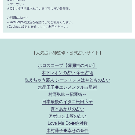
＜ブラウザ＞
各OSに標準搭載されているブラウザの最新版。
ご利用にあたり
※JavaScriptの設定を有効にしてご利用ください。
※Cookieの設定を有効にしてご利用ください。
【人気占い師監修・公式占いサイト】
ホロスコープ【彌彌告の占い】
木下レオンの占い 帝王占術
視えちゃう芸人 シークエンスはやともの占い
水晶玉子◆エレメンタル占星術
村野弘味～招運術～
日本最後のイタコ松田広子
真木あかりの占い
アポロン山崎の占い
Love Me Do◆絶対数
木村藤子◆幸せの条件