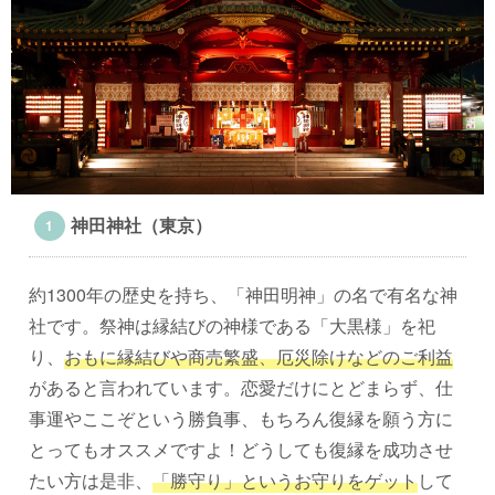
神田神社（東京）
約1300年の歴史を持ち、「神田明神」の名で有名な神
社です。祭神は縁結びの神様である「大黒様」を祀
り、
おもに縁結びや商売繁盛、厄災除けなどのご利益
があると言われています。恋愛だけにとどまらず、仕
事運やここぞという勝負事、もちろん復縁を願う方に
とってもオススメですよ！どうしても復縁を成功させ
たい方は是非、
「勝守り」というお守りをゲット
して