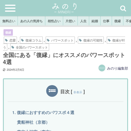
無料占い
あの人の気持ち
相性占い
片想い
人生
結婚
仕事
復縁
不
復縁
,
,
,
,
恋愛
復縁コラム
パワースポット
復縁の可能性
復縁が叶
,
う
全国のパワースポット
全国にある「復縁」にオススメのパワースポット
4選
みのり編集部
2024年2月6日
目次
[
]
非表示
1. 復縁におすすめのパワスポ４選
貴船神社（京都）