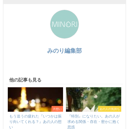
みのり編集部
他の記事も見る
片想い
あの人の気持ち
もう追うの疲れた『いつかは振
『特別』になりたい。あの人が
り向いてくれる？』あの人の想
求める関係・存在・密かに抱く
い
思惑