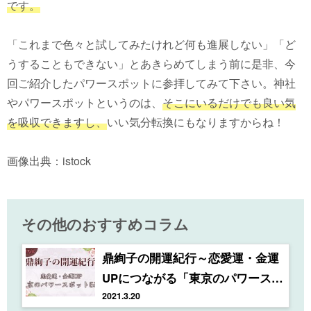
です。
「これまで色々と試してみたけれど何も進展しない」「ど
うすることもできない」とあきらめてしまう前に是非、今
回ご紹介したパワースポットに参拝してみて下さい。神社
やパワースポットというのは、
そこにいるだけでも良い気
を吸収できますし、
いい気分転換にもなりますからね！
画像出典：istock
その他のおすすめコラム
鼎絢子の開運紀行～恋愛運・金運
UPにつながる「東京のパワースポ
ット」5選
2021.3.20