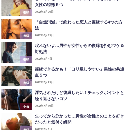
女性の特徴５つ
2022年8月30日
復縁
「自然消滅」で終わった恋人と復縁する4つの方
法
2022年8月15日
復縁
戻れないよ…男性が女性からの復縁を拒むワケ＆
対処法
2022年8月4日
復縁
復縁できるかも！「ヨリ戻しやすい」男性の共通
点５つ
2022年7月25日
復縁
浮気されたけど復縁したい！チェックポイントと
繰り返さないコツ
2022年7月19日
不倫
失ってから分かった…男性が女性とのことを好き
だったと気付く瞬間
2022年7月8日
復縁