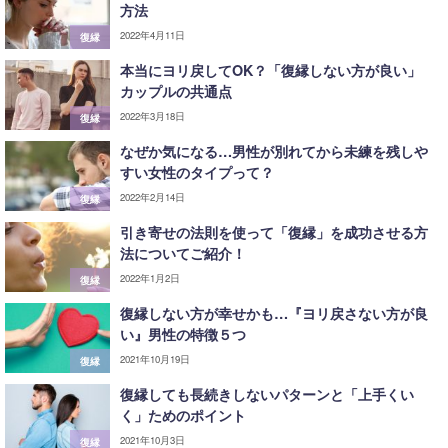
方法
2022年4月11日
復縁
本当にヨリ戻してOK？「復縁しない方が良い」
カップルの共通点
2022年3月18日
復縁
なぜか気になる…男性が別れてから未練を残しや
すい女性のタイプって？
2022年2月14日
復縁
引き寄せの法則を使って「復縁」を成功させる方
法についてご紹介！
2022年1月2日
復縁
復縁しない方が幸せかも…『ヨリ戻さない方が良
い』男性の特徴５つ
2021年10月19日
復縁
復縁しても長続きしないパターンと「上手くい
く」ためのポイント
2021年10月3日
復縁