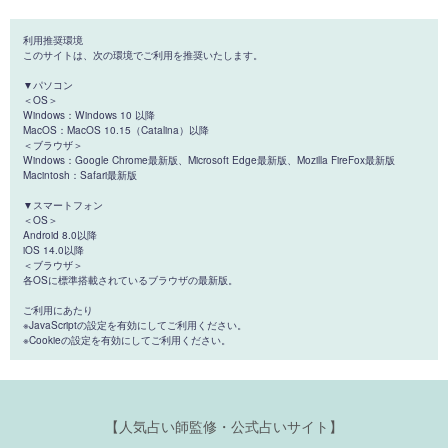
利用推奨環境
このサイトは、次の環境でご利用を推奨いたします。
▼パソコン
＜OS＞
Windows：Windows 10 以降
MacOS：MacOS 10.15（Catalina）以降
＜ブラウザ＞
Windows：Google Chrome最新版、Microsoft Edge最新版、Mozilla FireFox最新版
Macintosh：Safari最新版
▼スマートフォン
＜OS＞
Android 8.0以降
iOS 14.0以降
＜ブラウザ＞
各OSに標準搭載されているブラウザの最新版。
ご利用にあたり
※JavaScriptの設定を有効にしてご利用ください。
※Cookieの設定を有効にしてご利用ください。
【人気占い師監修・公式占いサイト】