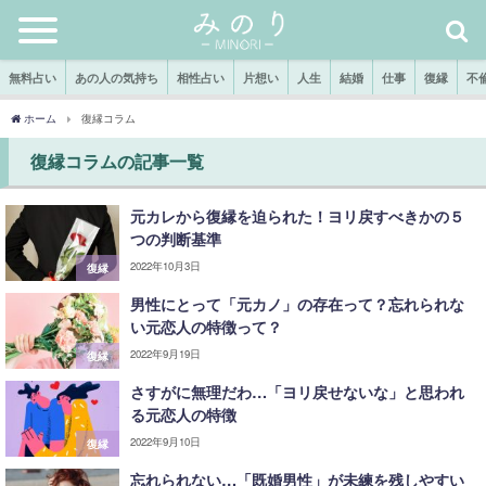
無料占い
あの人の気持ち
相性占い
片想い
人生
結婚
仕事
復縁
不
ホーム
復縁コラム
復縁コラムの記事一覧
元カレから復縁を迫られた！ヨリ戻すべきかの５
つの判断基準
2022年10月3日
復縁
男性にとって「元カノ」の存在って？忘れられな
い元恋人の特徴って？
2022年9月19日
復縁
さすがに無理だわ…「ヨリ戻せないな」と思われ
る元恋人の特徴
2022年9月10日
復縁
忘れられない…「既婚男性」が未練を残しやすい