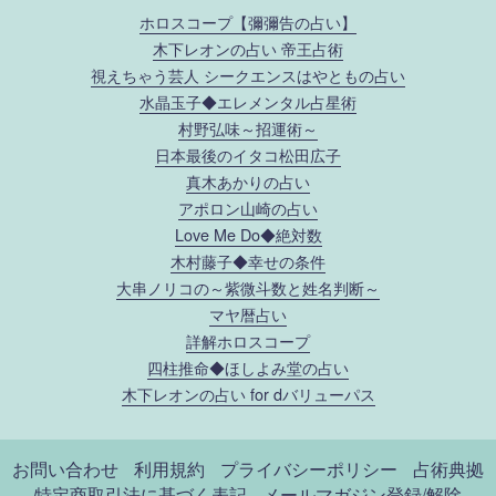
ホロスコープ【彌彌告の占い】
木下レオンの占い 帝王占術
視えちゃう芸人 シークエンスはやともの占い
水晶玉子◆エレメンタル占星術
村野弘味～招運術～
日本最後のイタコ松田広子
真木あかりの占い
アポロン山崎の占い
Love Me Do◆絶対数
木村藤子◆幸せの条件
大串ノリコの～紫微斗数と姓名判断～
マヤ暦占い
詳解ホロスコープ
四柱推命◆ほしよみ堂の占い
木下レオンの占い for dバリューパス
お問い合わせ
利用規約
プライバシーポリシー
占術典拠
特定商取引法に基づく表記
メールマガジン登録/解除