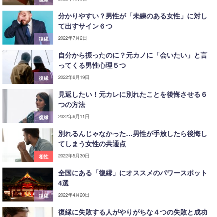
分かりやすい？男性が「未練のある女性」に対し
て出すサイン６つ
2022年7月2日
復縁
自分から振ったのに？元カノに「会いたい」と言
ってくる男性心理５つ
2022年6月19日
復縁
見返したい！元カレに別れたことを後悔させる６
つの方法
2022年6月11日
復縁
別れるんじゃなかった…男性が手放したら後悔し
てしまう女性の共通点
2022年5月30日
相性
全国にある「復縁」にオススメのパワースポット
4選
2022年4月20日
復縁
復縁に失敗する人がやりがちな４つの失敗と成功