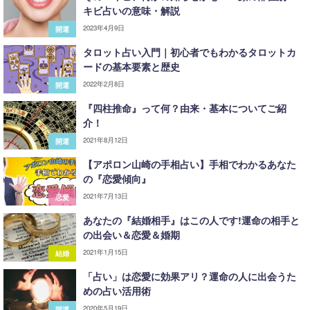
キビ占いの意味・解説
2023年4月9日
開運
タロット占い入門｜初心者でもわかるタロットカ
ードの基本要素と歴史
2022年2月8日
開運
『四柱推命』って何？由来・基本についてご紹
介！
2021年8月12日
開運
【アポロン山崎の手相占い】手相でわかるあなた
の『恋愛傾向』
2021年7月13日
恋愛
あなたの『結婚相手』はこの人です!運命の相手と
の出会い＆恋愛＆婚期
2021年1月15日
結婚
「占い」は恋愛に効果アリ？運命の人に出会うた
めの占い活用術
2020年5月19日
開運