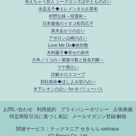
視えちゃう芸人 シークエンスはやともの占い
水晶玉子◆エレメンタル占星術
村野弘味～招運術～
日本最後のイタコ松田広子
真木あかりの占い
アポロン山崎の占い
Love Me Do◆絶対数
木村藤子◆幸せの条件
大串ノリコの～紫微斗数と姓名判断～
マヤ暦占い
詳解ホロスコープ
四柱推命◆ほしよみ堂の占い
木下レオンの占い for dバリューパス
お問い合わせ
利用規約
プライバシーポリシー
占術典拠
特定商取引法に基づく表記
メールマガジン登録/解除
関連サービス：テックマニア
せきらら-sekirara-
(C) Rensa Co., Ltd.