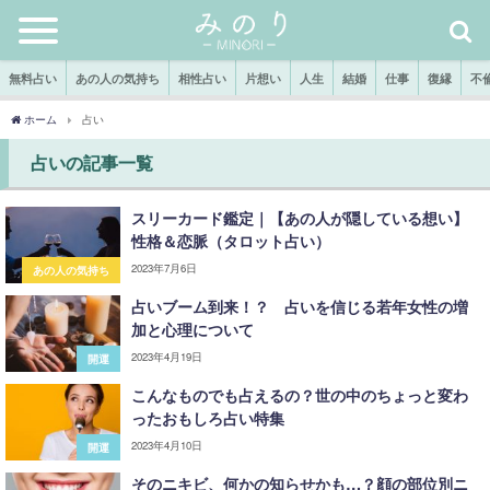
無料占い
あの人の気持ち
相性占い
片想い
人生
結婚
仕事
復縁
不
ホーム
占い
占いの記事一覧
スリーカード鑑定｜【あの人が隠している想い】
性格＆恋脈（タロット占い）
2023年7月6日
あの人の気持ち
占いブーム到来！？ 占いを信じる若年女性の増
加と心理について
2023年4月19日
開運
こんなものでも占えるの？世の中のちょっと変わ
ったおもしろ占い特集
2023年4月10日
開運
そのニキビ、何かの知らせかも…？顔の部位別ニ