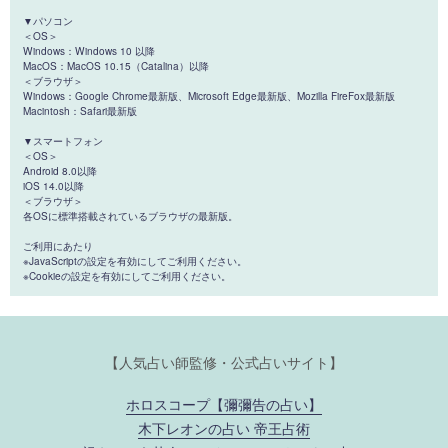
▼パソコン
＜OS＞
Windows：Windows 10 以降
MacOS：MacOS 10.15（Catalina）以降
＜ブラウザ＞
Windows：Google Chrome最新版、Microsoft Edge最新版、Mozilla FireFox最新版
Macintosh：Safari最新版
▼スマートフォン
＜OS＞
Android 8.0以降
iOS 14.0以降
＜ブラウザ＞
各OSに標準搭載されているブラウザの最新版。
ご利用にあたり
※JavaScriptの設定を有効にしてご利用ください。
※Cookieの設定を有効にしてご利用ください。
【人気占い師監修・公式占いサイト】
ホロスコープ【彌彌告の占い】
木下レオンの占い 帝王占術