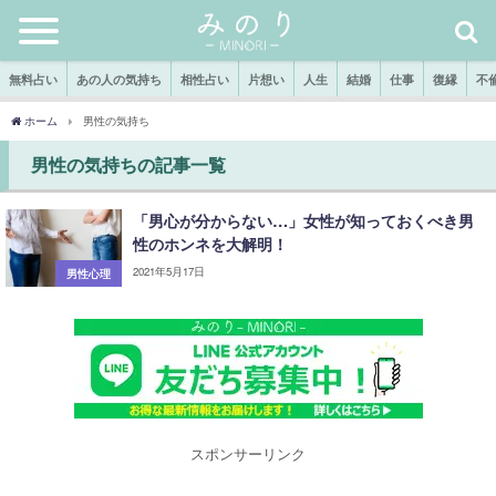
無料占い
あの人の気持ち
相性占い
片想い
人生
結婚
仕事
復縁
不
ホーム
男性の気持ち
男性の気持ちの記事一覧
「男心が分からない…」女性が知っておくべき男
性のホンネを大解明！
2021年5月17日
男性心理
スポンサーリンク