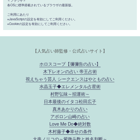
＜ブラウザ＞
各OSに標準搭載されているブラウザの最新版。
ご利用にあたり
※JavaScriptの設定を有効にしてご利用ください。
※Cookieの設定を有効にしてご利用ください。
【人気占い師監修・公式占いサイト】
ホロスコープ【彌彌告の占い】
木下レオンの占い 帝王占術
視えちゃう芸人 シークエンスはやともの占い
水晶玉子◆エレメンタル占星術
村野弘味～招運術～
日本最後のイタコ松田広子
真木あかりの占い
アポロン山崎の占い
Love Me Do◆絶対数
木村藤子◆幸せの条件
大串ノリコの～紫微斗数と姓名判断～