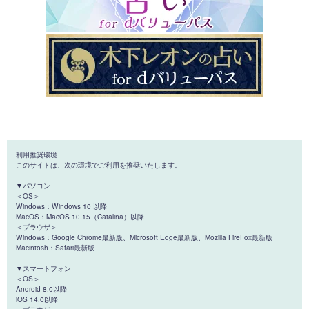
利用推奨環境
このサイトは、次の環境でご利用を推奨いたします。
▼パソコン
＜OS＞
Windows：Windows 10 以降
MacOS：MacOS 10.15（Catalina）以降
＜ブラウザ＞
Windows：Google Chrome最新版、Microsoft Edge最新版、Mozilla FireFox最新版
Macintosh：Safari最新版
▼スマートフォン
＜OS＞
Android 8.0以降
iOS 14.0以降