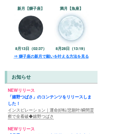
新月【獅子座】
満月【魚座】
8月13日（02:37）
8月28日（13:19）
⇒ 獅子座の新月で願いを叶える方法を見る
お知らせ
NEWリリース
「嬉野つばさ」のコンテンツをリリースしま
した！
インスピレーション｜運命好転/悲願叶/瞬間霊
察で全看破◆嬉野つばさ
NEWリリース