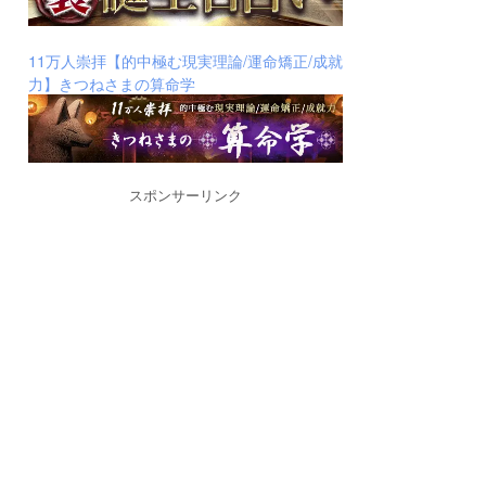
11万人崇拝【的中極む現実理論/運命矯正/成就
力】きつねさまの算命学
スポンサーリンク