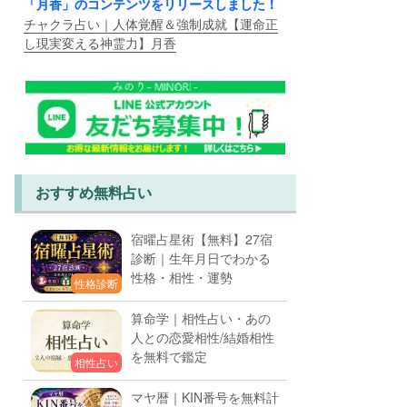
「月香」のコンテンツをリリースしました！
チャクラ占い｜人体覚醒＆強制成就【運命正
し現実変える神霊力】月香
おすすめ無料占い
宿曜占星術【無料】27宿
診断｜生年月日でわかる
性格・相性・運勢
性格診断
算命学｜相性占い・あの
人との恋愛相性/結婚相性
を無料で鑑定
相性占い
マヤ暦｜KIN番号を無料計