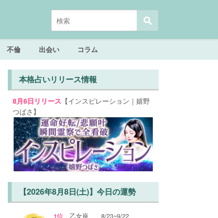
不倫
出会い
コラム
本格占いリリース情報
【インスピレーション｜嬉野
8月6日リリース
つばさ】
【2026年8月8日(土)】今日の運勢
1位
乙女座
8/23~9/22