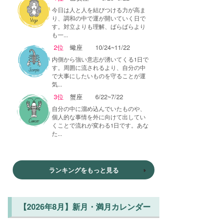
今日は人と人を結びつける力が高ま
り、調和の中で運が開いていく日で
す。対立よりも理解、ばらばらより
も一...
2位
蠍座
10/24~11/22
内側から強い意志が湧いてくる1日で
す。周囲に流されるより、自分の中
で大事にしたいものを守ることが運
気...
3位
蟹座
6/22~7/22
自分の中に溜め込んでいたものや、
個人的な事情を外に向けて出してい
くことで流れが変わる1日です。あな
た...
ランキングをもっと見る
【2026年8月】新月・満月カレンダー