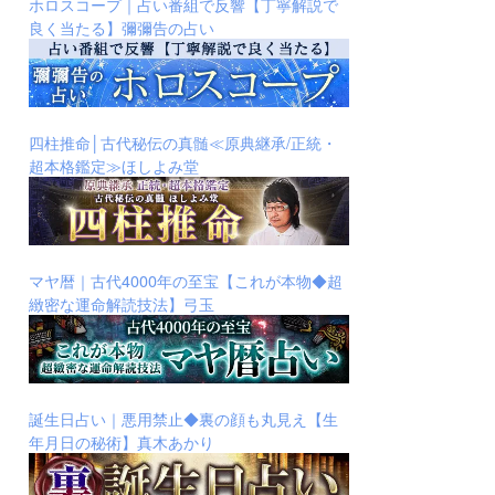
ホロスコープ｜占い番組で反響【丁寧解説で
良く当たる】彌彌告の占い
四柱推命│古代秘伝の真髄≪原典継承/正統・
超本格鑑定≫ほしよみ堂
マヤ暦｜古代4000年の至宝【これが本物◆超
緻密な運命解読技法】弓玉
誕生日占い｜悪用禁止◆裏の顔も丸見え【生
年月日の秘術】真木あかり