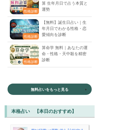
算 生年月日で占う本質と
運勢
性格診断
【無料】誕生日占い｜生
年月日でわかる性格・恋
愛傾向を診断
性格診断
算命学 無料｜あなたの運
命・性格・天中殺を精密
診断
性格診断
無料占いをもっと見る
本格占い 【本日のおすすめ】
頼れば片想い⇒両想い叶う【心結ばれる