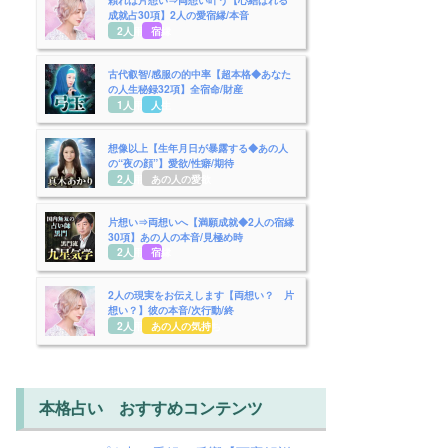
成就占30項】2人の愛宿縁/本音
2人用
宿縁
古代叡智/感服の的中率【超本格◆あなた
の人生秘録32項】全宿命/財産
1人用
人生
想像以上【生年月日が暴露する◆あの人
の“夜の顔”】愛欲/性癖/期待
2人用
あの人の愛欲
片想い⇒両想いへ【満願成就◆2人の宿縁
30項】あの人の本音/見極め時
2人用
宿縁
2人の現実をお伝えします【両想い？ 片
想い？】彼の本音/次行動/終
2人用
あの人の気持ち
本格占い おすすめコンテンツ