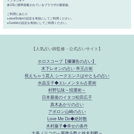
＜ブラウザ＞
各OSに標準搭載されているブラウザの最新版。
ご利用にあたり
※JavaScriptの設定を有効にしてご利用ください。
※Cookieの設定を有効にしてご利用ください。
【人気占い師監修・公式占いサイト】
ホロスコープ【彌彌告の占い】
木下レオンの占い 帝王占術
視えちゃう芸人 シークエンスはやともの占い
水晶玉子◆エレメンタル占星術
村野弘味～招運術～
日本最後のイタコ松田広子
真木あかりの占い
アポロン山崎の占い
Love Me Do◆絶対数
木村藤子◆幸せの条件
大串ノリコの～紫微斗数と姓名判断～