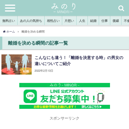
無料占い
あの人の気持ち
相性占い
片想い
人生
結婚
仕事
復縁
不
ホーム
離婚を決める瞬間
離婚を決める瞬間の記事一覧
こんなにも違う！「離婚を決意する時」の男女の
違いについてご紹介
2022年2月13日
結婚
スポンサーリンク