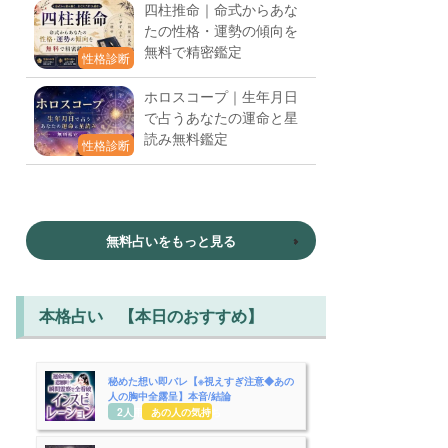
四柱推命｜命式からあな
たの性格・運勢の傾向を
無料で精密鑑定
性格診断
ホロスコープ｜生年月日
で占うあなたの運命と星
読み無料鑑定
性格診断
無料占いをもっと見る
本格占い 【本日のおすすめ】
秘めた想い即バレ【※視えすぎ注意◆あの
人の胸中全露呈】本音/結論
2人用
あの人の気持ち