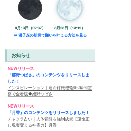
8月13日（02:37）
8月28日（13:19）
⇒ 獅子座の新月で願いを叶える方法を見る
お知らせ
NEWリリース
「嬉野つばさ」のコンテンツをリリースしま
した！
インスピレーション｜運命好転/悲願叶/瞬間霊
察で全看破◆嬉野つばさ
NEWリリース
「月香」のコンテンツをリリースしました！
チャクラ占い｜人体覚醒＆強制成就【運命正
し現実変える神霊力】月香