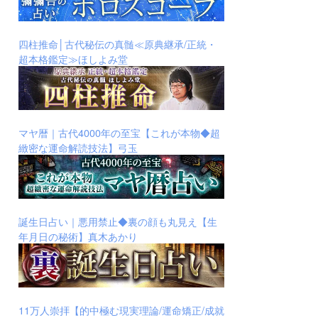
四柱推命│古代秘伝の真髄≪原典継承/正統・
超本格鑑定≫ほしよみ堂
マヤ暦｜古代4000年の至宝【これが本物◆超
緻密な運命解読技法】弓玉
誕生日占い｜悪用禁止◆裏の顔も丸見え【生
年月日の秘術】真木あかり
11万人崇拝【的中極む現実理論/運命矯正/成就