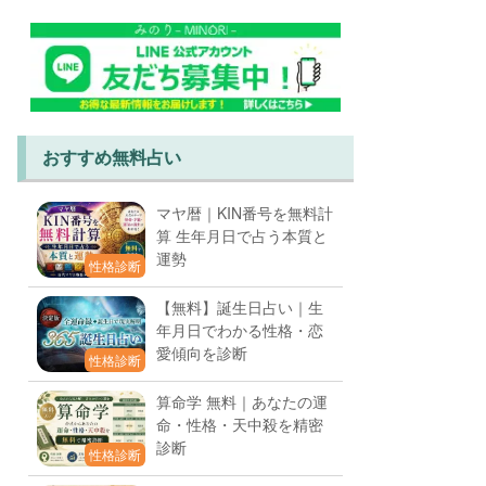
おすすめ無料占い
マヤ暦｜KIN番号を無料計
算 生年月日で占う本質と
運勢
性格診断
【無料】誕生日占い｜生
年月日でわかる性格・恋
愛傾向を診断
性格診断
算命学 無料｜あなたの運
命・性格・天中殺を精密
診断
性格診断