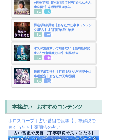
※精緻/詳細【四柱推命で解明“あなたの人
生全図”】今/愛財運⇒晩年
1人用
人生
昇進/昇給/昇格【あなたの仕事◆ワンラン
クUP占】才/評価/年収/1年後
1人用
仕事
永久の愛縁繋いで離さない【全網羅解説
◆2人の宿縁鑑定SP】進展/結末
2人用
宿縁
最速で成功掴む【昇進＆収入UP実現◆仕
事運鑑定】あなたの天職/飛躍
1人用
仕事
本格占い おすすめコンテンツ
ホロスコープ｜占い番組で反響【丁寧解説で
良く当たる】彌彌告の占い