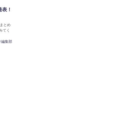
発表！
まとめ
みてく
り編集部