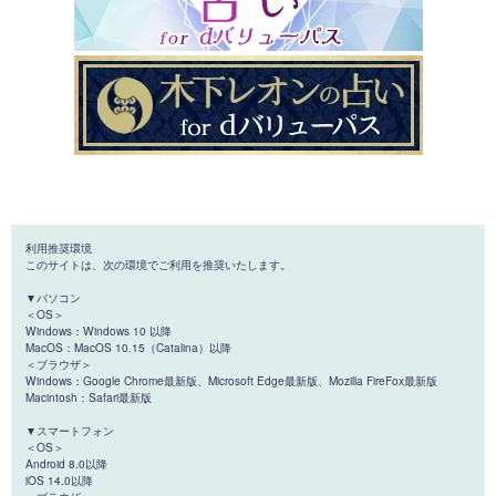
利用推奨環境
このサイトは、次の環境でご利用を推奨いたします。
▼パソコン
＜OS＞
Windows：Windows 10 以降
MacOS：MacOS 10.15（Catalina）以降
＜ブラウザ＞
Windows：Google Chrome最新版、Microsoft Edge最新版、Mozilla FireFox最新版
Macintosh：Safari最新版
▼スマートフォン
＜OS＞
Android 8.0以降
iOS 14.0以降