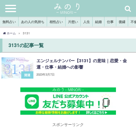
無料占い
あの人の気持ち
相性占い
片想い
人生
結婚
仕事
復縁
不
ホーム
3131
3131の記事一覧
エンジェルナンバー【3131】の意味｜恋愛・金
運・仕事・結婚への影響
2023年3月7日
開運
スポンサーリンク