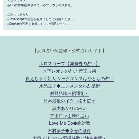
＜ブラウザ＞
各OSに標準搭載されているブラウザの最新版。
ご利用にあたり
※JavaScriptの設定を有効にしてご利用ください。
※Cookieの設定を有効にしてご利用ください。
【人気占い師監修・公式占いサイト】
ホロスコープ【彌彌告の占い】
木下レオンの占い 帝王占術
視えちゃう芸人 シークエンスはやともの占い
水晶玉子◆エレメンタル占星術
村野弘味～招運術～
日本最後のイタコ松田広子
真木あかりの占い
アポロン山崎の占い
Love Me Do◆絶対数
木村藤子◆幸せの条件
大串ノリコの～紫微斗数と姓名判断～