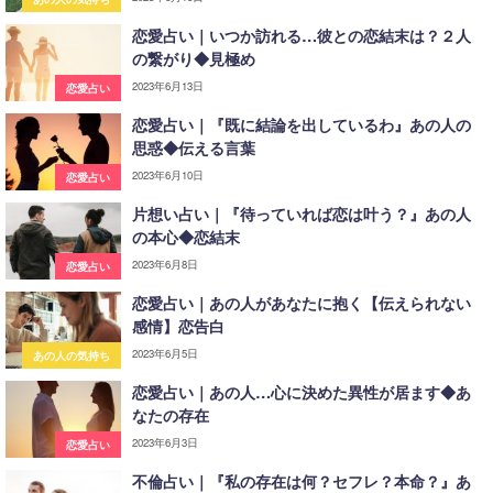
恋愛占い｜いつか訪れる…彼との恋結末は？２人
の繋がり◆見極め
2023年6月13日
恋愛占い
恋愛占い｜『既に結論を出しているわ』あの人の
思惑◆伝える言葉
2023年6月10日
恋愛占い
片想い占い｜『待っていれば恋は叶う？』あの人
の本心◆恋結末
2023年6月8日
恋愛占い
恋愛占い｜あの人があなたに抱く【伝えられない
感情】恋告白
2023年6月5日
あの人の気持ち
恋愛占い｜あの人…心に決めた異性が居ます◆あ
なたの存在
2023年6月3日
恋愛占い
不倫占い｜『私の存在は何？セフレ？本命？』あ