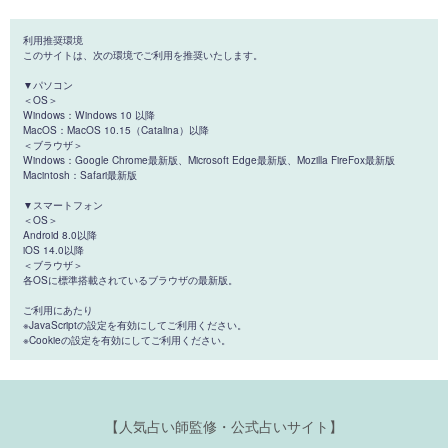
利用推奨環境
このサイトは、次の環境でご利用を推奨いたします。
▼パソコン
＜OS＞
Windows：Windows 10 以降
MacOS：MacOS 10.15（Catalina）以降
＜ブラウザ＞
Windows：Google Chrome最新版、Microsoft Edge最新版、Mozilla FireFox最新版
Macintosh：Safari最新版
▼スマートフォン
＜OS＞
Android 8.0以降
iOS 14.0以降
＜ブラウザ＞
各OSに標準搭載されているブラウザの最新版。
ご利用にあたり
※JavaScriptの設定を有効にしてご利用ください。
※Cookieの設定を有効にしてご利用ください。
【人気占い師監修・公式占いサイト】