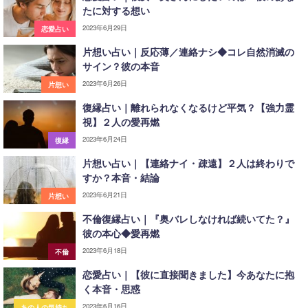
たに対する想い
2023年6月29日
恋愛占い
片想い占い｜反応薄／連絡ナシ◆コレ自然消滅の
サイン？彼の本音
2023年6月26日
片想い
復縁占い｜離れられなくなるけど平気？【強力霊
視】２人の愛再燃
2023年6月24日
復縁
片想い占い｜【連絡ナイ・疎遠】２人は終わりで
すか？本音・結論
2023年6月21日
片想い
不倫復縁占い｜『奥バレしなければ続いてた？』
彼の本心◆愛再燃
2023年6月18日
不倫
恋愛占い｜【彼に直接聞きました】今あなたに抱
く本音・思惑
2023年6月16日
あの人の気持ち