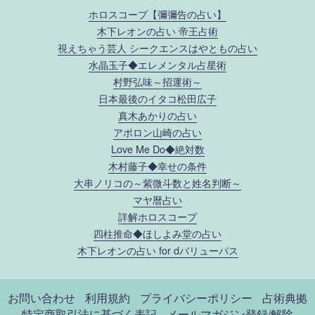
ホロスコープ【彌彌告の占い】
木下レオンの占い 帝王占術
視えちゃう芸人 シークエンスはやともの占い
水晶玉子◆エレメンタル占星術
村野弘味～招運術～
日本最後のイタコ松田広子
真木あかりの占い
アポロン山崎の占い
Love Me Do◆絶対数
木村藤子◆幸せの条件
大串ノリコの～紫微斗数と姓名判断～
マヤ暦占い
詳解ホロスコープ
四柱推命◆ほしよみ堂の占い
木下レオンの占い for dバリューパス
お問い合わせ
利用規約
プライバシーポリシー
占術典拠
特定商取引法に基づく表記
メールマガジン登録/解除