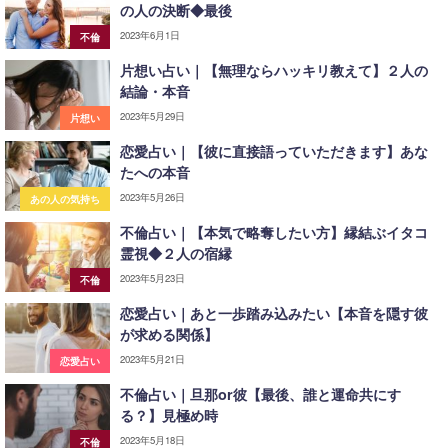
の人の決断◆最後
2023年6月1日
不倫
片想い占い｜【無理ならハッキリ教えて】２人の
結論・本音
2023年5月29日
片想い
恋愛占い｜【彼に直接語っていただきます】あな
たへの本音
2023年5月26日
あの人の気持ち
不倫占い｜【本気で略奪したい方】縁結ぶイタコ
霊視◆２人の宿縁
2023年5月23日
不倫
恋愛占い｜あと一歩踏み込みたい【本音を隠す彼
が求める関係】
2023年5月21日
恋愛占い
不倫占い｜旦那or彼【最後、誰と運命共にす
る？】見極め時
2023年5月18日
不倫