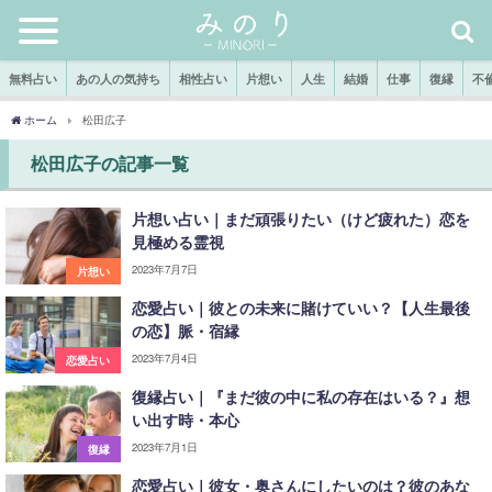
無料占い
あの人の気持ち
相性占い
片想い
人生
結婚
仕事
復縁
不
ホーム
松田広子
松田広子の記事一覧
片想い占い｜まだ頑張りたい（けど疲れた）恋を
見極める霊視
2023年7月7日
片想い
恋愛占い｜彼との未来に賭けていい？【人生最後
の恋】脈・宿縁
2023年7月4日
恋愛占い
復縁占い｜『まだ彼の中に私の存在はいる？』想
い出す時・本心
2023年7月1日
復縁
恋愛占い｜彼女・奥さんにしたいのは？彼のあな