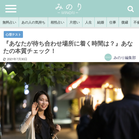
無料占い
あの人の気持ち
相性占い
片想い
人生
結婚
仕事
復縁
不
心理テスト
『あなたが待ち合わせ場所に着く時間は？』あな
たの本質チェック！
みのり編集部
2021年7月30日