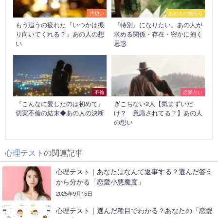
片想い
あの人の気持ち
もう追うの疲れた『いつかは振
『特別』になりたい。あの人が
り向いてくれる？』あの人の想
求める関係・存在・密かに抱く
い
思惑
不倫
恋愛占い
『こんなに愛したのは初めて』
ぎこちない2人【気まずいだ
切実不倫の結末◆あの人の決断
け？ 意識されてる？】あの人
の想い
心理テスト
の関連記事
心理テスト｜あなたはなんて返事する？選んだ答え
から分かる「恋愛小悪魔度」
2025年9月15日
心理テスト｜選んだ種目でわかる？あなたの「恋愛