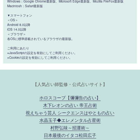
Windows：Google Chrome最新版、Microsoft Edge最新版、Mozilla FireFox最新版
Macintosh：Safari最新版
▼スマートフォン
＜OS＞
Android 8.0以降
iOS 14.0以降
＜ブラウザ＞
各OSに標準搭載されているブラウザの最新版。
ご利用にあたり
※JavaScriptの設定を有効にしてご利用ください。
※Cookieの設定を有効にしてご利用ください。
【人気占い師監修・公式占いサイト】
ホロスコープ【彌彌告の占い】
木下レオンの占い 帝王占術
視えちゃう芸人 シークエンスはやともの占い
水晶玉子◆エレメンタル占星術
村野弘味～招運術～
日本最後のイタコ松田広子