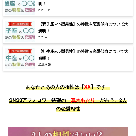
明！
2023.4.14
【双子座×○○型男性】の特徴＆恋愛傾向について大
解明！
2023.4.6
【牡牛座×○○型男性】の特徴＆恋愛傾向について大
解明！
2021.9.26
あなたとあの人の相性は【
XX
】です。
SNS3万フォロワー待望の「
真木あかり
」が占う、2人
の恋愛相性