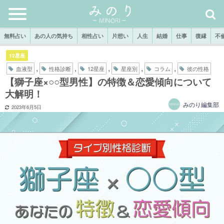
無料占い
あの人の気持ち
相性占い
片想い
人生
結婚
仕事
復縁
不
12星座
,
,
,
,
,
血液型
性格診断
12星座
星座別
コラム
彼の性格
【獅子座×○○型男性】の特徴＆恋愛傾向について
大解明！
みのり編集部
2023年6月5日