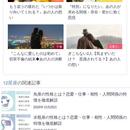
もう追うの疲れた『いつかは振
『特別』になりたい。あの人が
り向いてくれる？』あの人の想
求める関係・存在・密かに抱く
い
思惑
不倫
恋愛占い
『こんなに愛したのは初めて』
ぎこちない2人【気まずいだ
切実不倫の結末◆あの人の決断
け？ 意識されてる？】あの人
の想い
12星座
の関連記事
魚座の性格とは？恋愛・仕事・相性・人間関係の特
徴を徹底解説
2025年12月25日
水瓶座の性格とは？恋愛・仕事・相性・人間関係の
特徴を徹底解説