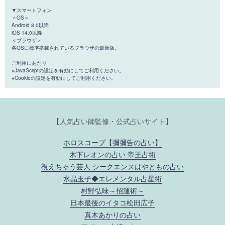
▼スマートフォン
＜OS＞
Android 8.0以降
iOS 14.0以降
＜ブラウザ＞
各OSに標準搭載されているブラウザの最新版。
ご利用にあたり
※JavaScriptの設定を有効にしてご利用ください。
※Cookieの設定を有効にしてご利用ください。
【人気占い師監修・公式占いサイト】
ホロスコープ【彌彌告の占い】
木下レオンの占い 帝王占術
視えちゃう芸人 シークエンスはやともの占い
水晶玉子◆エレメンタル占星術
村野弘味～招運術～
日本最後のイタコ松田広子
真木あかりの占い