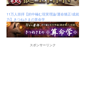
11万人崇拝【的中極む現実理論/運命矯正/成就
力】きつねさまの算命学
スポンサーリンク