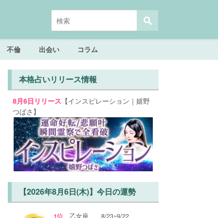
不倫
出会い
コラム
本格占いリリース情報
【インスピレーション｜嬉野
8月6日リリース
つばさ】
【2026年8月6日(木)】今日の運勢
1位
乙女座
8/23~9/22