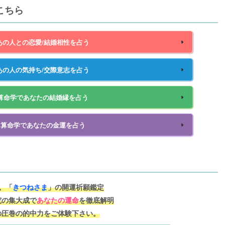
こちら
あの人との恋愛/結婚相性を占う
あの人の気持ち/交際意志を占う
算命学であなたの結婚縁を占う
】
算命学であなたの金運を占う
。「
きつねさま
」の開運祈願鑑定
究の集大成で
あなたの運命
を徹底解明
の圧巻の的中力をご体験下さい。