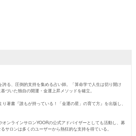
）を誇る、圧倒的支持を集める占い師。「算命学で人生は切り開け
に基づいた独自の開運・金運上昇メソッドを確立。
AWAより著書『誰もが持っている！「金運の星」の育て方』を出版し、
ティやオンラインサロンYOORの公式アドバイザーとしても活動し、募
なるサロンは多くのユーザーから熱狂的な支持を得ている。