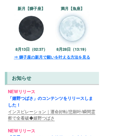
新月【獅子座】
満月【魚座】
8月13日（02:37）
8月28日（13:19）
⇒ 獅子座の新月で願いを叶える方法を見る
お知らせ
NEWリリース
「嬉野つばさ」のコンテンツをリリースしま
した！
インスピレーション｜運命好転/悲願叶/瞬間霊
察で全看破◆嬉野つばさ
NEWリリース