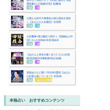
霊視◆2人の宿縁30項】転機/終
2人用
宿縁
心震える的中力◆運命の核心視抜き道拓
く【あなたの人生鑑定】未来図
1人用
人生
大反響◆1度の鑑定で恋叶う【宿縁結ぶ30
項】2人の全宿命/本音/恋結末
2人用
宿縁
【あの人と将来を誓い合う】2人の全宿
縁/恋成就30項◆軌跡/告白/結婚
2人用
宿縁
直接あの人に聞くYES/NO霊視【あなた
の好意は届いている？】本音/終
2人用
あの人の気持ち
本格占い おすすめコンテンツ