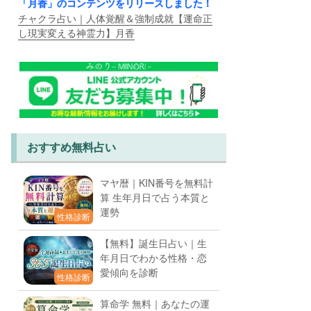
「月香」のコンテンツをリリースしました！
チャクラ占い｜人体覚醒＆強制成就【運命正
し現実変える神霊力】月香
おすすめ無料占い
マヤ暦｜KIN番号を無料計
算 生年月日で占う本質と
運勢
性格診断
【無料】誕生日占い｜生
年月日でわかる性格・恋
愛傾向を診断
性格診断
算命学 無料｜あなたの運