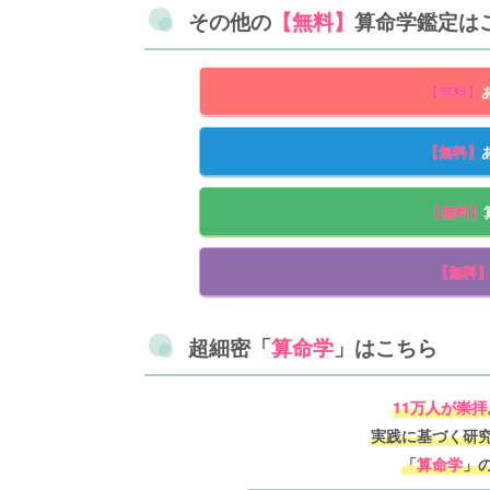
その他の
【無料】
算命学鑑定は
【無料】
【無料】
【無料】
【無料
超細密「
算命学
」はこちら
11万人が崇拝
実践に基づく研
「
算命学
」