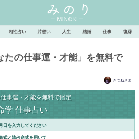
相性占い
片想い
人生
結婚
仕事
復縁
なたの仕事運・才能」を無料で
きつねさま
つ仕事運・才能を無料で鑑定
命学 仕事占い
月日を入力してください
命式と陰占命式を用いて