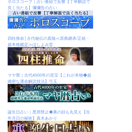
ホロスコープ｜占い番組で反響【丁寧解説で
良く当たる】彌彌告の占い
四柱推命│古代秘伝の真髄≪原典継承/正統・
超本格鑑定≫ほしよみ堂
マヤ暦｜古代4000年の至宝【これが本物◆超
緻密な運命解読技法】弓玉
誕生日占い｜悪用禁止◆裏の顔も丸見え【生
年月日の秘術】真木あかり