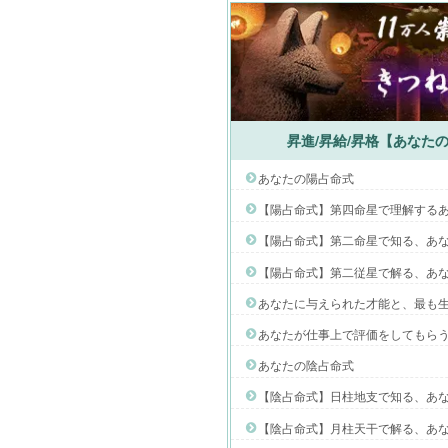
昇進/昇給/昇格【あなたの
あなたの陽占命式
【陽占命式】第四命星で理解する
【陽占命式】第二命星で知る、あ
【陽占命式】第二従星で解る、あ
あなたに与えられた才能と、最も
あなたが仕事上で評価をしてもら
あなたの陰占命式
【陰占命式】日柱地支で知る、あ
【陰占命式】月柱天干で解る、あ