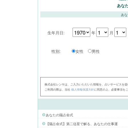
あな
あな
生年月日:
年
月
性別:
女性
男性
株式会社レンサは、ご入力いただいた情報を、占いサービスを提
ご利用の際は、当社
個人情報保護方針
に同意の上、必要事項を
あなたの陽占命式
【陽占命式】第二従星で解る、あなたの仕事運