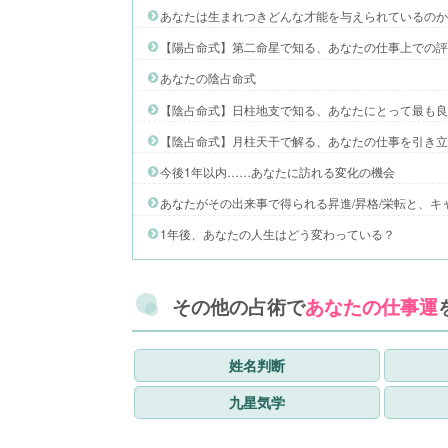
あなたは生まれつきどんな才能を与えられているの
【陽占命式】第二命星で知る、あなたの仕事上での
あなたの陰占命式
【陰占命式】日柱地支で知る、あなたにとって最も
【陰占命式】月柱天干で解る、あなたの仕事を引き
今後1年以内……あなたに訪れる変化の機会
あなたがその出来事で得られる昇進/昇格/栄転と、キ
1年後、あなたの人生はどう変わっている？
その他の占術で
あなたの仕事運
姓名判断
九星気学