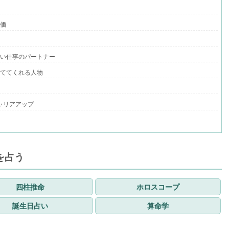
か
評価
良い仕事のパートナー
立ててくれる人物
ャリアアップ
を占う
四柱推命
ホロスコープ
誕生日占い
算命学