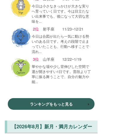
今日は小さなきっかけが大きな実り
へ育っていく日です。今は目立たな
い出来事でも、後になって大切な意
味を...
2位
射手座
11/23~12/21
今日は合図が出たら一気に動ける勢
いのある日です。考えの段階で止ま
っていたことも、行動へ移すことで
流れ...
3位
山羊座
12/22~1/19
華やかな場や少し背伸びした空間で
運が開きやすい1日です。普段より丁
寧に振る舞うことで、自分の魅力や
能...
ランキングをもっと見る
【2026年8月】新月・満月カレンダー