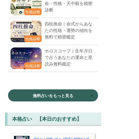
命・性格・天中殺を精密
診断
性格診断
四柱推命｜命式からあな
たの性格・運勢の傾向を
無料で精密鑑定
性格診断
ホロスコープ｜生年月日
で占うあなたの運命と星
読み無料鑑定
性格診断
無料占いをもっと見る
本格占い 【本日のおすすめ】
例外なく両想い叶う【即座に解明する超