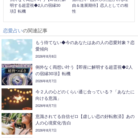
明する超霊視◆2人の宿縁30
由＆進展期待】恋人としての相
項】転機
性
恋愛占い
の関連記事
もう待てない◆今のあなたはあの人の恋愛対象？恋
愛傾向
2026年8月8日
例外なく両想い叶う【即座に解明する超霊視◆2人
の宿縁30項】転機
2026年8月7日
今２人の心どのくらい通じ合っている？「あなたに
向ける意識」
2026年8月7日
意識されてる自信ゼロ【虚しい恋の好転救済】あの
人の心境変化/告白
2026年8月7日