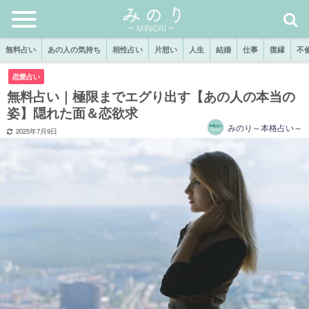
無料占い
あの人の気持ち
相性占い
片想い
人生
結婚
仕事
復縁
不
恋愛占い
無料占い｜極限までエグり出す【あの人の本当の
姿】隠れた面＆恋欲求
みのり～本格占い～
2025年7月9日