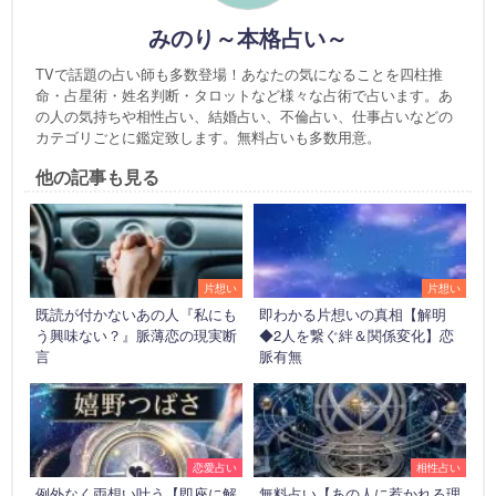
みのり～本格占い～
TVで話題の占い師も多数登場！あなたの気になることを四柱推
命・占星術・姓名判断・タロットなど様々な占術で占います。あ
の人の気持ちや相性占い、結婚占い、不倫占い、仕事占いなどの
カテゴリごとに鑑定致します。無料占いも多数用意。
他の記事も見る
片想い
片想い
既読が付かないあの人『私にも
即わかる片想いの真相【解明
う興味ない？』脈薄恋の現実断
◆2人を繋ぐ絆＆関係変化】恋
言
脈有無
恋愛占い
相性占い
例外なく両想い叶う【即座に解
無料占い【あの人に惹かれる理