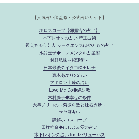
【人気占い師監修・公式占いサイト】
ホロスコープ【彌彌告の占い】
木下レオンの占い 帝王占術
視えちゃう芸人 シークエンスはやともの占い
水晶玉子◆エレメンタル占星術
村野弘味～招運術～
日本最後のイタコ松田広子
真木あかりの占い
アポロン山崎の占い
Love Me Do◆絶対数
木村藤子◆幸せの条件
大串ノリコの～紫微斗数と姓名判断～
マヤ暦占い
詳解ホロスコープ
四柱推命◆ほしよみ堂の占い
木下レオンの占い for dバリューパス