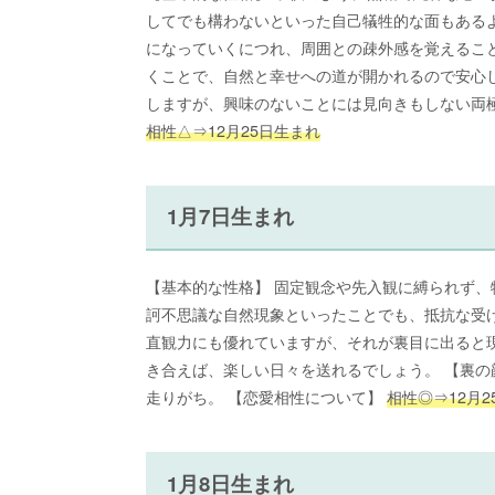
してでも構わないといった自己犠牲的な面もある
になっていくにつれ、周囲との疎外感を覚えるこ
くことで、自然と幸せへの道が開かれるので安心し
しますが、興味のないことには見向きもしない両
相性△⇒12月25日生まれ
1月7日生まれ
【基本的な性格】 固定観念や先入観に縛られず
訶不思議な自然現象といったことでも、抵抗な受
直観力にも優れていますが、それが裏目に出ると
き合えば、楽しい日々を送れるでしょう。 【裏の
走りがち。 【恋愛相性について】
相性◎⇒12月
1月8日生まれ