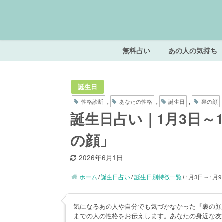
無料占い
あの人の気持ち
誕生日
,
,
,
性格診断
あなたの性格
誕生日
裏の顔
誕生日占い｜1月3日～
の顔」
2026年6月1日
ホーム
誕生日占い
誕生日別特徴一覧
1月3日～1月
気になるあの人や自分でも気づかなかった『裏の顔
までの人の性格をお伝えします。あなたの身近な友