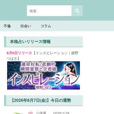
不倫
出会い
コラム
本格占いリリース情報
【インスピレーション｜嬉野
8月6日リリース
つばさ】
【2026年8月7日(金)】今日の運勢
1位
山羊座
12/22~1/19