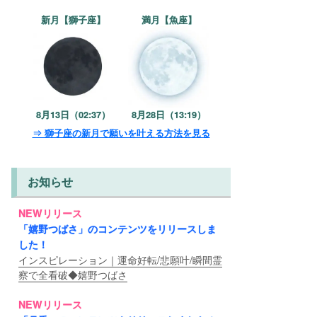
新月【獅子座】
満月【魚座】
8月13日（02:37）
8月28日（13:19）
⇒ 獅子座の新月で願いを叶える方法を見る
お知らせ
NEWリリース
「嬉野つばさ」のコンテンツをリリースしま
した！
インスピレーション｜運命好転/悲願叶/瞬間霊
察で全看破◆嬉野つばさ
NEWリリース