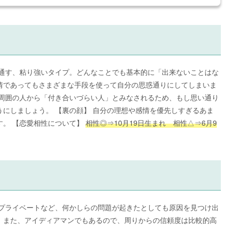
り通す、粘り強いタイプ。どんなことでも基本的に「出来ないことはな
情であってもさまざまな手段を使って自分の思惑通りにしてしまいま
、周囲の人から「付き合いづらい人」とみなされるため、もし思い通り
にしましょう。 【裏の顔】 自分の理想や感情を優先しすぎるあま
す。 【恋愛相性について】
相性◎⇒10月19日生まれ 相性△⇒6月9
やプライベートなど、何かしらの問題が起きたとしても原因を見つけ出
。また、アイディアマンでもあるので、周りからの信頼度は比較的高