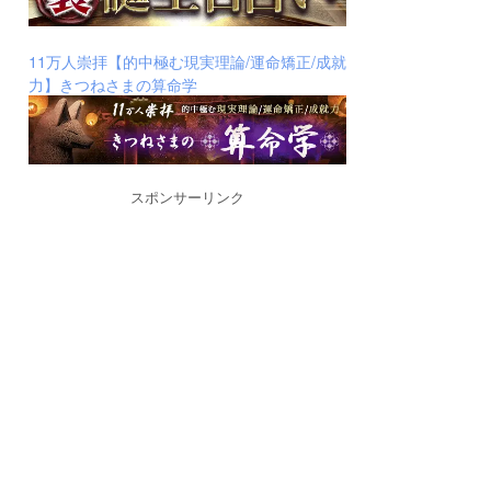
11万人崇拝【的中極む現実理論/運命矯正/成就
力】きつねさまの算命学
スポンサーリンク