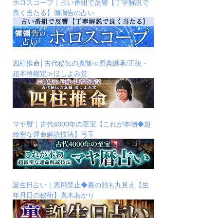
ホロスコープ｜占い番組で反響【丁寧解説で
良く当たる】彌彌告の占い
四柱推命│古代秘伝の真髄≪原典継承/正統・
超本格鑑定≫ほしよみ堂
マヤ暦｜古代4000年の至宝【これが本物◆超
緻密な運命解読技法】弓玉
誕生日占い｜悪用禁止◆裏の顔も丸見え【生
年月日の秘術】真木あかり