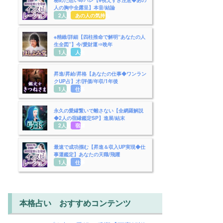
人の胸中全露呈】本音/結論
2人用
あの人の気持ち
※精緻/詳細【四柱推命で解明“あなたの人
生全図”】今/愛財運⇒晩年
1人用
人生
昇進/昇給/昇格【あなたの仕事◆ワンラン
クUP占】才/評価/年収/1年後
1人用
仕事
永久の愛縁繋いで離さない【全網羅解説
◆2人の宿縁鑑定SP】進展/結末
2人用
宿縁
最速で成功掴む【昇進＆収入UP実現◆仕
事運鑑定】あなたの天職/飛躍
1人用
仕事
本格占い おすすめコンテンツ