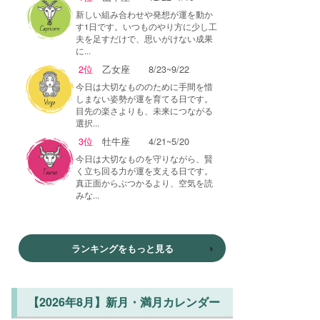
新しい組み合わせや発想が運を動か
す1日です。いつものやり方に少し工
夫を足すだけで、思いがけない成果
に...
2位
乙女座
8/23~9/22
今日は大切なもののために手間を惜
しまない姿勢が運を育てる日です。
目先の楽さよりも、未来につながる
選択...
3位
牡牛座
4/21~5/20
今日は大切なものを守りながら、賢
く立ち回る力が運を支える日です。
真正面からぶつかるより、空気を読
みな...
ランキングをもっと見る
【2026年8月】新月・満月カレンダー