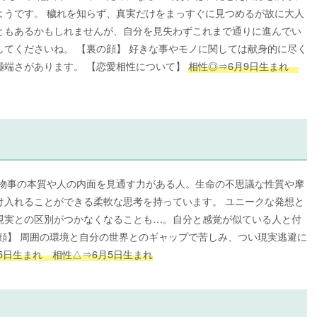
ようです。 穢れを知らず、真実だけをまっすぐに見つめるが故に大人
ともあるかもしれませんが、自分を見失わずこれまで通りに進んでい
てくださいね。 【裏の顔】 好きな事やモノに関しては献身的に尽く
極端さがあります。 【恋愛相性について】
相性◎⇒6月9日生まれ
、物事の本質や人の内面を見通す力がある人。生命の不思議な性質や摩
け入れることができる柔軟な思考を持っています。 ユニークな発想と
現実との区別がつかなくなることも…。自分と感覚が似ている人と付
顔】 周囲の環境と自分の世界とのギャップで苦しみ、つい現実逃避に
25日生まれ 相性△⇒6月5日生まれ