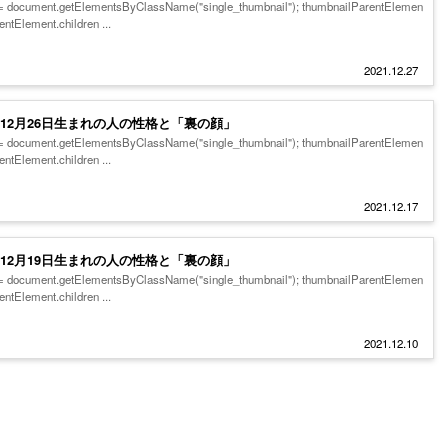
 = document.getElementsByClassName("single_thumbnail"); thumbnailParentElemen
ntElement.children ...
2021.12.27
～12月26日生まれの人の性格と「裏の顔」
 = document.getElementsByClassName("single_thumbnail"); thumbnailParentElemen
ntElement.children ...
2021.12.17
～12月19日生まれの人の性格と「裏の顔」
 = document.getElementsByClassName("single_thumbnail"); thumbnailParentElemen
ntElement.children ...
2021.12.10