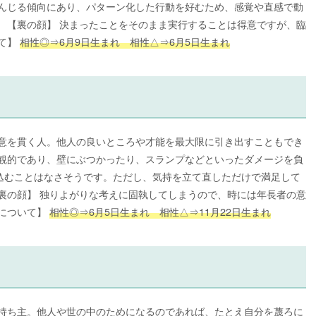
重んじる傾向にあり、パターン化した行動を好むため、感覚や直感で動
 【裏の顔】 決まったことをそのまま実行することは得意ですが、臨
いて】
相性◎⇒6月9日生まれ 相性△⇒6月5日生まれ
熱意を貫く人。他人の良いところや才能を最大限に引き出すこともでき
楽観的であり、壁にぶつかったり、スランプなどといったダメージを負
込むことはなさそうです。ただし、気持を立て直しただけで満足して
裏の顔】 独りよがりな考えに固執してしまうので、時には年長者の意
性について】
相性◎⇒6月5日生まれ 相性△⇒11月22日生まれ
の持ち主。他人や世の中のためになるのであれば、たとえ自分を蔑ろに