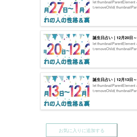
let thumbnailParentElement
t.removeChild( thumbnailPare
誕生日占い｜12月20日
let thumbnailParentElement
t.removeChild( thumbnailPare
誕生日占い｜12月13日
let thumbnailParentElement
t.removeChild( thumbnailPare
お気に入りに追加する