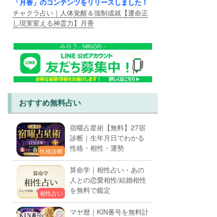
「月香」のコンテンツをリリースしました！
チャクラ占い｜人体覚醒＆強制成就【運命正
し現実変える神霊力】月香
おすすめ無料占い
宿曜占星術【無料】27宿
診断｜生年月日でわかる
性格・相性・運勢
性格診断
算命学｜相性占い・あの
人との恋愛相性/結婚相性
を無料で鑑定
相性占い
マヤ暦｜KIN番号を無料計