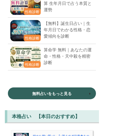
算 生年月日で占う本質と
運勢
性格診断
【無料】誕生日占い｜生
年月日でわかる性格・恋
愛傾向を診断
性格診断
算命学 無料｜あなたの運
命・性格・天中殺を精密
診断
性格診断
無料占いをもっと見る
本格占い 【本日のおすすめ】
秘めた想い即バレ【※視えすぎ注意◆あの