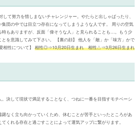
に対して努力を惜しまないチャレンジャー。やたらと出しゃばったり、
か集団の中では目立つ存在になってしまうような人です。 周りの空気
る時もありますが、反面「偉そうな人」と見られることも…。もう少
とを意識してみて下さい。 【裏の顔】 他人を「敵」か「味方」かで
恋愛相性について】
相性◎⇒10月20日生まれ 相性△⇒3月26日生まれ
人。決して現状で満足することなく、つねに一番を目指すモチベーシ
躊躇なく立ち向かっていくため、休むことが苦手といったところがあ
えてくれる存在と過ごすことによって運気アップに繋がります。