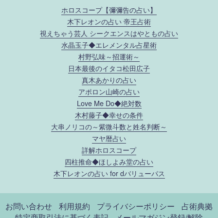
ホロスコープ【彌彌告の占い】
木下レオンの占い 帝王占術
視えちゃう芸人 シークエンスはやともの占い
水晶玉子◆エレメンタル占星術
村野弘味～招運術～
日本最後のイタコ松田広子
真木あかりの占い
アポロン山崎の占い
Love Me Do◆絶対数
木村藤子◆幸せの条件
大串ノリコの～紫微斗数と姓名判断～
マヤ暦占い
詳解ホロスコープ
四柱推命◆ほしよみ堂の占い
木下レオンの占い for dバリューパス
お問い合わせ
利用規約
プライバシーポリシー
占術典拠
特定商取引法に基づく表記
メールマガジン登録/解除