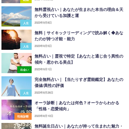
無料霊視占い｜あなたが生まれた本当の理由＆天
から受けている加護と運
2023年9月8日
人生
無料｜サイキックリーディングで読み解く◆あな
たのが持つ才能・能力
2023年9月5日
人生
無料占い｜霊視で特定【あなたと通じ合う異性の
傾向・惹かれる美点】
2023年9月1日
出会い
完全無料占い｜【当たりすぎ霊能鑑定】あなたの
価値/異性の評価
2023年8月26日
人生
オーラ診断｜あなたは何色？オーラからわかる
「性格・恋愛傾向」
2023年8月10日
性格診断
無料誕生日占い｜あなたが持って生まれた魅力・