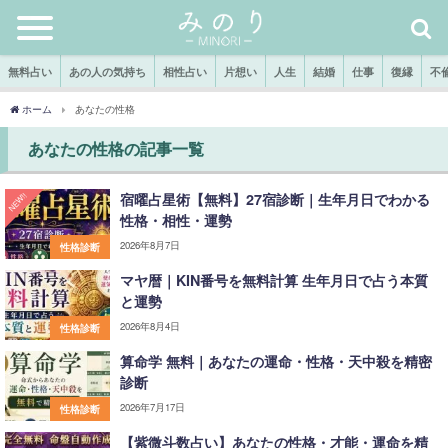
無料占い
あの人の気持ち
相性占い
片想い
人生
結婚
仕事
復縁
不
ホーム
あなたの性格
あなたの性格の記事一覧
宿曜占星術【無料】27宿診断｜生年月日でわかる
NEW!!
性格・相性・運勢
2026年8月7日
性格診断
マヤ暦｜KIN番号を無料計算 生年月日で占う本質
と運勢
2026年8月4日
性格診断
算命学 無料｜あなたの運命・性格・天中殺を精密
診断
2026年7月17日
性格診断
【紫微斗数占い】あなたの性格・才能・運命を精