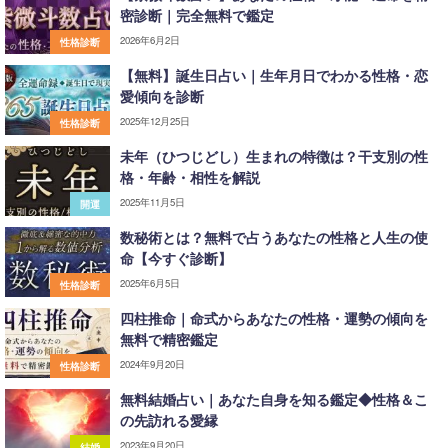
密診断｜完全無料で鑑定
2026年6月2日
性格診断
【無料】誕生日占い｜生年月日でわかる性格・恋
愛傾向を診断
2025年12月25日
性格診断
未年（ひつじどし）生まれの特徴は？干支別の性
格・年齢・相性を解説
2025年11月5日
開運
数秘術とは？無料で占うあなたの性格と人生の使
命【今すぐ診断】
2025年6月5日
性格診断
四柱推命｜命式からあなたの性格・運勢の傾向を
無料で精密鑑定
2024年9月20日
性格診断
無料結婚占い｜あなた自身を知る鑑定◆性格＆こ
の先訪れる愛縁
2023年9月20日
結婚