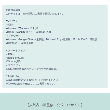
利用推奨環境
このサイトは、次の環境でご利用を推奨いたします。
▼パソコン
＜OS＞
Windows：Windows 10 以降
MacOS：MacOS 10.15（Catalina）以降
＜ブラウザ＞
Windows：Google Chrome最新版、Microsoft Edge最新版、Mozilla FireFox最新版
Macintosh：Safari最新版
▼スマートフォン
＜OS＞
Android 8.0以降
iOS 14.0以降
＜ブラウザ＞
各OSに標準搭載されているブラウザの最新版。
ご利用にあたり
※JavaScriptの設定を有効にしてご利用ください。
※Cookieの設定を有効にしてご利用ください。
【人気占い師監修・公式占いサイト】