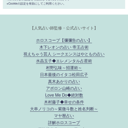
※Cookieの設定を有効にしてご利用ください。
【人気占い師監修・公式占いサイト】
ホロスコープ【彌彌告の占い】
木下レオンの占い 帝王占術
視えちゃう芸人 シークエンスはやともの占い
水晶玉子◆エレメンタル占星術
村野弘味～招運術～
日本最後のイタコ松田広子
真木あかりの占い
アポロン山崎の占い
Love Me Do◆絶対数
木村藤子◆幸せの条件
大串ノリコの～紫微斗数と姓名判断～
マヤ暦占い
詳解ホロスコープ