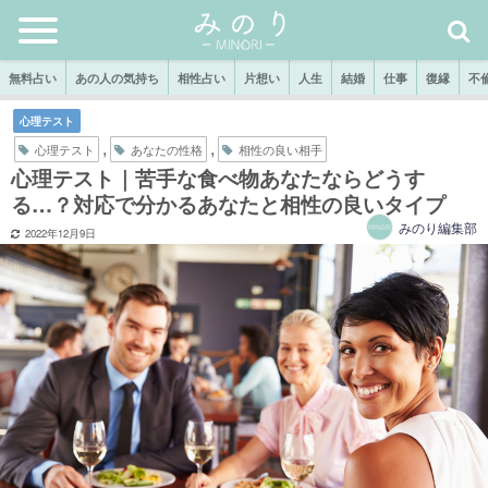
無料占い
あの人の気持ち
相性占い
片想い
人生
結婚
仕事
復縁
不
心理テスト
,
,
心理テスト
あなたの性格
相性の良い相手
心理テスト｜苦手な食べ物あなたならどうす
る…？対応で分かるあなたと相性の良いタイプ
みのり編集部
2022年12月9日