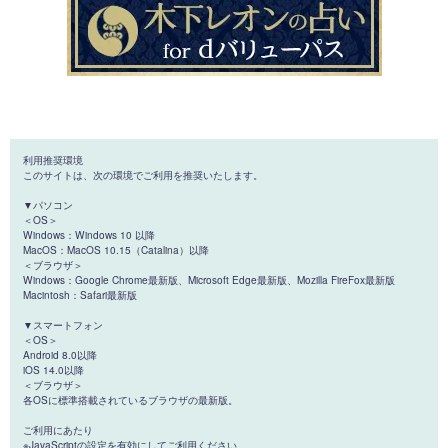
利用推奨環境
このサイトは、次の環境でご利用を推奨いたします。
▼パソコン
＜OS＞
Windows：Windows 10 以降
MacOS：MacOS 10.15（Catalina）以降
＜ブラウザ＞
Windows：Google Chrome最新版、Microsoft Edge最新版、Mozilla FireFox最新版
Macintosh：Safari最新版
▼スマートフォン
＜OS＞
Android 8.0以降
iOS 14.0以降
＜ブラウザ＞
各OSに標準搭載されているブラウザの最新版。
ご利用にあたり
※JavaScriptの設定を有効にしてご利用ください。