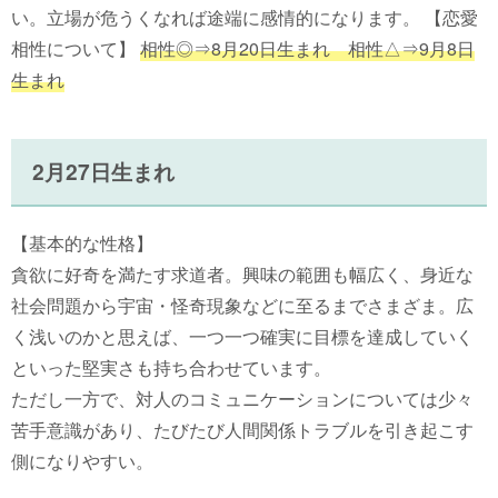
い。立場が危うくなれば途端に感情的になります。 【恋愛
相性について】
相性◎⇒8月20日生まれ 相性△⇒9月8日
生まれ
2月27日生まれ
【基本的な性格】
貪欲に好奇を満たす求道者。興味の範囲も幅広く、身近な
社会問題から宇宙・怪奇現象などに至るまでさまざま。広
く浅いのかと思えば、一つ一つ確実に目標を達成していく
といった堅実さも持ち合わせています。
ただし一方で、対人のコミュニケーションについては少々
苦手意識があり、たびたび人間関係トラブルを引き起こす
側になりやすい。