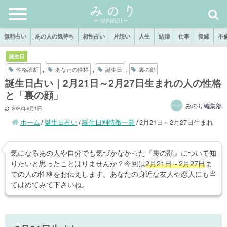
無料占い
あの人の気持ち
相性占い
片想い
人生
結婚
仕事
復縁
不
誕生日
,
,
,
性格診断
あなたの性格
誕生日
裏の顔
誕生日占い｜2月21日～2月27日生まれの人の性格
と「裏の顔」
みのり編集部
2026年6月1日
ホーム
誕生日占い
誕生日別特徴一覧
2月21日～2月27日生まれ
気になるあの人や自分でも気づかなかった『裏の顔』について知
りたいと思ったことはりませんか？今回は
2月21日～2月27日
ま
での人の性格をお伝えします。あなたの身近な友人や恋人にも当
てはめてみて下さいね。