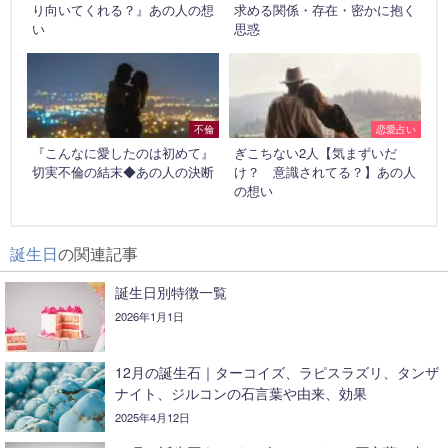
り向いてくれる？』あの人の想
求める関係・存在・密かに抱く
い
思惑
不倫
恋愛占い
『こんなに愛したのは初めて』
ぎこちない2人【気まずいだ
切実不倫の結末◆あの人の決断
け？ 意識されてる？】あの人
の想い
誕生日
の関連記事
誕生日別特徴一覧
2026年1月1日
12月の誕生石｜ターコイズ、ラピスラズリ、タンザ
ナイト、ジルコンの石言葉や由来、効果
2025年4月12日