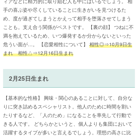
ィアなどに精力的に取り組む人も中にはいるでしょう。 相
手の喜ぶ姿や尽くしていることに生きがいを見つけるた
め、度が過ぎてしまうとかえって相手を堕落させてしまう
ことも。支え合う関係がベストです。 【裏の顔】 つねに不
満を抱えているため、いつ爆発するか分からないといった
危うい面が…。 【恋愛相性について】
相性◎⇒10月9日生
まれ 相性△⇒12月16日生まれ
2月25日生まれ
【基本的な性格】 興味・関心のあることに対して、自分な
りに突き詰めるスペシャリスト。他人のために時間を割い
たりするなど、「人のため」になることを率先して行動で
きる人です。 どちらかというと、個人よりも集団において
活躍するタイプが多いと言えるでしょう。理想の高さに比