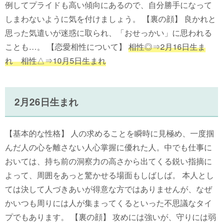
例してプライドも高い傾向にあるので、自分勝手になって
しまわないように気を付けましょう。 【裏の顔】 良かれと
思った気遣いが迷惑に取られ、「おせっかい」に思われる
ことも…。 【恋愛相性について】
相性◎⇒2月16日生ま
れ 相性△⇒10月5日生まれ
2月26日生まれ
【基本的な性格】 人の求めることを瞬時に見極め、一度掴
んだ人の心を離さない人心掌握に優れた人。中でも仕事に
おいては、持ち前の洞察力の高さから出てくる鋭い指摘に
よって、周囲をあっと驚かせる場面もしばしば。 本人とし
ては決して人づきあいが得意な方ではありませんが、なぜ
かいつも周りには人が集まってくるといった不思議なタイ
プでもあります。 【裏の顔】 攻めには強いが、守りには弱