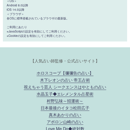
＜OS＞
Android 8.0以降
iOS 14.0以降
＜ブラウザ＞
各OSに標準搭載されているブラウザの最新版。
ご利用にあたり
※JavaScriptの設定を有効にしてご利用ください。
※Cookieの設定を有効にしてご利用ください。
【人気占い師監修・公式占いサイト】
ホロスコープ【彌彌告の占い】
木下レオンの占い 帝王占術
視えちゃう芸人 シークエンスはやともの占い
水晶玉子◆エレメンタル占星術
村野弘味～招運術～
日本最後のイタコ松田広子
真木あかりの占い
アポロン山崎の占い
Love Me Do◆絶対数