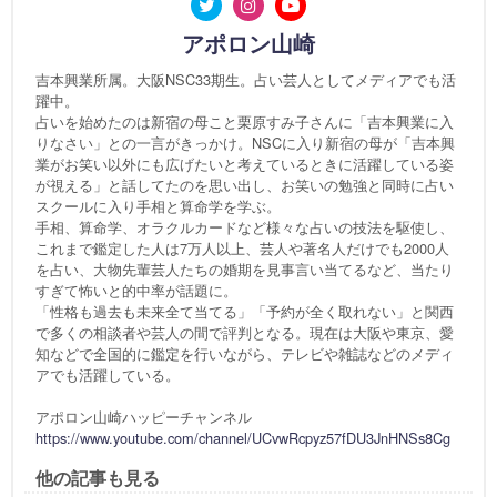
アポロン山崎
吉本興業所属。大阪NSC33期生。占い芸人としてメディアでも活
躍中。
占いを始めたのは新宿の母こと栗原すみ子さんに「吉本興業に入
りなさい」との一言がきっかけ。NSCに入り新宿の母が「吉本興
業がお笑い以外にも広げたいと考えているときに活躍している姿
が視える」と話してたのを思い出し、お笑いの勉強と同時に占い
スクールに入り手相と算命学を学ぶ。
手相、算命学、オラクルカードなど様々な占いの技法を駆使し、
これまで鑑定した人は7万人以上、芸人や著名人だけでも2000人
を占い、大物先輩芸人たちの婚期を見事言い当てるなど、当たり
すぎて怖いと的中率が話題に。
「性格も過去も未来全て当てる」「予約が全く取れない」と関西
で多くの相談者や芸人の間で評判となる。現在は大阪や東京、愛
知などで全国的に鑑定を行いながら、テレビや雑誌などのメディ
アでも活躍している。
アポロン山崎ハッピーチャンネル
https://www.youtube.com/channel/UCvwRcpyz57fDU3JnHNSs8Cg
他の記事も見る