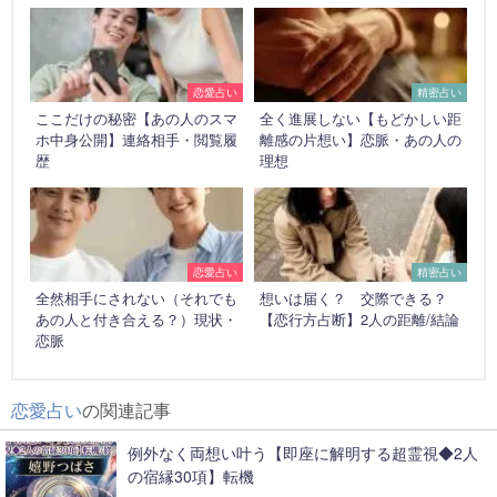
恋愛占い
精密占い
ここだけの秘密【あの人のスマ
全く進展しない【もどかしい距
ホ中身公開】連絡相手・閲覧履
離感の片想い】恋脈・あの人の
歴
理想
恋愛占い
精密占い
全然相手にされない（それでも
想いは届く？ 交際できる？
あの人と付き合える？）現状・
【恋行方占断】2人の距離/結論
恋脈
恋愛占い
の関連記事
例外なく両想い叶う【即座に解明する超霊視◆2人
の宿縁30項】転機