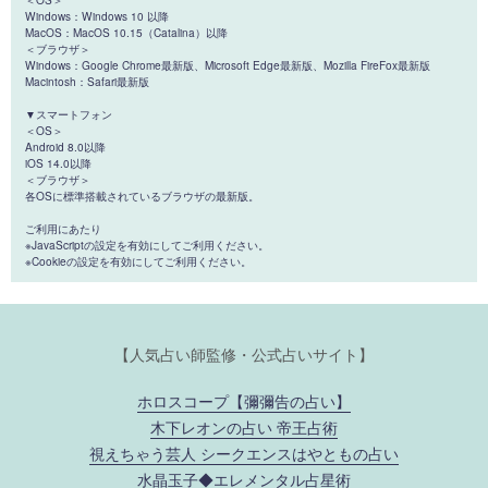
Windows：Windows 10 以降
MacOS：MacOS 10.15（Catalina）以降
＜ブラウザ＞
Windows：Google Chrome最新版、Microsoft Edge最新版、Mozilla FireFox最新版
Macintosh：Safari最新版
▼スマートフォン
＜OS＞
Android 8.0以降
iOS 14.0以降
＜ブラウザ＞
各OSに標準搭載されているブラウザの最新版。
ご利用にあたり
※JavaScriptの設定を有効にしてご利用ください。
※Cookieの設定を有効にしてご利用ください。
【人気占い師監修・公式占いサイト】
ホロスコープ【彌彌告の占い】
木下レオンの占い 帝王占術
視えちゃう芸人 シークエンスはやともの占い
水晶玉子◆エレメンタル占星術