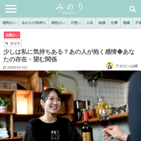
無料占い
あの人の気持ち
相性占い
片想い
人生
結婚
仕事
復縁
不
恋愛占い
算命学
少しは私に気持ちある？あの人が抱く感情◆あな
たの存在・望む関係
アポロン山崎
2025年6月13日