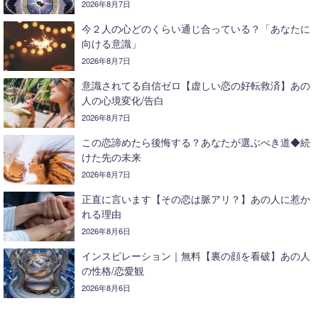
2026年8月7日
今２人の心どのくらい通じ合っている？「あなたに
向ける意識」
2026年8月7日
意識されてる自信ゼロ【虚しい恋の好転救済】あの
人の心境変化/告白
2026年8月7日
この恋諦めたら後悔する？あなたが選ぶべき道◆続
けた先の未来
2026年8月7日
正直に言います【その恋は脈アリ？】あの人に惹か
れる理由
2026年8月6日
インスピレーション｜無料【裏の顔を看破】あの人
の性格/恋愛観
2026年8月6日