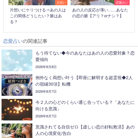
片想い
恋愛占い
片想いにケリつける⇒あの人は
あの人の反応が薄い……あなた
この関係どうしたい？脈はあ
の恋の脈【アリ？orナシ？】
る？
恋愛占い
の関連記事
もう待てない◆今のあなたはあの人の恋愛対象？恋
愛傾向
2026年8月8日
例外なく両想い叶う【即座に解明する超霊視◆2人
の宿縁30項】転機
2026年8月7日
今２人の心どのくらい通じ合っている？「あなたに
向ける意識」
2026年8月7日
意識されてる自信ゼロ【虚しい恋の好転救済】あの
人の心境変化/告白