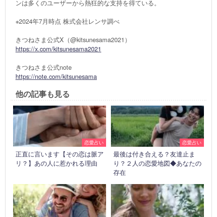
ンは多くのユーザーから熱狂的な支持を得ている。
※2024年7月時点 株式会社レンサ調べ
きつねさま公式X（@kitsunesama2021）
https://x.com/kitsunesama2021
きつねさま公式note
https://note.com/kitsunesama
他の記事も見る
恋愛占い
恋愛占い
正直に言います【その恋は脈ア
最後は付き合える？友達止ま
リ？】あの人に惹かれる理由
り？２人の恋愛地図◆あなたの
存在