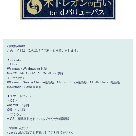
利用推奨環境
このサイトは、次の環境でご利用を推奨いたします。
▼パソコン
＜OS＞
Windows：Windows 10 以降
MacOS：MacOS 10.15（Catalina）以降
＜ブラウザ＞
Windows：Google Chrome最新版、Microsoft Edge最新版、Mozilla FireFox最新版
Macintosh：Safari最新版
▼スマートフォン
＜OS＞
Android 8.0以降
iOS 14.0以降
＜ブラウザ＞
各OSに標準搭載されているブラウザの最新版。
ご利用にあたり
※JavaScriptの設定を有効にしてご利用ください。