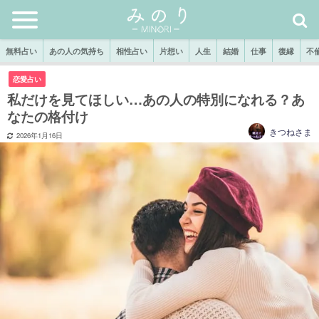
無料占い
あの人の気持ち
相性占い
片想い
人生
結婚
仕事
復縁
不
恋愛占い
私だけを見てほしい…あの人の特別になれる？あ
なたの格付け
きつねさま
2026年1月16日