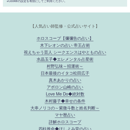
※Cookieの設定を有効にしてご利用ください。
【人気占い師監修・公式占いサイト】
ホロスコープ【彌彌告の占い】
木下レオンの占い 帝王占術
視えちゃう芸人 シークエンスはやともの占い
水晶玉子◆エレメンタル占星術
村野弘味～招運術～
日本最後のイタコ松田広子
真木あかりの占い
アポロン山崎の占い
Love Me Do◆絶対数
木村藤子◆幸せの条件
大串ノリコの～紫微斗数と姓名判断～
マヤ暦占い
詳解ホロスコープ
四柱推命◆ほしよみ堂の占い