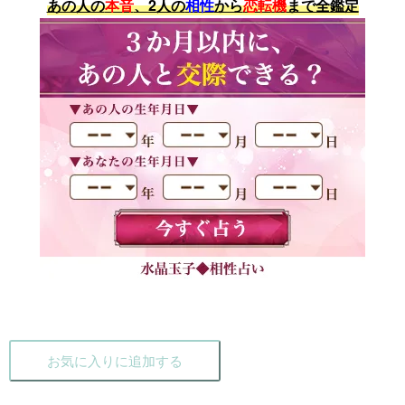
あの人の
本音
、2人の
相性
から
恋転機
まで全鑑定
お気に入りに追加する