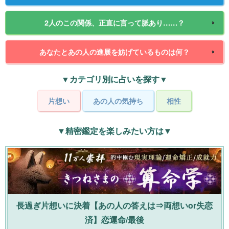
2人のこの関係、正直に言って脈あり……？
あなたとあの人の進展を妨げているものは何？
▼カテゴリ別に占いを探す▼
片想い
あの人の気持ち
相性
▼精密鑑定を楽しみたい方は▼
長過ぎ片想いに決着【あの人の答えは⇒両想いor失恋
済】恋運命/最後