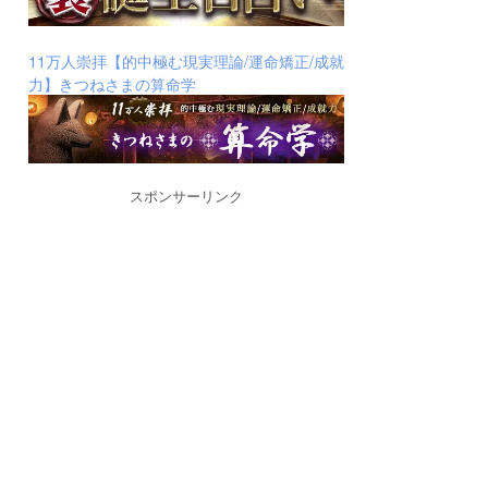
11万人崇拝【的中極む現実理論/運命矯正/成就
力】きつねさまの算命学
スポンサーリンク