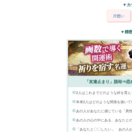
▼カ
片想い
▼精
「友達止まり」脱却⇒恋
2人はこれまでどのような絆を育ん
本来2人はどのような関係を築いて
あの人があなたに感じている「異
あの人の心の中にある、あなたと
「あなたと〇〇したい」 あの人