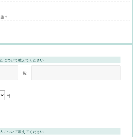
は誰？
たについて教えてください
名:
日
人について教えてください