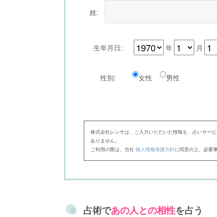
姓:
生年月日:
年
月
性別:
女性
男性
株式会社レンサは、ご入力いただいた情報を、占いサービ
ありません。
ご利用の際は、当社
個人情報保護方針
に同意の上、必要
占術で
あの人との相性
を占う