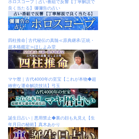
ホロスコープ｜占い番組で反響【丁寧解説で
良く当たる】彌彌告の占い
四柱推命│古代秘伝の真髄≪原典継承/正統・
超本格鑑定≫ほしよみ堂
マヤ暦｜古代4000年の至宝【これが本物◆超
緻密な運命解読技法】弓玉
誕生日占い｜悪用禁止◆裏の顔も丸見え【生
年月日の秘術】真木あかり