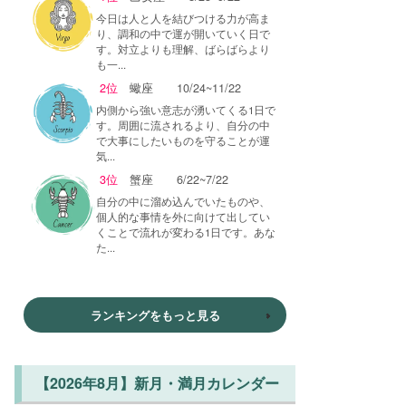
今日は人と人を結びつける力が高ま
り、調和の中で運が開いていく日で
す。対立よりも理解、ばらばらより
も一...
2位
蠍座
10/24~11/22
内側から強い意志が湧いてくる1日で
す。周囲に流されるより、自分の中
で大事にしたいものを守ることが運
気...
3位
蟹座
6/22~7/22
自分の中に溜め込んでいたものや、
個人的な事情を外に向けて出してい
くことで流れが変わる1日です。あな
た...
ランキングをもっと見る
【2026年8月】新月・満月カレンダー