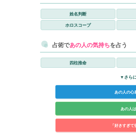
姓名判断
ホロスコープ
占術で
あの人の気持ち
を占う
四柱推命
▼さら
あの人の心
あの人
「好きすぎて