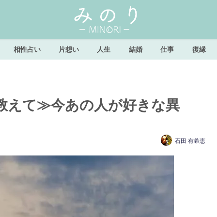
相性占い
片想い
人生
結婚
仕事
復縁
教えて≫今あの人が好きな異
石田 有希恵