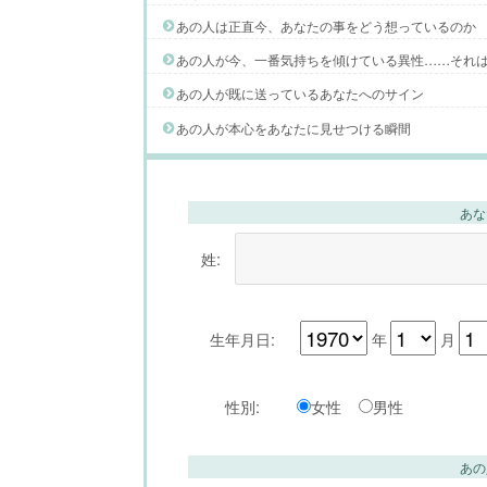
あの人は正直今、あなたの事をどう想っているのか
あの人が今、一番気持ちを傾けている異性……それ
あの人が既に送っているあなたへのサイン
あの人が本心をあなたに見せつける瞬間
あな
姓:
生年月日:
年
月
性別:
女性
男性
あの