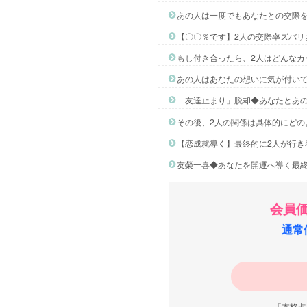
あの人は一度でもあなたとの交際
【〇〇％です】2人の交際率ズバリ
もし付き合ったら、2人はどんなカ
あの人はあなたの想いに気が付い
「友達止まり」脱却◆あなたとあ
その後、2人の関係は具体的にどの
【恋成就導く】最終的に2人が行き
友榮一喜◆あなたを開運へ導く最
会員価
通常価
「本格占