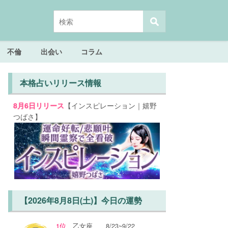
不倫
出会い
コラム
本格占いリリース情報
【インスピレーション｜嬉野
8月6日リリース
つばさ】
【2026年8月8日(土)】今日の運勢
1位
乙女座
8/23~9/22