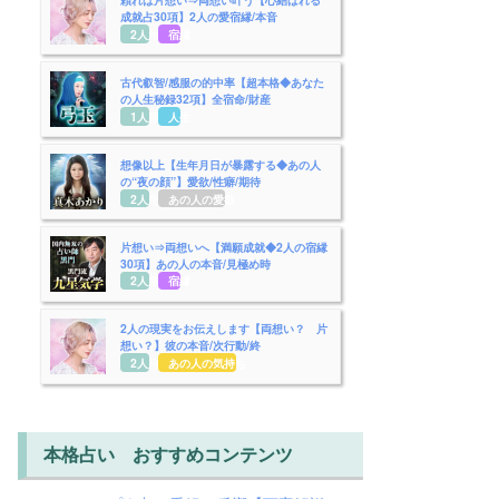
成就占30項】2人の愛宿縁/本音
2人用
宿縁
古代叡智/感服の的中率【超本格◆あなた
の人生秘録32項】全宿命/財産
1人用
人生
想像以上【生年月日が暴露する◆あの人
の“夜の顔”】愛欲/性癖/期待
2人用
あの人の愛欲
片想い⇒両想いへ【満願成就◆2人の宿縁
30項】あの人の本音/見極め時
2人用
宿縁
2人の現実をお伝えします【両想い？ 片
想い？】彼の本音/次行動/終
2人用
あの人の気持ち
本格占い おすすめコンテンツ