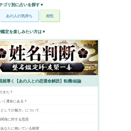
テゴリ別に占いを探す▼
あの人の気持ち
相性
密鑑定を楽しみたい方は▼
成就導く【あの人との恋運命解読】転機/結論
できた？
いく運命にある？
性としての魅力」について
の関係に対する思惑
があなたに抱いている願望