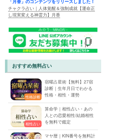
「月香」のコンテンツをリリースしました！
チャクラ占い｜人体覚醒＆強制成就【運命正
し現実変える神霊力】月香
おすすめ無料占い
宿曜占星術【無料】27宿
診断｜生年月日でわかる
性格・相性・運勢
性格診断
算命学｜相性占い・あの
人との恋愛相性/結婚相性
を無料で鑑定
相性占い
マヤ暦｜KIN番号を無料計