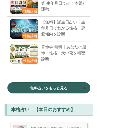
算 生年月日で占う本質と
運勢
性格診断
【無料】誕生日占い｜生
年月日でわかる性格・恋
愛傾向を診断
性格診断
算命学 無料｜あなたの運
命・性格・天中殺を精密
診断
性格診断
無料占いをもっと見る
本格占い 【本日のおすすめ】
頼れば片想い⇒両想い叶う【心結ばれる