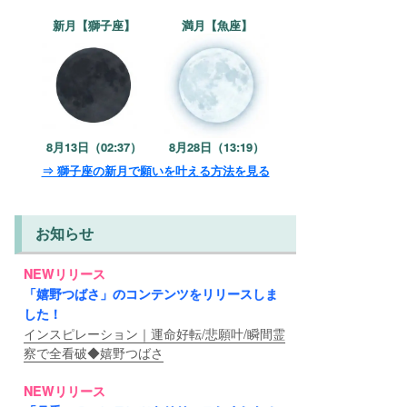
新月【獅子座】
満月【魚座】
8月13日（02:37）
8月28日（13:19）
⇒ 獅子座の新月で願いを叶える方法を見る
お知らせ
NEWリリース
「嬉野つばさ」のコンテンツをリリースしま
した！
インスピレーション｜運命好転/悲願叶/瞬間霊
察で全看破◆嬉野つばさ
NEWリリース