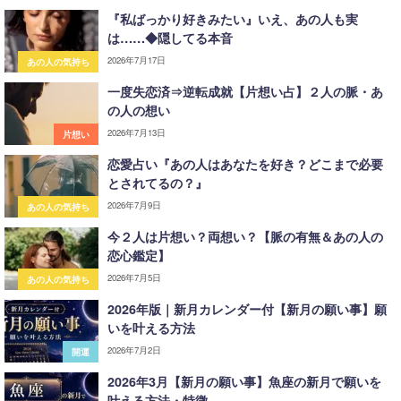
『私ばっかり好きみたい』いえ、あの人も実
は……◆隠してる本音
2026年7月17日
あの人の気持ち
一度失恋済⇒逆転成就【片想い占】２人の脈・あ
の人の想い
2026年7月13日
片想い
恋愛占い『あの人はあなたを好き？どこまで必要
とされてるの？』
2026年7月9日
あの人の気持ち
今２人は片想い？両想い？【脈の有無＆あの人の
恋心鑑定】
2026年7月5日
あの人の気持ち
2026年版｜新月カレンダー付【新月の願い事】願
いを叶える方法
2026年7月2日
開運
2026年3月【新月の願い事】魚座の新月で願いを
叶える方法・特徴