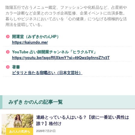
陰陽五行で占うメニュー鑑定、ファッションや化粧品など、占星術や
カラー診断など企業とのコラボ企画監修、企業イベントに出演多数。
暮らしやビジネスにおいて占いを「心の健康」につなげる積極的な活
用法を提唱している。
開運堂（みずきかのんHP）
https://kaiundo.me/
YouTube 占い師開業チャンネル「ヒラクルTV」
https://youtu.be/lsqoRfjXkmY?si=49Qwz3pfnroZ7v3T
著書
ビタリと当たる宿曜占い（日本文芸社）
みずき かのんの記事一覧
連絡とっている人はいる？【彼に一番近い異性は
誰？】格付け
2026年7月21日
あの人の気持ち