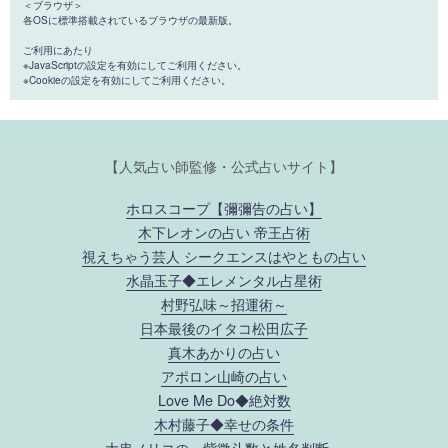
＜ブラウザ＞
各OSに標準搭載されているブラウザの最新版。
ご利用にあたり
※JavaScriptの設定を有効にしてご利用ください。
※Cookieの設定を有効にしてご利用ください。
【人気占い師監修・公式占いサイト】
ホロスコープ【彌彌告の占い】
木下レオンの占い 帝王占術
視えちゃう芸人 シークエンスはやともの占い
水晶玉子◆エレメンタル占星術
村野弘味～招運術～
日本最後のイタコ松田広子
真木あかりの占い
アポロン山崎の占い
Love Me Do◆絶対数
木村藤子◆幸せの条件
大串ノリコの～紫微斗数と姓名判断～