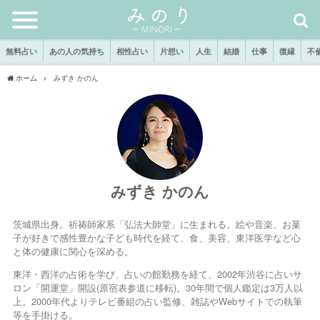
無料占い
あの人の気持ち
相性占い
片想い
人生
結婚
仕事
復縁
不
ホーム
みずき かのん
みずき かのん
茨城県出身。祈祷師家系「弘法大師堂」に生まれる。絵や音楽、お菓
子が好きで感性豊かな子ども時代を経て、食、美容、東洋医学など心
と体の健康に関心を深める。
東洋・西洋の占術を学び、占いの館勤務を経て、2002年渋谷に占いサ
ロン「開運堂」開設(原宿表参道に移転)。30年間で個人鑑定は3万人以
上。2000年代よりテレビ番組の占い監修、雑誌やWebサイトでの執筆
等を手掛ける。