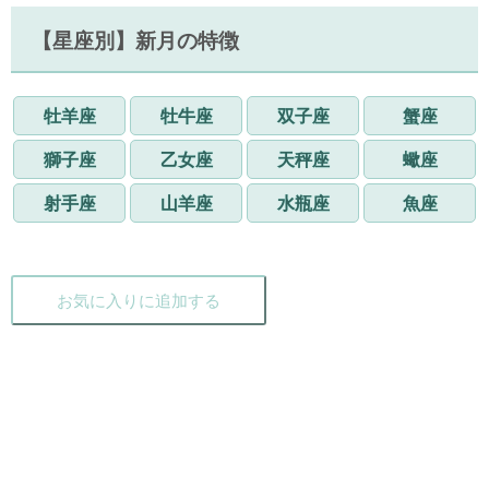
【星座別】新月の特徴
牡羊座
牡牛座
双子座
蟹座
獅子座
乙女座
天秤座
蠍座
射手座
山羊座
水瓶座
魚座
お気に入りに追加する