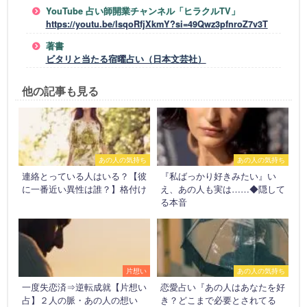
YouTube 占い師開業チャンネル「ヒラクルTV」
https://youtu.be/lsqoRfjXkmY?si=49Qwz3pfnroZ7v3T
著書
ビタリと当たる宿曜占い（日本文芸社）
他の記事も見る
あの人の気持ち
あの人の気持ち
連絡とっている人はいる？【彼
『私ばっかり好きみたい』い
に一番近い異性は誰？】格付け
え、あの人も実は……◆隠して
る本音
片想い
あの人の気持ち
一度失恋済⇒逆転成就【片想い
恋愛占い『あの人はあなたを好
占】２人の脈・あの人の想い
き？どこまで必要とされてる