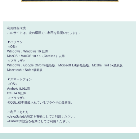
利用推奨環境
このサイトは、次の環境でご利用を推奨いたします。
▼パソコン
＜OS＞
Windows：Windows 10 以降
MacOS：MacOS 10.15（Catalina）以降
＜ブラウザ＞
Windows：Google Chrome最新版、Microsoft Edge最新版、Mozilla FireFox最新版
Macintosh：Safari最新版
▼スマートフォン
＜OS＞
Android 8.0以降
iOS 14.0以降
＜ブラウザ＞
各OSに標準搭載されているブラウザの最新版。
ご利用にあたり
※JavaScriptの設定を有効にしてご利用ください。
※Cookieの設定を有効にしてご利用ください。