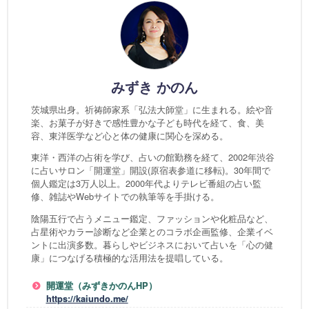
みずき かのん
茨城県出身。祈祷師家系「弘法大師堂」に生まれる。絵や音
楽、お菓子が好きで感性豊かな子ども時代を経て、食、美
容、東洋医学など心と体の健康に関心を深める。
東洋・西洋の占術を学び、占いの館勤務を経て、2002年渋谷
に占いサロン「開運堂」開設(原宿表参道に移転)。30年間で
個人鑑定は3万人以上。2000年代よりテレビ番組の占い監
修、雑誌やWebサイトでの執筆等を手掛ける。
陰陽五行で占うメニュー鑑定、ファッションや化粧品など、
占星術やカラー診断など企業とのコラボ企画監修、企業イベ
ントに出演多数。暮らしやビジネスにおいて占いを「心の健
康」につなげる積極的な活用法を提唱している。
開運堂（みずきかのんHP）
https://kaiundo.me/