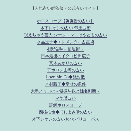
【人気占い師監修・公式占いサイト】
ホロスコープ【彌彌告の占い】
木下レオンの占い 帝王占術
視えちゃう芸人 シークエンスはやともの占い
水晶玉子◆エレメンタル占星術
村野弘味～招運術～
日本最後のイタコ松田広子
真木あかりの占い
アポロン山崎の占い
Love Me Do◆絶対数
木村藤子◆幸せの条件
大串ノリコの～紫微斗数と姓名判断～
マヤ暦占い
詳解ホロスコープ
四柱推命◆ほしよみ堂の占い
木下レオンの占い for dバリューパス