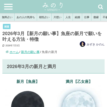
無料占い
あの人の気持ち
相性占い
片想い
人生
結婚
仕事
復縁
不
開運
2026年3月【新月の願い事】魚座の新月で願いを
叶える方法・特徴
みずき かのん
2026年7月3日
ホーム
新月の願い事
魚座の新月
2026年3月の新月と満月
新月【魚座】
満月【乙女座】