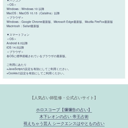
▼パソコン
＜OS＞
Windows：Windows 10 以降
MacOS：MacOS 10.15（Catalina）以降
＜ブラウザ＞
Windows：Google Chrome最新版、Microsoft Edge最新版、Mozilla FireFox最新版
Macintosh：Safari最新版
▼スマートフォン
＜OS＞
Android 8.0以降
iOS 14.0以降
＜ブラウザ＞
各OSに標準搭載されているブラウザの最新版。
ご利用にあたり
※JavaScriptの設定を有効にしてご利用ください。
※Cookieの設定を有効にしてご利用ください。
【人気占い師監修・公式占いサイト】
ホロスコープ【彌彌告の占い】
木下レオンの占い 帝王占術
視えちゃう芸人 シークエンスはやともの占い