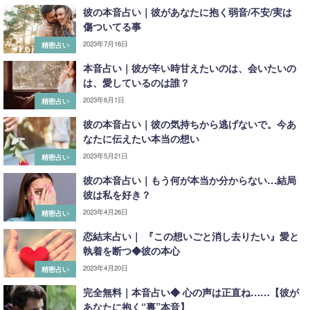
彼の本音占い｜彼があなたに抱く弱音/不安/実は
傷ついてる事
2023年7月16日
精密占い
本音占い｜彼が辛い時甘えたいのは、会いたいの
は、愛しているのは誰？
2023年6月1日
精密占い
彼の本音占い｜彼の気持ちから逃げないで。今あ
なたに伝えたい本当の想い
2023年5月21日
精密占い
彼の本音占い｜もう何が本当か分からない…結局
彼は私を好き？
2023年4月26日
精密占い
恋結末占い｜ 『この想いごと消し去りたい』愛と
執着を断つ◆彼の本心
2023年4月20日
精密占い
完全無料｜本音占い◆ 心の声は正直ね……【彼が
あなたに抱く“裏”本音】