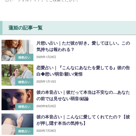
蓮姫の記事一覧
片想い占い｜ただ彼が好き。愛してほしい。この
気持ちは報われる？
2025年1月24日
精密占い
恋愛占い｜『こんなにあなたを愛してる』彼の告
白◆想い/弱音/願い/覚悟
2025年1月10日
精密占い
彼の本音占い｜彼だって本当は不安なの…あなた
の前では見せない弱音/結論
2023年8月23日
精密占い
彼の本音占い｜こんなに愛してくれてたの？【彼
が押し隠す本当の気持ち】
2023年7月26日
精密占い