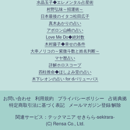
水晶玉子◆エレメンタル占星術
村野弘味～招運術～
日本最後のイタコ松田広子
真木あかりの占い
アポロン山崎の占い
Love Me Do◆絶対数
木村藤子◆幸せの条件
大串ノリコの～紫微斗数と姓名判断～
マヤ暦占い
詳解ホロスコープ
四柱推命◆ほしよみ堂の占い
木下レオンの占い for dバリューパス
お問い合わせ
利用規約
プライバシーポリシー
占術典拠
特定商取引法に基づく表記
メールマガジン登録/解除
関連サービス：テックマニア
せきらら-sekirara-
(C) Rensa Co., Ltd.