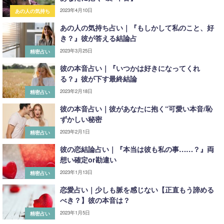
2023年4月10日
あの人の気持ち
あの人の気持ち占い｜『もしかして私のこと、好
き？』彼が答える結論占
2023年3月25日
精密占い
彼の本音占い｜『いつかは好きになってくれ
る？』彼が下す最終結論
2023年2月18日
精密占い
彼の本音占い｜彼があなたに抱く“可愛い本音/恥
ずかしい秘密
2023年2月1日
精密占い
彼の恋結論占い｜『本当は彼も私の事……？』両
想い確定or勘違い
2023年1月13日
精密占い
恋愛占い｜少しも脈を感じない【正直もう諦める
べき？】彼の本音は？
2023年1月5日
精密占い