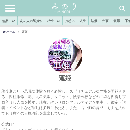
無料占い
あの人の気持ち
相性占い
片想い
人生
結婚
仕事
復縁
不
ホーム
蓮姫
蓮姫
幼少期より不思議な体験を数々経験し、スピリチュアルな才能を開花させ
る。四柱推命、易、九星気学、タロット、陰陽五行などの占術を習得しプ
ロ入りし人気を博す。現在、占いサロンフォルディアを主宰し、鑑定・講
義・イベントなど活動は多岐にわたる。また、占い師の育成にも力を入れ
ており数々の人気占師を輩出している。
公式HP
『占い フォルディア』でご検索ください。