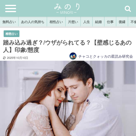
無料占い
あの人の気持ち
相性占い
片想い
人生
結婚
仕事
復縁
不
精密占い
踏み込み過ぎ？/ウザがられてる？【壁感じるあの
人】印象/態度
チャコとクォッカの星読み研究会
2025年10月10日