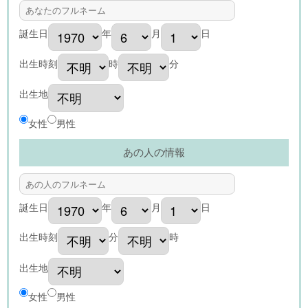
誕生日
年
月
日
出生時刻
時
分
出生地
女性
男性
あの人の情報
誕生日
年
月
日
出生時刻
分
時
出生地
女性
男性