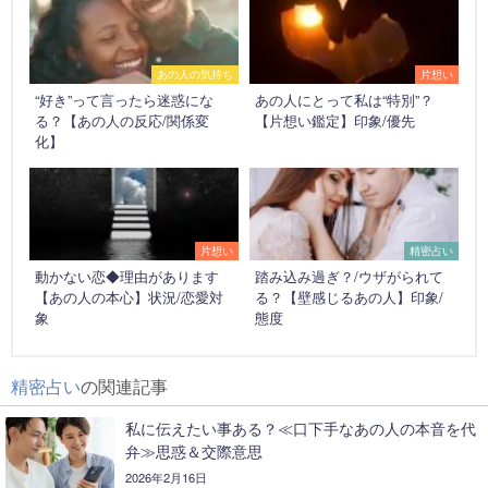
あの人の気持ち
片想い
“好き”って言ったら迷惑にな
あの人にとって私は“特別”？
る？【あの人の反応/関係変
【片想い鑑定】印象/優先
化】
片想い
精密占い
動かない恋◆理由があります
踏み込み過ぎ？/ウザがられて
【あの人の本心】状況/恋愛対
る？【壁感じるあの人】印象/
象
態度
精密占い
の関連記事
私に伝えたい事ある？≪口下手なあの人の本音を代
弁≫思惑＆交際意思
2026年2月16日