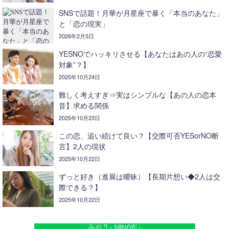
SNSで話題！月華が月星座で暴く「本当のあなた」
と「恋の現実」
2026年2月5日
YESNOでハッキリさせる【あなたはあの人の“恋愛
対象”？】
2025年10月24日
難しく考えすぎ⇒実はシンプルな【あの人の恋本
音】求める関係
2025年10月23日
この恋、追い続けて良い？【交際可否YESorNO断
言】2人の現状
2025年10月22日
ずっと好き（進展は曖昧）【長期片想い◆2人は交
際できる？】
2025年10月22日