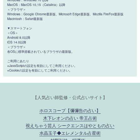
MacOS：MacOS 10.15（Catalina）以降
＜ブラウザ＞
Windows：Google Chrome最新版、Microsoft Edge最新版、Mozilla FireFox最新版
Macintosh：Safari最新版
▼スマートフォン
＜OS＞
Android 8.0以降
iOS 14.0以降
＜ブラウザ＞
各OSに標準搭載されているブラウザの最新版。
ご利用にあたり
※JavaScriptの設定を有効にしてご利用ください。
※Cookieの設定を有効にしてご利用ください。
【人気占い師監修・公式占いサイト】
ホロスコープ【彌彌告の占い】
木下レオンの占い 帝王占術
視えちゃう芸人 シークエンスはやともの占い
水晶玉子◆エレメンタル占星術