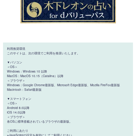
利用推奨環境
このサイトは、次の環境でご利用を推奨いたします。
▼パソコン
＜OS＞
Windows：Windows 10 以降
MacOS：MacOS 10.15（Catalina）以降
＜ブラウザ＞
Windows：Google Chrome最新版、Microsoft Edge最新版、Mozilla FireFox最新版
Macintosh：Safari最新版
▼スマートフォン
＜OS＞
Android 8.0以降
iOS 14.0以降
＜ブラウザ＞
各OSに標準搭載されているブラウザの最新版。
ご利用にあたり
※JavaScriptの設定を有効にしてご利用ください。