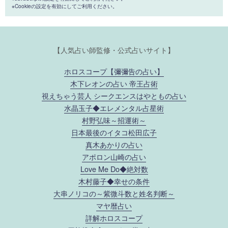
※Cookieの設定を有効にしてご利用ください。
【人気占い師監修・公式占いサイト】
ホロスコープ【彌彌告の占い】
木下レオンの占い 帝王占術
視えちゃう芸人 シークエンスはやともの占い
水晶玉子◆エレメンタル占星術
村野弘味～招運術～
日本最後のイタコ松田広子
真木あかりの占い
アポロン山崎の占い
Love Me Do◆絶対数
木村藤子◆幸せの条件
大串ノリコの～紫微斗数と姓名判断～
マヤ暦占い
詳解ホロスコープ