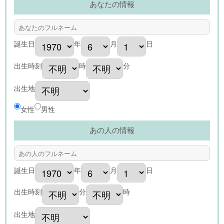
あなたの情報
誕生日
年
月
日
出生時刻
時
分
出生地
女性
男性
あの人の情報
誕生日
年
月
日
出生時刻
分
時
出生地