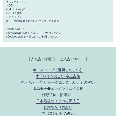
▼スマートフォン
＜OS＞
Android 8.0以降
iOS 14.0以降
＜ブラウザ＞
各OSに標準搭載されているブラウザの最新版。
ご利用にあたり
※JavaScriptの設定を有効にしてご利用ください。
※Cookieの設定を有効にしてご利用ください。
【人気占い師監修・公式占いサイト】
ホロスコープ【彌彌告の占い】
木下レオンの占い 帝王占術
視えちゃう芸人 シークエンスはやともの占い
水晶玉子◆エレメンタル占星術
村野弘味～招運術～
日本最後のイタコ松田広子
真木あかりの占い
アポロン山崎の占い