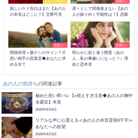
あの人の気持ち
恋愛占い
親しいケド告白はまだ【あの人
遅々として関係進まない【あの
の本音はどこに？】交際可否
人が振り向く可能性は？】恋脈
恋愛占い
恋愛占い
関係停滞＝脈ナシのサイン？片
明らかに前と違う態度（あの
想い相手の恋真意◆あなたに求
人…私の事嫌いになった？）理
める全て
由と恋本音
あの人の気持ち
の関連記事
秘めた想い即バレ【※視えすぎ注意◆あの人の胸中
全露呈】本音
2026年8月6日
リアルな声に心震える≪あの人の本音霊視6千字≫
あなたへの欲望
2026年8月5日