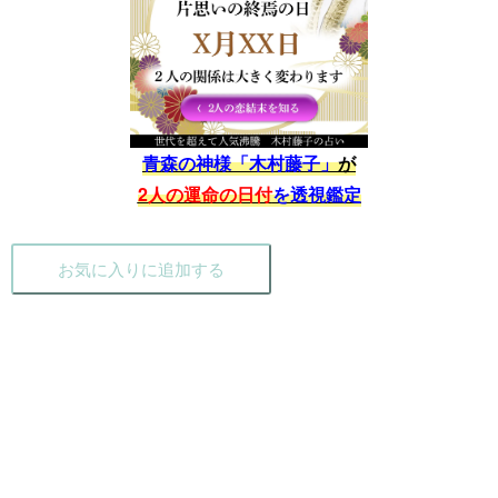
青森の神様「木村藤子」
が
2人の運命の日付
を透視鑑定
お気に入りに追加する