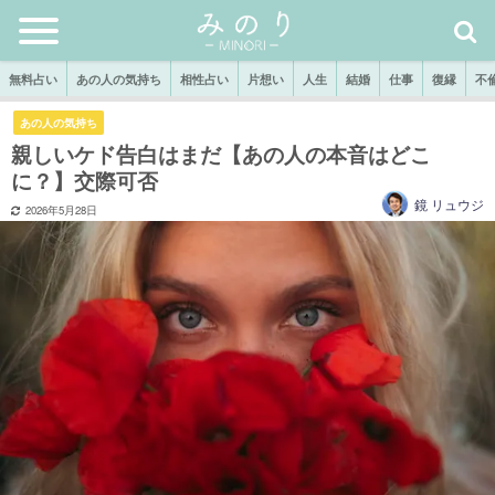
無料占い
あの人の気持ち
相性占い
片想い
人生
結婚
仕事
復縁
不
あの人の気持ち
親しいケド告白はまだ【あの人の本音はどこ
に？】交際可否
鏡 リュウジ
2026年5月28日