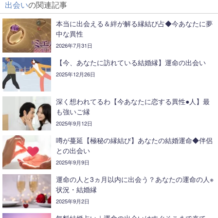
出会い
の関連記事
本当に出会える＆絆が解る縁結び占◆今あなたに夢
中な異性
2026年7月31日
【今、あなたに訪れている結婚縁】運命の出会い
2025年12月26日
深く想われてるわ【今あなたに恋する異性●人】最
も強いご縁
2025年9月12日
噂が蔓延【極秘の縁結び】あなたの結婚運命◆伴侶
との出会い
2025年9月9日
運命の人と3ヵ月以内に出会う？あなたの運命の人※
状況・結婚縁
2025年9月2日