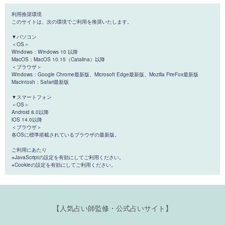
利用推奨環境
このサイトは、次の環境でご利用を推奨いたします。
▼パソコン
＜OS＞
Windows：Windows 10 以降
MacOS：MacOS 10.15（Catalina）以降
＜ブラウザ＞
Windows：Google Chrome最新版、Microsoft Edge最新版、Mozilla FireFox最新版
Macintosh：Safari最新版
▼スマートフォン
＜OS＞
Android 8.0以降
iOS 14.0以降
＜ブラウザ＞
各OSに標準搭載されているブラウザの最新版。
ご利用にあたり
※JavaScriptの設定を有効にしてご利用ください。
※Cookieの設定を有効にしてご利用ください。
【人気占い師監修・公式占いサイト】