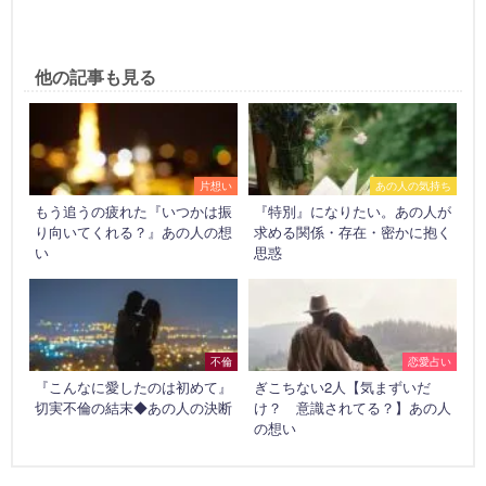
他の記事も見る
片想い
あの人の気持ち
もう追うの疲れた『いつかは振
『特別』になりたい。あの人が
り向いてくれる？』あの人の想
求める関係・存在・密かに抱く
い
思惑
不倫
恋愛占い
『こんなに愛したのは初めて』
ぎこちない2人【気まずいだ
切実不倫の結末◆あの人の決断
け？ 意識されてる？】あの人
の想い