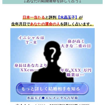
↓あなたの結婚運命を詳しく占う↓
日本一当たる
と評判
【水晶玉子】
が
生年月日で
あなたの運命の人
を詳しく占います。