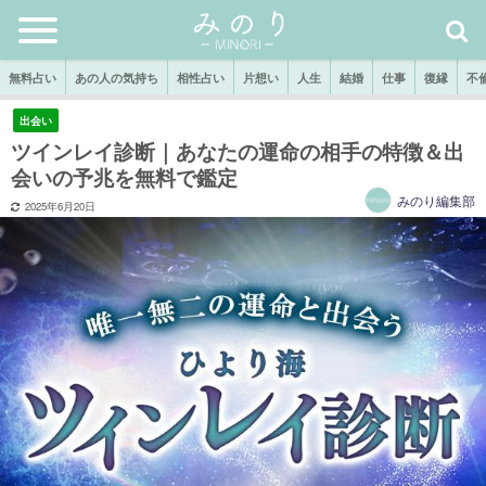
無料占い
あの人の気持ち
相性占い
片想い
人生
結婚
仕事
復縁
不
出会い
ツインレイ診断｜あなたの運命の相手の特徴＆出
会いの予兆を無料で鑑定
みのり編集部
2025年6月20日