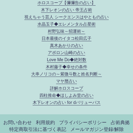
ホロスコープ【彌彌告の占い】
木下レオンの占い 帝王占術
視えちゃう芸人 シークエンスはやともの占い
水晶玉子◆エレメンタル占星術
村野弘味～招運術～
日本最後のイタコ松田広子
真木あかりの占い
アポロン山崎の占い
Love Me Do◆絶対数
木村藤子◆幸せの条件
大串ノリコの～紫微斗数と姓名判断～
マヤ暦占い
詳解ホロスコープ
四柱推命◆ほしよみ堂の占い
木下レオンの占い for dバリューパス
お問い合わせ
利用規約
プライバシーポリシー
占術典拠
特定商取引法に基づく表記
メールマガジン登録/解除