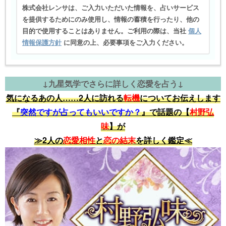
株式会社レンサは、ご入力いただいた情報を、占いサービス
を提供するためにのみ使用し、情報の蓄積を行ったり、他の
目的で使用することはありません。ご利用の際は、当社
個人
情報保護方針
に同意の上、必要事項をご入力ください。
↓九星気学でさらに詳しく恋愛を占う↓
気になるあの人……2人に訪れる
転機
についてお伝えします
『
突然ですが占ってもいいですか？
』で話題の【
村野弘
味
】が
≫2人の
恋愛相性
と
恋の結末
を詳しく鑑定≪