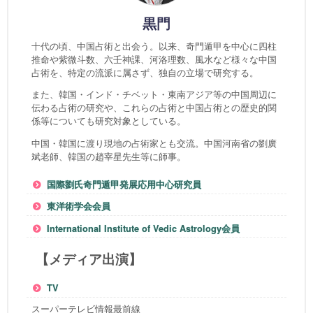
黒門
十代の頃、中国占術と出会う。以来、奇門遁甲を中心に四柱
推命や紫微斗数、六壬神課、河洛理数、風水など様々な中国
占術を、特定の流派に属さず、独自の立場で研究する。
また、韓国・インド・チベット・東南アジア等の中国周辺に
伝わる占術の研究や、これらの占術と中国占術との歴史的関
係等についても研究対象としている。
中国・韓国に渡り現地の占術家とも交流。中国河南省の劉廣
斌老師、韓国の趙宰星先生等に師事。
国際劉氏奇門遁甲発展応用中心研究員
東洋術学会会員
International Institute of Vedic Astrology会員
【メディア出演】
TV
スーパーテレビ情報最前線