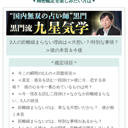
▼精密鑑定を楽しみたい方は▼
2人の距離縮まらない理由は≪片想い？/特別な事情？
≫彼の本音＆今後
＊鑑定項目＊
今この瞬間の2人の≪四盤状況≫
≪直近・過去を読む一段掛け≫彼に今、恋する余
裕？ 彼の心を今一番占めているものは何？
≪今・現在を読む二段掛け≫なかなか距離縮まらな
い、2人の状況
距離縮まらないのは、単なる片想いだから？ 彼が抱
く本音
距離縮まらないのは、特別な事情があるから？
もしかして彼は、今の関係・距離感で満足している？