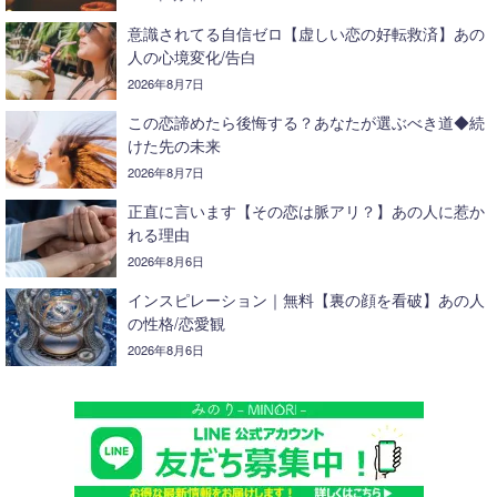
意識されてる自信ゼロ【虚しい恋の好転救済】あの
人の心境変化/告白
2026年8月7日
この恋諦めたら後悔する？あなたが選ぶべき道◆続
けた先の未来
2026年8月7日
正直に言います【その恋は脈アリ？】あの人に惹か
れる理由
2026年8月6日
インスピレーション｜無料【裏の顔を看破】あの人
の性格/恋愛観
2026年8月6日