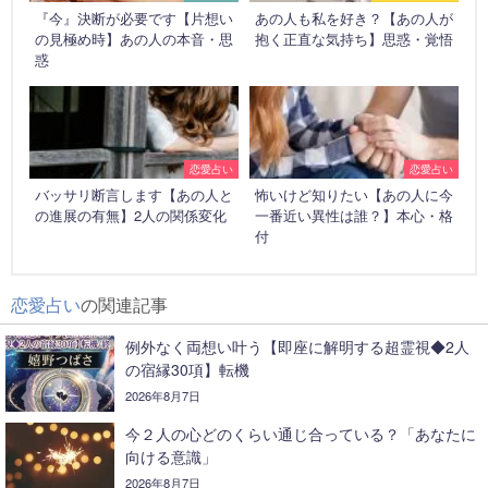
『今』決断が必要です【片想い
あの人も私を好き？【あの人が
の見極め時】あの人の本音・思
抱く正直な気持ち】思惑・覚悟
惑
恋愛占い
恋愛占い
バッサリ断言します【あの人と
怖いけど知りたい【あの人に今
の進展の有無】2人の関係変化
一番近い異性は誰？】本心・格
付
恋愛占い
の関連記事
例外なく両想い叶う【即座に解明する超霊視◆2人
の宿縁30項】転機
2026年8月7日
今２人の心どのくらい通じ合っている？「あなたに
向ける意識」
2026年8月7日