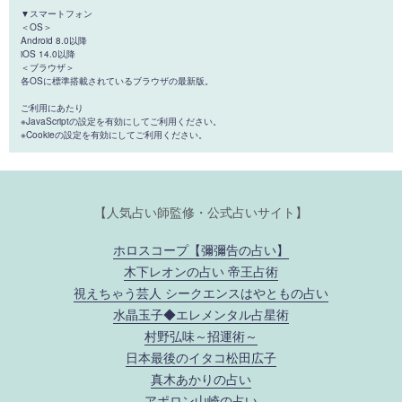
▼スマートフォン
＜OS＞
Android 8.0以降
iOS 14.0以降
＜ブラウザ＞
各OSに標準搭載されているブラウザの最新版。
ご利用にあたり
※JavaScriptの設定を有効にしてご利用ください。
※Cookieの設定を有効にしてご利用ください。
【人気占い師監修・公式占いサイト】
ホロスコープ【彌彌告の占い】
木下レオンの占い 帝王占術
視えちゃう芸人 シークエンスはやともの占い
水晶玉子◆エレメンタル占星術
村野弘味～招運術～
日本最後のイタコ松田広子
真木あかりの占い
アポロン山崎の占い