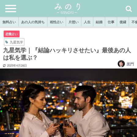
無料占い
あの人の気持ち
相性占い
片想い
人生
結婚
仕事
復縁
不
恋愛占い
九星気学
九星気学｜『結論ハッキリさせたい』最後あの人
は私を選ぶ？
黒門
2025年4月28日