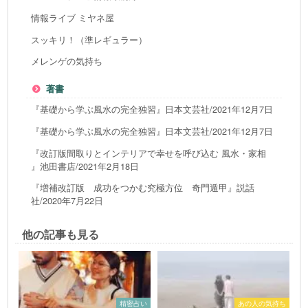
情報ライブ ミヤネ屋
スッキリ！（準レギュラー）
メレンゲの気持ち
著書
『基礎から学ぶ風水の完全独習』日本文芸社/2021年12月7日
『基礎から学ぶ風水の完全独習』日本文芸社/2021年12月7日
『改訂版間取りとインテリアで幸せを呼び込む 風水・家相
』池田書店/2021年2月18日
『増補改訂版 成功をつかむ究極方位 奇門遁甲』説話
社/2020年7月22日
他の記事も見る
精密占い
あの人の気持ち