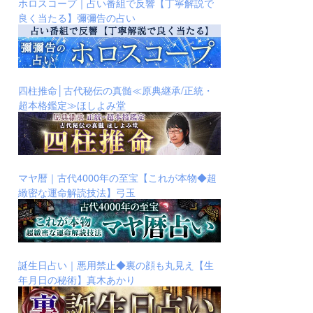
ホロスコープ｜占い番組で反響【丁寧解説で
良く当たる】彌彌告の占い
四柱推命│古代秘伝の真髄≪原典継承/正統・
超本格鑑定≫ほしよみ堂
マヤ暦｜古代4000年の至宝【これが本物◆超
緻密な運命解読技法】弓玉
誕生日占い｜悪用禁止◆裏の顔も丸見え【生
年月日の秘術】真木あかり