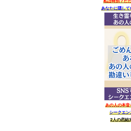
私は特別？た
あなたに隠して
あの人の本音
シークエン
2人の恋結