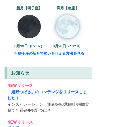
新月【獅子座】
満月【魚座】
8月13日（02:37）
8月28日（13:19）
⇒ 獅子座の新月で願いを叶える方法を見る
お知らせ
NEWリリース
「嬉野つばさ」のコンテンツをリリースしま
した！
インスピレーション｜運命好転/悲願叶/瞬間霊
察で全看破◆嬉野つばさ
NEWリリース