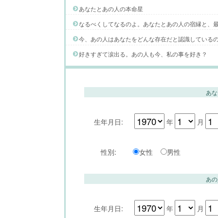
あなたとあの人の本命星
なるべくしてなるのよ。あなたとあの人の宿縁と、
今、あの人はあなたをどんな存在だと認識している
好きすぎて涙出る。あの人も今、私の事を好き？
あな
生年月日:
年
月
性別:
女性
男性
あの
生年月日:
年
月