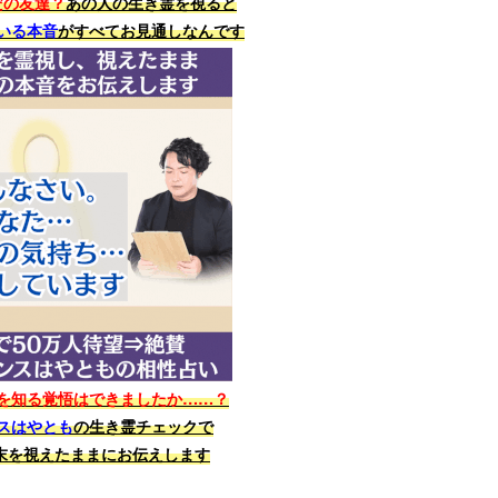
だの友達？
あの人の生き霊を視ると
いる本音
がすべてお見通しなんです
を知る覚悟はできましたか……？
スはやとも
の生き霊チェックで
末を視えたままにお伝えします