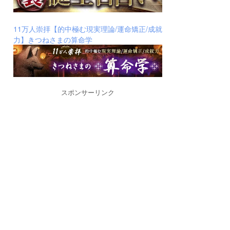
11万人崇拝【的中極む現実理論/運命矯正/成就
力】きつねさまの算命学
スポンサーリンク