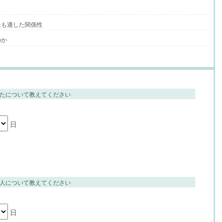
最も適した関係性
のか
たについて教えてください
日
人について教えてください
日