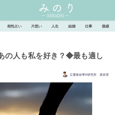
相性占い
片想い
人生
結婚
仕事
復縁
あの人も私を好き？◆最も適し
立運推命學®研究所 菜奈実