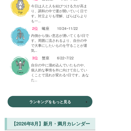
今日は人と人を結びつける力が高ま
り、調和の中で運が開いていく日で
す。対立よりも理解、ばらばらより
も一...
2位
蠍座
10/24~11/22
内側から強い意志が湧いてくる1日で
す。周囲に流されるより、自分の中
で大事にしたいものを守ることが運
気...
3位
蟹座
6/22~7/22
自分の中に溜め込んでいたものや、
個人的な事情を外に向けて出してい
くことで流れが変わる1日です。あな
た...
ランキングをもっと見る
【2026年8月】新月・満月カレンダー