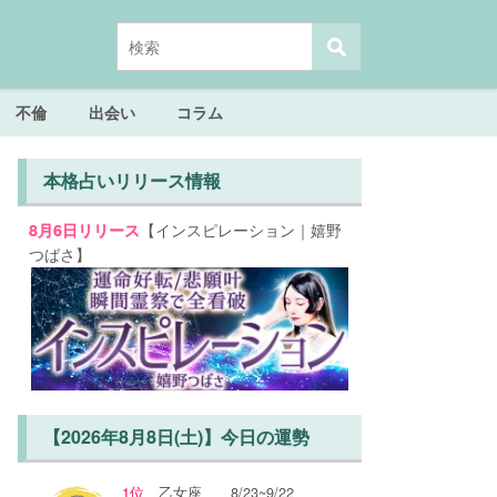
不倫
出会い
コラム
本格占いリリース情報
【インスピレーション｜嬉野
8月6日リリース
つばさ】
【2026年8月8日(土)】今日の運勢
1位
乙女座
8/23~9/22