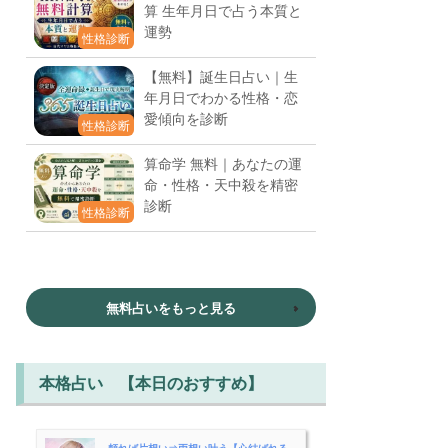
算 生年月日で占う本質と
運勢
性格診断
【無料】誕生日占い｜生
年月日でわかる性格・恋
愛傾向を診断
性格診断
算命学 無料｜あなたの運
命・性格・天中殺を精密
診断
性格診断
無料占いをもっと見る
本格占い 【本日のおすすめ】
頼れば片想い⇒両想い叶う【心結ばれる