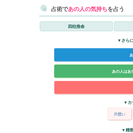
占術で
あの人の気持ち
を占う
四柱推命
▼さら
あの人はあ
▼カ
片想い
▼精