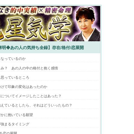
明◆あの人の気持ち全録】存在/格付/恋展開
になっているのか
しみ？ あの人の中の格付と抱く感情
に思っているところ
かけて印象の変化はあったのか
際についてイメージしたことはあった？
抱えているとしたら、それはどういったもの？
密かに抱いている願望
が強まるタイミング
る恋の展開