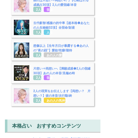
成就占30項】2人の愛宿縁/本音
2人用
宿縁
古代叡智/感服の的中率【超本格◆あなた
の人生秘録32項】全宿命/財産
1人用
人生
想像以上【生年月日が暴露する◆あの人
の“夜の顔”】愛欲/性癖/期待
2人用
あの人の愛欲
片想い⇒両想いへ【満願成就◆2人の宿縁
30項】あの人の本音/見極め時
2人用
宿縁
2人の現実をお伝えします【両想い？ 片
想い？】彼の本音/次行動/終
2人用
あの人の気持ち
本格占い おすすめコンテンツ