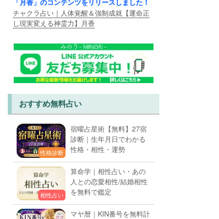
「月香」のコンテンツをリリースしました！
チャクラ占い｜人体覚醒＆強制成就【運命正
し現実変える神霊力】月香
おすすめ無料占い
宿曜占星術【無料】27宿
診断｜生年月日でわかる
性格・相性・運勢
性格診断
算命学｜相性占い・あの
人との恋愛相性/結婚相性
を無料で鑑定
相性占い
マヤ暦｜KIN番号を無料計