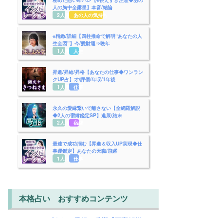
人の胸中全露呈】本音/結論
2人用
あの人の気持ち
※精緻/詳細【四柱推命で解明“あなたの人
生全図”】今/愛財運⇒晩年
1人用
人生
昇進/昇給/昇格【あなたの仕事◆ワンラン
クUP占】才/評価/年収/1年後
1人用
仕事
永久の愛縁繋いで離さない【全網羅解説
◆2人の宿縁鑑定SP】進展/結末
2人用
宿縁
最速で成功掴む【昇進＆収入UP実現◆仕
事運鑑定】あなたの天職/飛躍
1人用
仕事
本格占い おすすめコンテンツ