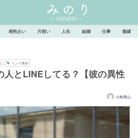
相性占い
片想い
人生
結婚
仕事
復縁
,
山
インド推命
人とLINEしてる？【彼の異性
小林庚山