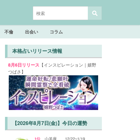
不倫
出会い
コラム
本格占いリリース情報
【インスピレーション｜嬉野
8月6日リリース
つばさ】
【2026年8月7日(金)】今日の運勢
1位
山羊座
12/22~1/19