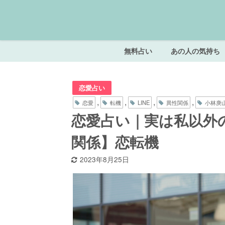
無料占い
あの人の気持ち
恋愛占い
,
,
,
,
恋愛
転機
LINE
異性関係
小林庚
恋愛占い｜実は私以外の
関係】恋転機
2023年8月25日