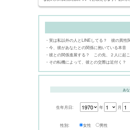
・実は私以外の人とLINEしてる？ 彼の異性
・今、彼があなたとの関係に抱いている本音
・彼との関係進展する？ この先、２人に起
・その転機によって、彼との交際は近付く？
あな
生年月日:
年
月
性別:
女性
男性