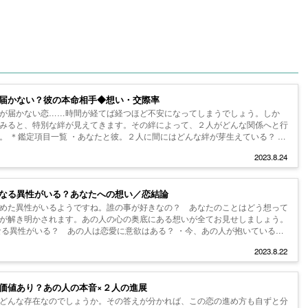
届かない？彼の本命相手◆想い・交際率
が届かない恋……時間が経てば経つほど不安になってしまうでしょう。しか
みると、特別な絆が見えてきます。その絆によって、２人がどんな関係へと行
。 ＊鑑定項目一覧 ・あなたと彼。２人に間にはどんな絆が芽生えている？ ・
2023.8.24
なる異性がいる？あなたへの想い／恋結論
めた異性がいるようですね。誰の事が好きなの？ あなたのことはどう想って
が解き明かされます。あの人の心の奥底にある想いが全てお見せしましょう。
なる異性がいる？ あの人は恋愛に意欲はある？ ・今、あの人が抱いているあ
2023.8.22
価値あり？あの人の本音×２人の進展
どんな存在なのでしょうか。その答えが分かれば、この恋の進め方も自ずと分