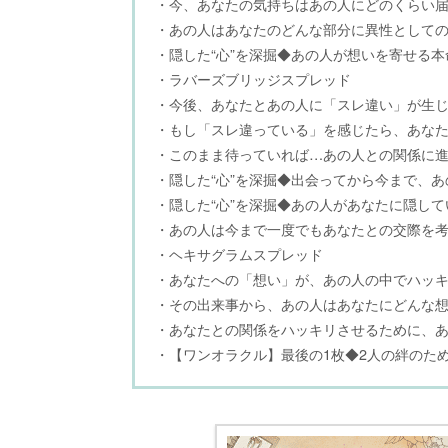
・今、あなたの気持ちはあの人にどのくらい
・あの人はあなたのどんな部分に異性として
・隠した“心”を深掘◆あの人が想いを寄せる本
・ラバーズブリッジスプレッド
・今後、あなたとあの人に「スレ違い」が生
・もし「スレ違っている」を感じたら、あな
・このまま待っていれば…あの人との関係に
・隠した“心”を深掘◆出会ってから今まで、
・隠した“心”を深掘◆あの人があなたに隠して
・あの人は今まで一度でもあなたとの交際を
・ヘキサグラムスプレッド
・あなたへの「想い」が、あの人の中でハッ
・その出来事から、あの人はあなたにどんな
・あなたとの関係をハッキリさせるために、
・【ワンオラクル】最後の1枚◆2人の絆のた