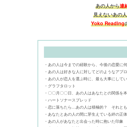
あの人から
連
見えないあの人
Yoko Reading
・あの人は今までの経験から、今後の恋愛に
・あの人は好きな人に対してどのようなアプ
・あの人が恋人を選ぶ時に、最も大事にして
・グラフタロット
・〇〇月〇〇日、あの人はあなたとの関係を
・ハートソナースプレッド
・恋に落ちたら…あの人は積極的？ それと
・あなたとあの人の間に芽生えている絆の正
・あの人があなたと出会った時に抱いた印象