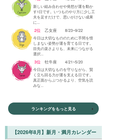
新しい組み合わせや発想が運を動か
す1日です。いつものやり方に少し工
夫を足すだけで、思いがけない成果
に...
2位
乙女座
8/23~9/22
今日は大切なもののために手間を惜
しまない姿勢が運を育てる日です。
目先の楽さよりも、未来につながる
選択...
3位
牡牛座
4/21~5/20
今日は大切なものを守りながら、賢
く立ち回る力が運を支える日です。
真正面からぶつかるより、空気を読
みな...
ランキングをもっと見る
【2026年8月】新月・満月カレンダー