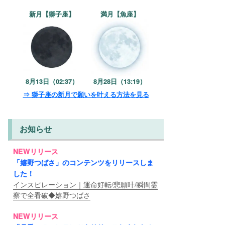
新月【獅子座】
満月【魚座】
8月13日（02:37）
8月28日（13:19）
⇒ 獅子座の新月で願いを叶える方法を見る
お知らせ
NEWリリース
「嬉野つばさ」のコンテンツをリリースしま
した！
インスピレーション｜運命好転/悲願叶/瞬間霊
察で全看破◆嬉野つばさ
NEWリリース