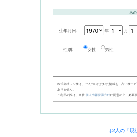
あの
生年月日:
年
月
性別:
女性
男性
株式会社レンサは、ご入力いただいた情報を、占いサービ
ありません。
ご利用の際は、当社
個人情報保護方針
に同意の上、必要
↓2人の「現