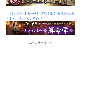
11万人崇拝【的中極む現実理論/運命矯正/成就
力】きつねさまの算命学
スポンサーリンク