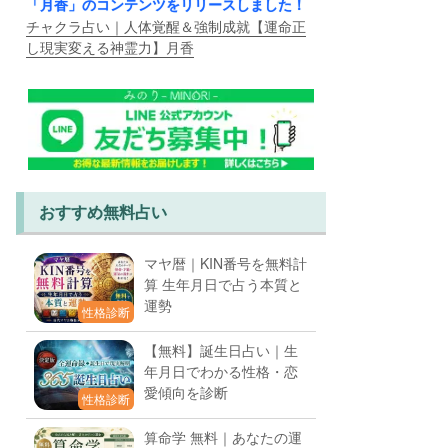
「月香」のコンテンツをリリースしました！
チャクラ占い｜人体覚醒＆強制成就【運命正
し現実変える神霊力】月香
おすすめ無料占い
マヤ暦｜KIN番号を無料計
算 生年月日で占う本質と
運勢
性格診断
【無料】誕生日占い｜生
年月日でわかる性格・恋
愛傾向を診断
性格診断
算命学 無料｜あなたの運