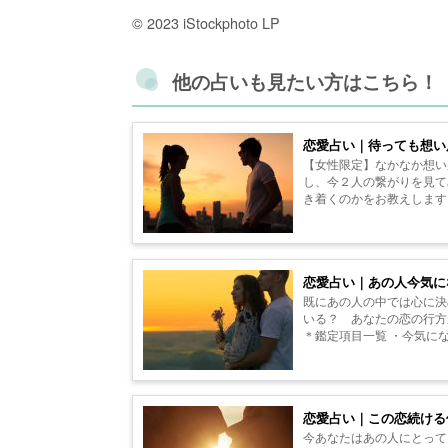
© 2023 iStockphoto LP
他の占いも見たい方はこちら！
恋愛占い｜待っても想い
【女性限定】なかなか想い
し、今２人の繋がりを見て
き着くのかをお教えします
これだけは注意し...
恋愛占い｜あの人今気に
既にあの人の中では心に決
いる？ あなたの恋の行方
＊鑑定項目一覧 ・今気に
なたへの想い ...
恋愛占い｜この恋続ける
今あなたはあの人にとって