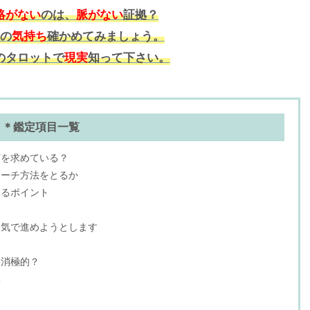
絡がない
のは、
脈がない
証拠？
の
気持ち
確かめてみましょう。
のタロットで
現実
知って下さい。
＊鑑定項目一覧
何を求めている？
ローチ方法をとるか
いるポイント
本気で進めようとします
も消極的？
体