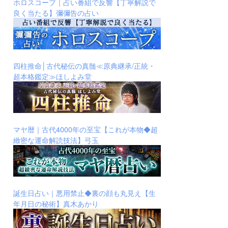
ホロスコープ｜占い番組で反響【丁寧解説で
良く当たる】彌彌告の占い
四柱推命│古代秘伝の真髄≪原典継承/正統・
超本格鑑定≫ほしよみ堂
マヤ暦｜古代4000年の至宝【これが本物◆超
緻密な運命解読技法】弓玉
誕生日占い｜悪用禁止◆裏の顔も丸見え【生
年月日の秘術】真木あかり