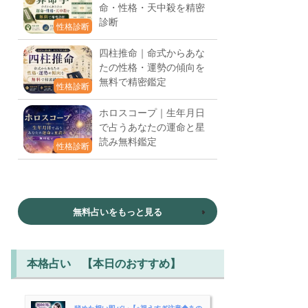
命・性格・天中殺を精密
診断
性格診断
四柱推命｜命式からあな
たの性格・運勢の傾向を
無料で精密鑑定
性格診断
ホロスコープ｜生年月日
で占うあなたの運命と星
読み無料鑑定
性格診断
無料占いをもっと見る
本格占い 【本日のおすすめ】
秘めた想い即バレ【※視えすぎ注意◆あの