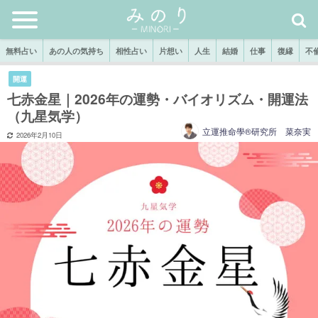
無料占い
あの人の気持ち
相性占い
片想い
人生
結婚
仕事
復縁
不
開運
七赤金星｜2026年の運勢・バイオリズム・開運法
（九星気学）
立運推命學®研究所 菜奈実
2026年2月10日