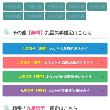
一白水星
二黒土星
三碧木星
四緑木星
五黄土星
六白金星
七赤金星
八白土星
九紫火星
その他
【無料】
九星気学鑑定はこちら
九星気学【無料】
あなたの運勢/性格を占う
九星気学【無料】
あの人との恋愛/結婚相性を占う
九星気学【無料】
あなたの結婚運/出会いを占う
九星気学【無料】
あなたの仕事運/才能を占う
精密「
九星気学
」鑑定はこちら