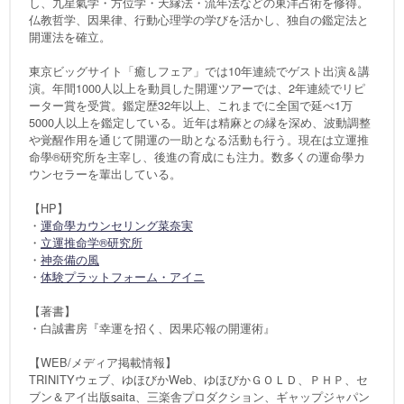
し、九星氣学・方位学・天縁法・流年法などの東洋占術を修得。
仏教哲学、因果律、行動心理学の学びを活かし、独自の鑑定法と
開運法を確立。
東京ビッグサイト「癒しフェア」では10年連続でゲスト出演＆講
演。年間1000人以上を動員した開運ツアーでは、2年連続でリピ
ーター賞を受賞。鑑定歴32年以上、これまでに全国で延べ1万
5000人以上を鑑定している。近年は精麻との縁を深め、波動調整
や覚醒作用を通じて開運の一助となる活動も行う。現在は立運推
命學®研究所を主宰し、後進の育成にも注力。数多くの運命學カ
ウンセラーを輩出している。
【HP】
・
運命學カウンセリング菜奈実
・
立運推命学®研究所
・
神奈備の風
・
体験プラットフォーム・アイニ
【著書】
・白誠書房『幸運を招く、因果応報の開運術』
【WEB/メディア掲載情報】
TRINITYウェブ、ゆほびかWeb、ゆほびかＧＯＬＤ、ＰＨＰ、セ
ブン＆アイ出版saita、三楽舎プロダクション、ギャップジャパン