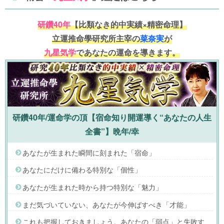
研鑽40年
【比類なき的中実績×精密命理】
立運推命學研究所主宰の
菜奈実
が
九星気学
であなたの運命を導きます。
研鑽40年/運命学の頂【宿命知り開運導く“あなたの人生
全書”】晩年/幸
あなたが生まれた瞬間に刻まれた「宿命」
あなたにだけに備わる特別な「個性」
あなたが生まれた時から持つ特別な「魅力」
まだ気づいていない、あなたが今伸ばすべき「才能」
これも把握しておきましょう。あなたの「弱点」と失敗す