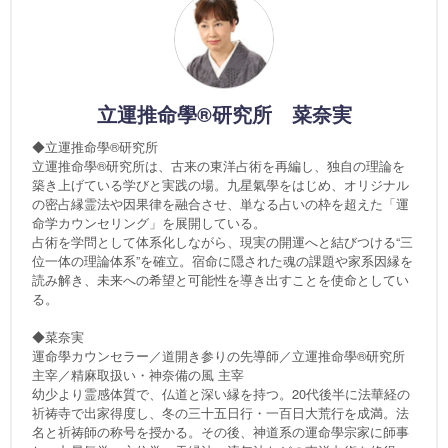
立運推命學®研究所 菜奈実
◆立運推命學®研究所
立運推命學®研究所は、古来の東洋占術を再編し、独自の理論を
築き上げている学びと実践の場。九星氣學をはじめ、オリジナル
の密占縁霊法や因果律を融合させ、単なる占いの枠を超えた「運
命学カウンセリング」を展開している。
占術を学問として体系化しながら、現実の開運へと結びつける“三
位一体の理論体系”を確立。宿命に隠された魂の課題や家系因縁を
読み解き、未来への希望と可能性を導き出すことを使命としてい
る。
◆菜奈実
運命學カウンセラー／道開き参りの先導師／立運推命學®研究所
主宰／精麻取扱い・神奈備の風 主宰
幼少より霊感体質で、仏道と深い縁を持つ。20代後半に法華経の
祈祷寺で出家得度し、冬の三十五日行・一百日大荒行を成満。法
名と祈祷師の称号を授かる。その後、神道系の運命學宗家に師事