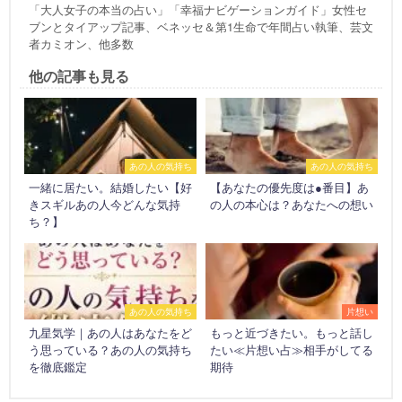
「大人女子の本当の占い」「幸福ナビゲーションガイド」女性セ
ブンとタイアップ記事、ベネッセ＆第1生命で年間占い執筆、芸文
者カミオン、他多数
他の記事も見る
あの人の気持ち
あの人の気持ち
一緒に居たい。結婚したい【好
【あなたの優先度は●番目】あ
きスギルあの人今どんな気持
の人の本心は？あなたへの想い
ち？】
あの人の気持ち
片想い
九星気学｜あの人はあなたをど
もっと近づきたい。もっと話し
う思っている？あの人の気持ち
たい≪片想い占≫相手がしてる
を徹底鑑定
期待