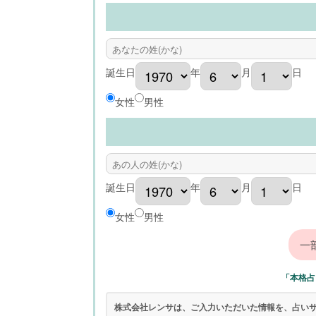
誕生日
年
月
日
女性
男性
誕生日
年
月
日
女性
男性
「本格占
株式会社レンサは、ご入力いただいた情報を、占い