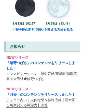
8月13日（02:37）
8月28日（13:19）
⇒ 獅子座の新月で願いを叶える方法を見る
お知らせ
NEWリリース
「嬉野つばさ」のコンテンツをリリースしま
した！
インスピレーション｜運命好転/悲願叶/瞬間霊
察で全看破◆嬉野つばさ
NEWリリース
「月香」のコンテンツをリリースしました！
チャクラ占い｜人体覚醒＆強制成就【運命正
し現実変える神霊力】月香