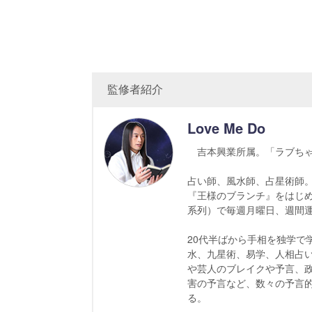
監修者紹介
Love Me Do
吉本興業所属。「ラブちゃ
占い師、風水師、占星術師。
『王様のブランチ』をはじめ
系列）で毎週月曜日、週間
20代半ばから手相を独学で
水、九星術、易学、人相占
や芸人のブレイクや予言、
害の予言など、数々の予言
る。