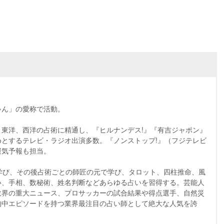
ん」の愛称で活動。
東洋、西洋の占術に精通し、『ヒルナンデス!』『有吉ジャポン』
とするテレビ・ラジオ出演多数。『ノンストップ!』（フジテレビ
運気予報も担当。
学び、その後占術ごとの師匠の元で学び、タロット、四柱推命、風
い、手相、数秘術、姓名判断などあらゆる占いを習得する。芸能人
政界の重大ニュース、プロサッカーの試合結果や得点選手、自然災
的中エピソードを持つ業界最注目の占い師として絶大な人気を誇