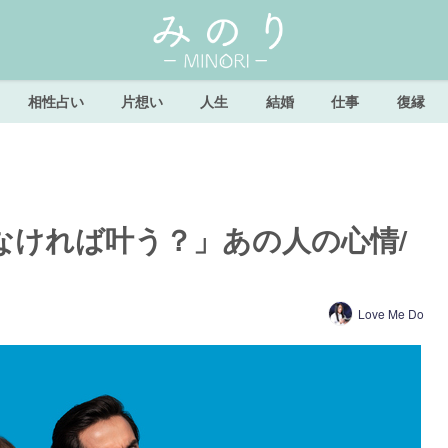
相性占い
片想い
人生
結婚
仕事
復縁
なければ叶う？」あの人の心情/
Love Me Do