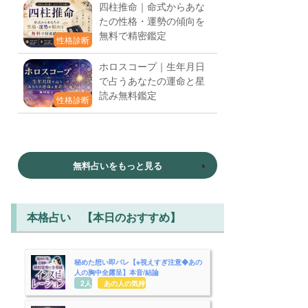
四柱推命｜命式からあな
たの性格・運勢の傾向を
無料で精密鑑定
性格診断
ホロスコープ｜生年月日
で占うあなたの運命と星
読み無料鑑定
性格診断
無料占いをもっと見る
本格占い 【本日のおすすめ】
秘めた想い即バレ【※視えすぎ注意◆あの
人の胸中全露呈】本音/結論
2人用
あの人の気持ち