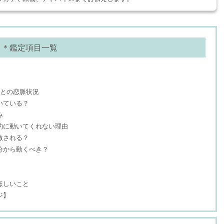
＊鑑定項目一覧
人との恋脈状況
いている？
み
的に動いてくれない理由
激される？
分から動くべき？
ほしいこと
ジ】