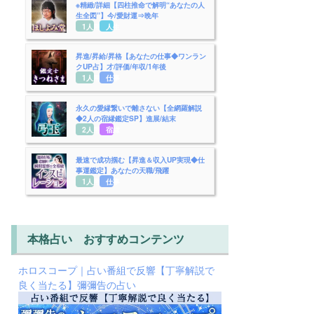
※精緻/詳細【四柱推命で解明“あなたの人
生全図”】今/愛財運⇒晩年
1人用
人生
昇進/昇給/昇格【あなたの仕事◆ワンラン
クUP占】才/評価/年収/1年後
1人用
仕事
永久の愛縁繋いで離さない【全網羅解説
◆2人の宿縁鑑定SP】進展/結末
2人用
宿縁
最速で成功掴む【昇進＆収入UP実現◆仕
事運鑑定】あなたの天職/飛躍
1人用
仕事
本格占い おすすめコンテンツ
ホロスコープ｜占い番組で反響【丁寧解説で
良く当たる】彌彌告の占い