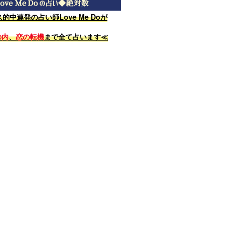
的中連発の占い師Love Me Doが
の内
、
恋の転機
まで全て占います≪