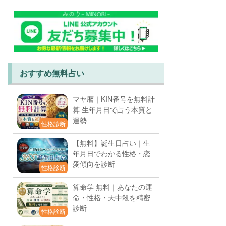
おすすめ無料占い
マヤ暦｜KIN番号を無料計
算 生年月日で占う本質と
運勢
性格診断
【無料】誕生日占い｜生
年月日でわかる性格・恋
愛傾向を診断
性格診断
算命学 無料｜あなたの運
命・性格・天中殺を精密
診断
性格診断