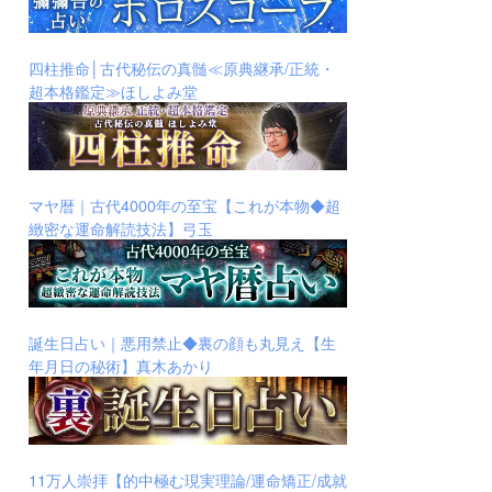
四柱推命│古代秘伝の真髄≪原典継承/正統・
超本格鑑定≫ほしよみ堂
マヤ暦｜古代4000年の至宝【これが本物◆超
緻密な運命解読技法】弓玉
誕生日占い｜悪用禁止◆裏の顔も丸見え【生
年月日の秘術】真木あかり
11万人崇拝【的中極む現実理論/運命矯正/成就