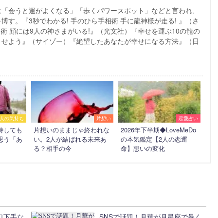
は「会うと運がよくなる」「歩くパワースポット」などと言われ、
す。『3秒でわかる! 手のひら手相術 手に龍神様が走る! 』（さ
相術 顔には9人の神さまがいる!』（光文社）『幸せを運ぶ10の龍の
させよう』（サイゾー）『絶望したあなたが幸せになる方法』（日
人の気持ち
片想い
恋愛占い
待しても
片想いのままじゃ終われな
2026年下半期◆LoveMeDo
思う「あ
い。2人が結ばれる未来あ
の本気鑑定【2人の恋運
る？相手の今
命】想いの変化
口下手な
SNSで話題！月華が月星座で暴く