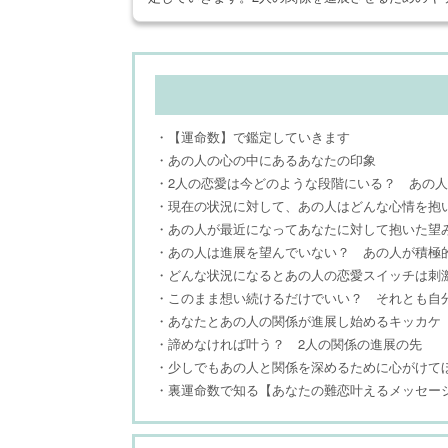
・【運命数】で鑑定していきます
・あの人の心の中にあるあなたの印象
・2人の恋愛は今どのような段階にいる？ あの
・現在の状況に対して、あの人はどんな心情を抱
・あの人が最近になってあなたに対して抱いた望
・あの人は進展を望んでいない？ あの人が積極
・どんな状況になるとあの人の恋愛スイッチは刺
・このまま想い続けるだけでいい？ それとも自
・あなたとあの人の関係が進展し始めるキッカケ
・諦めなければ叶う？ 2人の関係の進展の先
・少しでもあの人と関係を深めるために心がけて
・裏運命数で知る【あなたの難恋叶えるメッセー