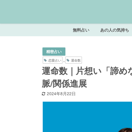
無料占い
あの人の気持ち
精密占い
,
恋愛占い
運命数
運命数｜片想い「諦め
脈/関係進展
2024年8月22日