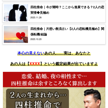
四柱推命｜今が潮時？ここから進展できる？2人の恋
実情◆見極め
2023.11.26
四柱推命｜片想い救済占い【2人の恋転機見極め】関
係転機/結論
2023.10.20
本心の見えない
あの人……実は、あなたと
あの人は【
XXXX
】という鑑定結果が出ていますよ