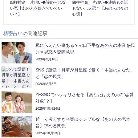
四柱推命｜片想い◆諦められな
四柱推命｜片想い◆連絡も会話
い恋【あの人を好きでいてい
もない…失恋？【あの人の今の
い？】
心境】
精密占い
の関連記事
私に伝えたい事ある？≪口下手なあの人の本音を代
弁≫思惑＆交際意思
2026年2月16日
SNSで話題！月華が月星座で暴く「本当のあなた」
と「恋の現実」
2026年2月5日
YESNOでハッキリさせる【あなたはあの人の“恋愛
対象”？】
2025年10月24日
難しく考えすぎ⇒実はシンプルな【あの人の恋本
音】求める関係
2025年10月23日