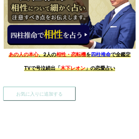
あの人の本心
、2人の
相性・恋転機
を
四柱推命
で全鑑定
TVで号泣続出「
木下レオン
」の恋愛占い
お気に入りに追加する