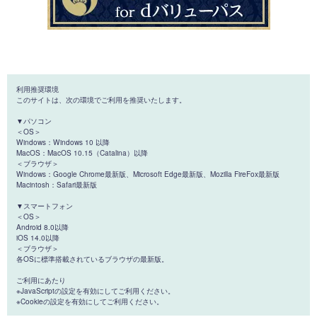
利用推奨環境
このサイトは、次の環境でご利用を推奨いたします。
▼パソコン
＜OS＞
Windows：Windows 10 以降
MacOS：MacOS 10.15（Catalina）以降
＜ブラウザ＞
Windows：Google Chrome最新版、Microsoft Edge最新版、Mozilla FireFox最新版
Macintosh：Safari最新版
▼スマートフォン
＜OS＞
Android 8.0以降
iOS 14.0以降
＜ブラウザ＞
各OSに標準搭載されているブラウザの最新版。
ご利用にあたり
※JavaScriptの設定を有効にしてご利用ください。
※Cookieの設定を有効にしてご利用ください。