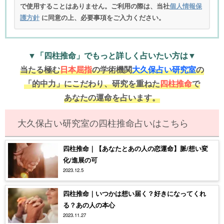
で使用することはありません。ご利用の際は、当社
個人情報保
護方針
に同意の上、必要事項をご入力ください。
▼「四柱推命」でもっと詳しく占いたい方は▼
当たる極む
日本屈指
の学術機関
大久保占い研究室
の
「的中力」にこだわり、研究を重ねた
四柱推命
で
あなたの運命を占います。
大久保占い研究室の四柱推命占いはこちら
四柱推命｜【あなたとあの人の恋運命】脈/想い変
化/進展の可
2023.12.5
四柱推命｜いつかは想い届く？好きになってくれ
る？あの人の本心
2023.11.27