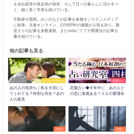
を会社経営や競走馬の保有、そして日々の暮らしに活かすべ
く、細く長く学習を続けている。
不動産や競馬、占いのなどの記事を各種オンラインメディア
に執筆。文春オンライン、日刊SPA!の連載が人気を誇り、殿
堂入りの記事を多数連発。またnoteにてプチ開運法の記事を
書き続けている。
他の記事も見る
あの人の気持ち
恋愛占い
あの人の気持ち｜私を大切にし
恋愛占い◆今年中に、あの人と
てくれてる？特別な存在？あの
の恋に進展ある？２人の愛運命
人の真意
片想い
片想い