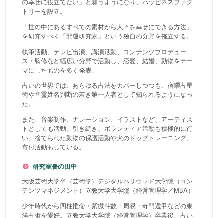
の幸せに役立てたい」と願うようになり、ハッピネスファク
トリーを設立。
「世の中にあるすべての素材から人々を幸せにできる方法」
を研究すべく「開運研究家」という独自の分野を確立する。
執筆活動、テレビ出演、講演活動、コンテンツプロデュー
ス・監修など幅広い分野で活動し、恋愛、結婚、動物をテー
マにしたものを多く発表。
占いの世界では、あらゆる占法をカバーしつつも、宿曜占星
術や音霊姓名判断の若き第一人者として知られるようになっ
た。
また、音楽制作、ナレーション、イラストなど、アーティス
トとしても活動。引き続き、ボランティア活動も積極的に行
い、捨てられた動物の保護活動や犬のドッグトレーニング、
寄付活動もしている。
研究室長の田中
大阪芸術大学卒（芸術学）デジタルハリウッド大学院（コン
テンツマネジメント）立教大学大学院（経営管理学／MBA）
少年時代から四柱推命・紫微斗数・周易・奇門遁甲などの東
洋占術を愛好。立教大学大学院（経営管理学）卒業後、占い