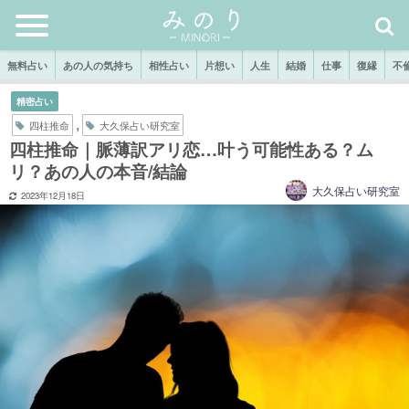
無料占い
あの人の気持ち
相性占い
片想い
人生
結婚
仕事
復縁
不
精密占い
,
四柱推命
大久保占い研究室
四柱推命｜脈薄訳アリ恋…叶う可能性ある？ム
リ？あの人の本音/結論
大久保占い研究室
2023年12月18日