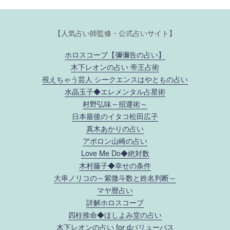
【人気占い師監修・公式占いサイト】
ホロスコープ【彌彌告の占い】
木下レオンの占い 帝王占術
視えちゃう芸人 シークエンスはやともの占い
水晶玉子◆エレメンタル占星術
村野弘味～招運術～
日本最後のイタコ松田広子
真木あかりの占い
アポロン山崎の占い
Love Me Do◆絶対数
木村藤子◆幸せの条件
大串ノリコの～紫微斗数と姓名判断～
マヤ暦占い
詳解ホロスコープ
四柱推命◆ほしよみ堂の占い
木下レオンの占い for dバリューパス