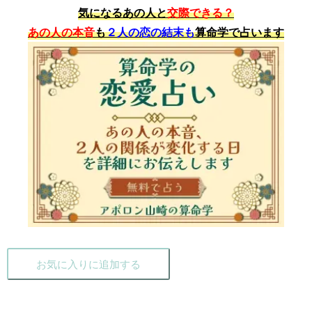
気になるあの人と
交際できる？
あの人の本音
も
２人の恋の結末も
算命学で占います
お気に入りに追加する