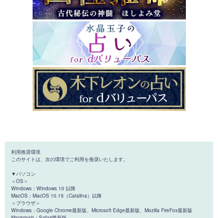
利用推奨環境
このサイトは、次の環境でご利用を推奨いたします。
▼パソコン
＜OS＞
Windows：Windows 10 以降
MacOS：MacOS 10.15（Catalina）以降
＜ブラウザ＞
Windows：Google Chrome最新版、Microsoft Edge最新版、Mozilla FireFox最新版
Macintosh：Safari最新版