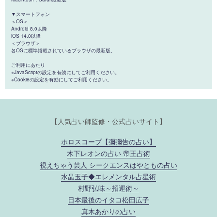
▼スマートフォン
＜OS＞
Android 8.0以降
iOS 14.0以降
＜ブラウザ＞
各OSに標準搭載されているブラウザの最新版。
ご利用にあたり
※JavaScriptの設定を有効にしてご利用ください。
※Cookieの設定を有効にしてご利用ください。
【人気占い師監修・公式占いサイト】
ホロスコープ【彌彌告の占い】
木下レオンの占い 帝王占術
視えちゃう芸人 シークエンスはやともの占い
水晶玉子◆エレメンタル占星術
村野弘味～招運術～
日本最後のイタコ松田広子
真木あかりの占い