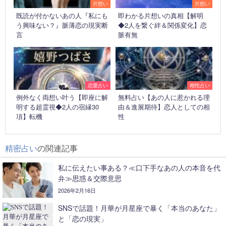
片想い
片想い
既読が付かないあの人『私にも
即わかる片想いの真相【解明
う興味ない？』脈薄恋の現実断
◆2人を繋ぐ絆＆関係変化】恋
言
脈有無
恋愛占い
相性占い
例外なく両想い叶う【即座に解
無料占い【あの人に惹かれる理
明する超霊視◆2人の宿縁30
由＆進展期待】恋人としての相
項】転機
性
精密占い
の関連記事
私に伝えたい事ある？≪口下手なあの人の本音を代
弁≫思惑＆交際意思
2026年2月16日
SNSで話題！月華が月星座で暴く「本当のあなた」
と「恋の現実」