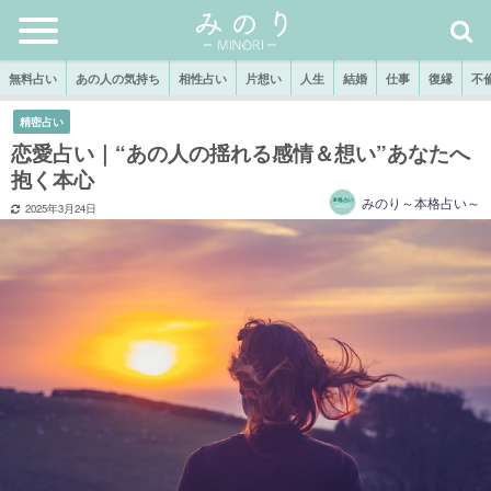
無料占い
あの人の気持ち
相性占い
片想い
人生
結婚
仕事
復縁
不
精密占い
恋愛占い｜“あの人の揺れる感情＆想い”あなたへ
抱く本心
みのり～本格占い～
2025年3月24日