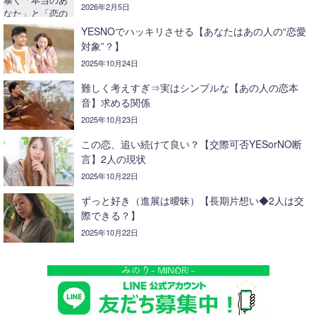
2026年2月5日
YESNOでハッキリさせる【あなたはあの人の“恋愛
対象”？】
2025年10月24日
難しく考えすぎ⇒実はシンプルな【あの人の恋本
音】求める関係
2025年10月23日
この恋、追い続けて良い？【交際可否YESorNO断
言】2人の現状
2025年10月22日
ずっと好き（進展は曖昧）【長期片想い◆2人は交
際できる？】
2025年10月22日