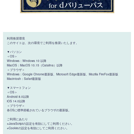
利用推奨環境
このサイトは、次の環境でご利用を推奨いたします。
▼パソコン
＜OS＞
Windows：Windows 10 以降
MacOS：MacOS 10.15（Catalina）以降
＜ブラウザ＞
Windows：Google Chrome最新版、Microsoft Edge最新版、Mozilla FireFox最新版
Macintosh：Safari最新版
▼スマートフォン
＜OS＞
Android 8.0以降
iOS 14.0以降
＜ブラウザ＞
各OSに標準搭載されているブラウザの最新版。
ご利用にあたり
※JavaScriptの設定を有効にしてご利用ください。
※Cookieの設定を有効にしてご利用ください。