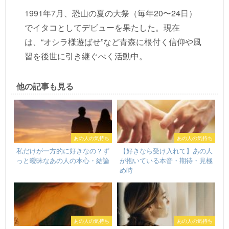
1991年7月、恐山の夏の大祭（毎年20〜24日）
でイタコとしてデビューを果たした。現在
は、“オシラ様遊ばせ”など青森に根付く信仰や風
習を後世に引き継ぐべく活動中。
他の記事も見る
あの人の気持ち
あの人の気持ち
私だけが一方的に好きなの？ず
【好きなら受け入れて】あの人
っと曖昧なあの人の本心・結論
が抱いている本音・期待・見極
め時
あの人の気持ち
あの人の気持ち