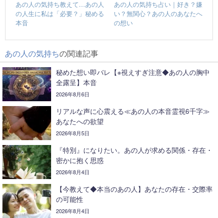
あの人の気持ち教えて…あの人
あの人の気持ち占い｜好き？嫌
の人生に私は「必要？」秘める
い？無関心？あの人のあなたへ
本音
の想い
あの人の気持ち
の関連記事
秘めた想い即バレ【※視えすぎ注意◆あの人の胸中
全露呈】本音
2026年8月6日
リアルな声に心震える≪あの人の本音霊視6千字≫
あなたへの欲望
2026年8月5日
『特別』になりたい。あの人が求める関係・存在・
密かに抱く思惑
2026年8月4日
【今教えて◆本当のあの人】あなたの存在・交際率
の可能性
2026年8月4日