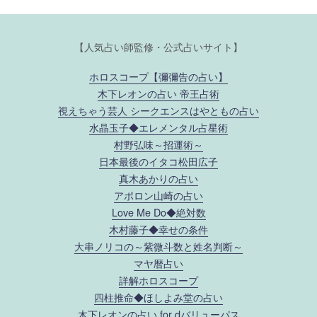
【人気占い師監修・公式占いサイト】
ホロスコープ【彌彌告の占い】
木下レオンの占い 帝王占術
視えちゃう芸人 シークエンスはやともの占い
水晶玉子◆エレメンタル占星術
村野弘味～招運術～
日本最後のイタコ松田広子
真木あかりの占い
アポロン山崎の占い
Love Me Do◆絶対数
木村藤子◆幸せの条件
大串ノリコの～紫微斗数と姓名判断～
マヤ暦占い
詳解ホロスコープ
四柱推命◆ほしよみ堂の占い
木下レオンの占い for dバリューパス