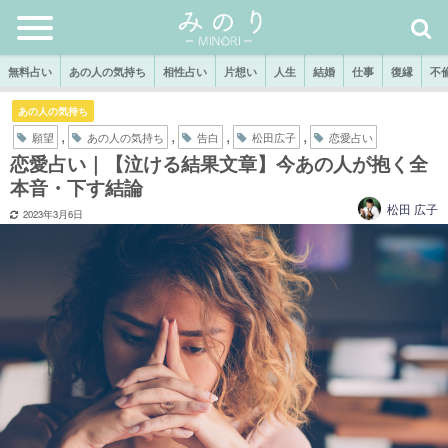
無料占い
あの人の気持ち
相性占い
片想い
人生
結婚
仕事
復縁
不
あの人の気持ち
,
,
,
,
願望
あの人の気持ち
告白
松田広子
恋愛占い
恋愛占い｜【泣ける結果文章】今あの人が抱く全
本音・下す結論
松田 広子
2023年3月6日