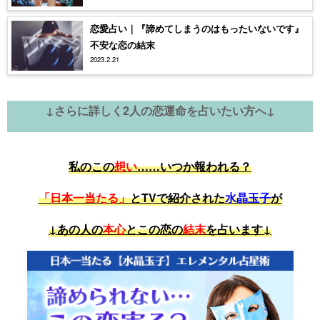
恋愛占い｜『諦めてしまうのはもったいないです』
不安な恋の結末
2023.2.21
↓さらに詳しく2人の恋運命を占いたい方へ↓
私のこの
想い
……いつか報われる？
「日本一当たる」
とTVで紹介された
水晶玉子
が
↓あの人の
本心
とこの恋の
結末
を占います↓