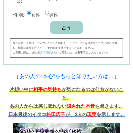
日:
性別:
女性
男性
株式会社レンサは、ご入力いただいた情報を、占いサービスを提供するためにのみ使用
し、情報の蓄積を行ったり、他の目的で使用することはありません。
ご利用の際は、当社
個人情報保護方針
に同意の上、必要事項をご入力ください。
↓あの人の“本心”をもっと知りたい方は…↓
片想い中に
相手の気持ち
が気になるのは仕方がないこ
と。
あの人からは感じ取れない
隠された本音
を暴きます。
日本最後のイタコ
松田広子
が、2人の
現実
を示します。