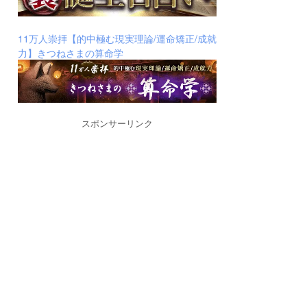
11万人崇拝【的中極む現実理論/運命矯正/成就
力】きつねさまの算命学
スポンサーリンク