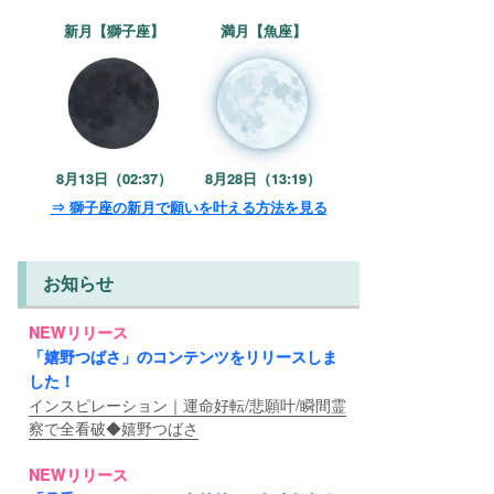
新月【獅子座】
満月【魚座】
8月13日（02:37）
8月28日（13:19）
⇒ 獅子座の新月で願いを叶える方法を見る
お知らせ
NEWリリース
「嬉野つばさ」のコンテンツをリリースしま
した！
インスピレーション｜運命好転/悲願叶/瞬間霊
察で全看破◆嬉野つばさ
NEWリリース