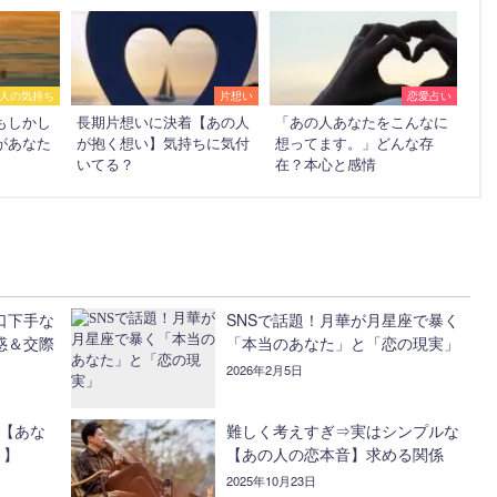
人の気持ち
片想い
恋愛占い
もしかし
長期片想いに決着【あの人
「あの人あなたをこんなに
があなた
が抱く想い】気持ちに気付
想ってます。」どんな存
いてる？
在？本心と感情
口下手な
SNSで話題！月華が月星座で暴く
惑＆交際
「本当のあなた」と「恋の現実」
2026年2月5日
る【あな
難しく考えすぎ⇒実はシンプルな
？】
【あの人の恋本音】求める関係
2025年10月23日