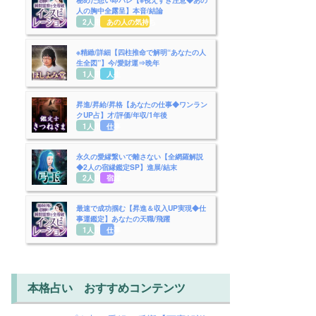
人の胸中全露呈】本音/結論
2人用
あの人の気持ち
※精緻/詳細【四柱推命で解明“あなたの人
生全図”】今/愛財運⇒晩年
1人用
人生
昇進/昇給/昇格【あなたの仕事◆ワンラン
クUP占】才/評価/年収/1年後
1人用
仕事
永久の愛縁繋いで離さない【全網羅解説
◆2人の宿縁鑑定SP】進展/結末
2人用
宿縁
最速で成功掴む【昇進＆収入UP実現◆仕
事運鑑定】あなたの天職/飛躍
1人用
仕事
本格占い おすすめコンテンツ