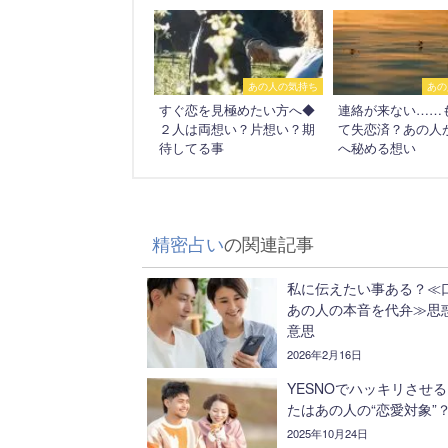
あの人の気持ち
あの
すぐ恋を見極めたい方へ◆
連絡が来ない……
２人は両想い？片想い？期
て失恋済？あの人
待してる事
へ秘める想い
精密占い
の関連記事
私に伝えたい事ある？≪
あの人の本音を代弁≫思
意思
2026年2月16日
YESNOでハッキリさせ
たはあの人の“恋愛対象”
2025年10月24日