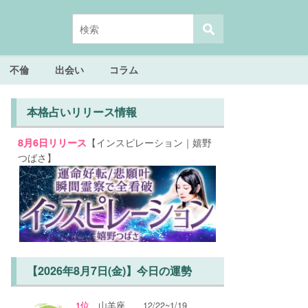
不倫
出会い
コラム
本格占いリリース情報
【インスピレーション｜嬉野
8月6日リリース
つばさ】
【2026年8月7日(金)】今日の運勢
1位
山羊座
12/22~1/19