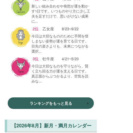
新しい組み合わせや発想が運を動か
す1日です。いつものやり方に少し工
夫を足すだけで、思いがけない成果
に...
2位
乙女座
8/23~9/22
今日は大切なもののために手間を惜
しまない姿勢が運を育てる日です。
目先の楽さよりも、未来につながる
選択...
3位
牡牛座
4/21~5/20
今日は大切なものを守りながら、賢
く立ち回る力が運を支える日です。
真正面からぶつかるより、空気を読
みな...
ランキングをもっと見る
【2026年8月】新月・満月カレンダー