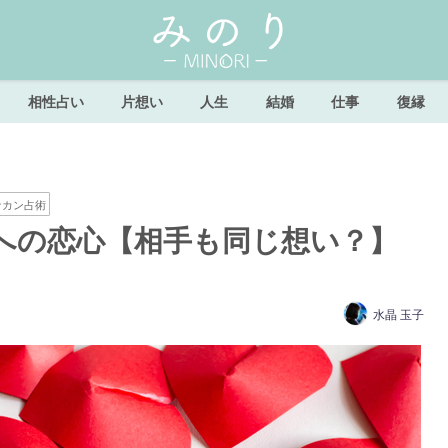
相性占い
片想い
人生
結婚
仕事
復縁
ナカン占術
への恋心【相手も同じ想い？】
水晶 玉子