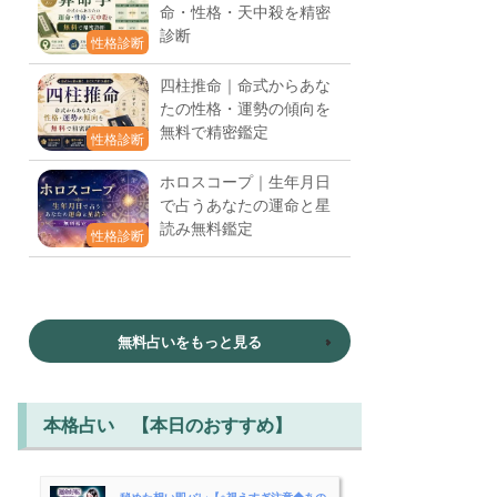
命・性格・天中殺を精密
診断
性格診断
四柱推命｜命式からあな
たの性格・運勢の傾向を
無料で精密鑑定
性格診断
ホロスコープ｜生年月日
で占うあなたの運命と星
読み無料鑑定
性格診断
無料占いをもっと見る
本格占い 【本日のおすすめ】
秘めた想い即バレ【※視えすぎ注意◆あの