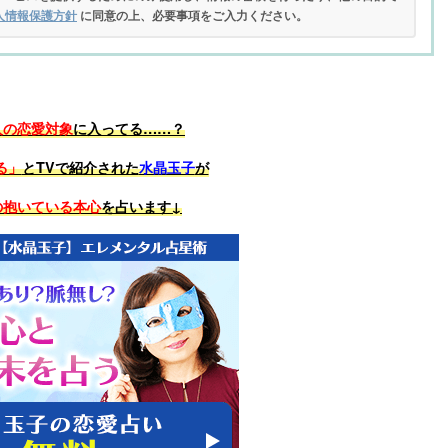
人情報保護方針
に同意の上、必要事項をご入力ください。
人の恋愛対象
に入ってる……？
る」
とTVで紹介された
水晶玉子
が
の抱いている本心
を占います↓