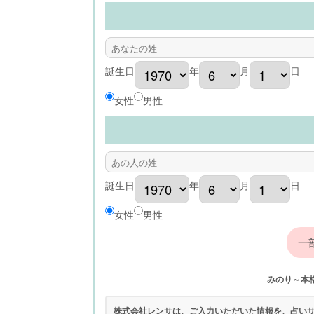
誕生日
年
月
日
女性
男性
誕生日
年
月
日
女性
男性
みのり～本
株式会社レンサは、ご入力いただいた情報を、占い