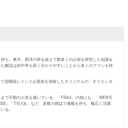
を持ち、東洋、西洋の枠を超えて数多くの占術を研究した知識を
った解説は的中率も高く分かりやすいことから多くのファンを持
誌上にて宿曜経にインド占星術を加味したオリジナルの「オリエンタ
まで不動の人気を築いている。「FRaU」の他にも、「MEN'S
「MISS」「TVぴあ」など、多数の雑誌で連載を持ち、幅広く活躍
ている。