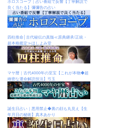
ホロスコープ｜占い番組で反響【丁寧解説で
良く当たる】彌彌告の占い
四柱推命│古代秘伝の真髄≪原典継承/正統・
超本格鑑定≫ほしよみ堂
マヤ暦｜古代4000年の至宝【これが本物◆超
緻密な運命解読技法】弓玉
誕生日占い｜悪用禁止◆裏の顔も丸見え【生
年月日の秘術】真木あかり