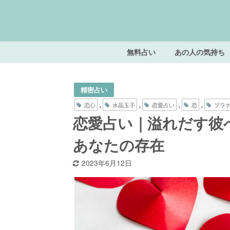
無料占い
あの人の気持ち
精密占い
,
,
,
,
恋心
水晶玉子
恋愛占い
恋
プラ
恋愛占い｜溢れだす彼
あなたの存在
2023年6月12日