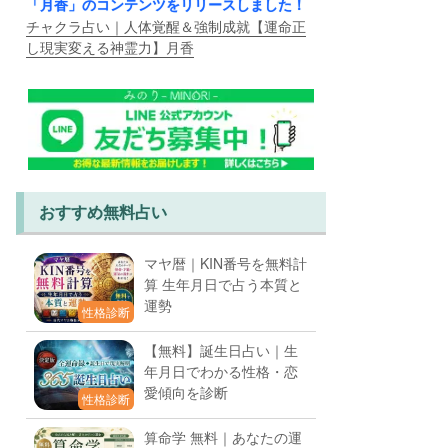
「月香」のコンテンツをリリースしました！
チャクラ占い｜人体覚醒＆強制成就【運命正
し現実変える神霊力】月香
おすすめ無料占い
マヤ暦｜KIN番号を無料計
算 生年月日で占う本質と
運勢
性格診断
【無料】誕生日占い｜生
年月日でわかる性格・恋
愛傾向を診断
性格診断
算命学 無料｜あなたの運