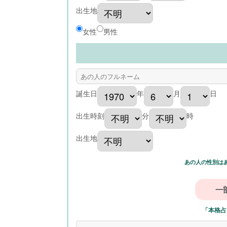
出生地
女性
男性
誕生日
年
月
日
出生時刻
分
時
出生地
あの人の性別は
「本格占