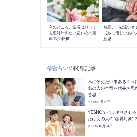
片想い
今のところ、進展ゼロ（で
お願い、勘違いさ
も絶対叶えたい恋）心の距
【妙に優しいあの
離/次の転機
意思
精密占い
の関連記事
私に伝えたい事ある？≪
あの人の本音を代弁≫思
意思
2026年2月16日
YESNOでハッキリさせ
たはあの人の“恋愛対象”
2025年10月24日