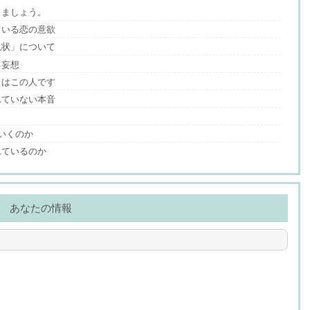
りましょう。
ている恋の意欲
現状」について
る妄想
」はこの人です
れていない本音
？
いくのか
れているのか
あなたの情報