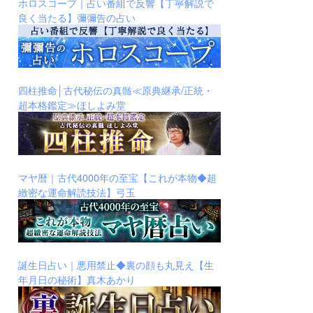
ホロスコープ｜占い番組で反響【丁寧解説で
良く当たる】彌彌告の占い
四柱推命│古代秘伝の真髄≪原典継承/正統・
超本格鑑定≫ほしよみ堂
マヤ暦｜古代4000年の至宝【これが本物◆超
緻密な運命解読技法】弓玉
誕生日占い｜悪用禁止◆裏の顔も丸見え【生
年月日の秘術】真木あかり