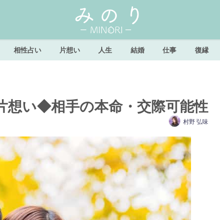
相性占い
片想い
人生
結婚
仕事
復縁
片想い◆相手の本命・交際可能性
村野 弘味