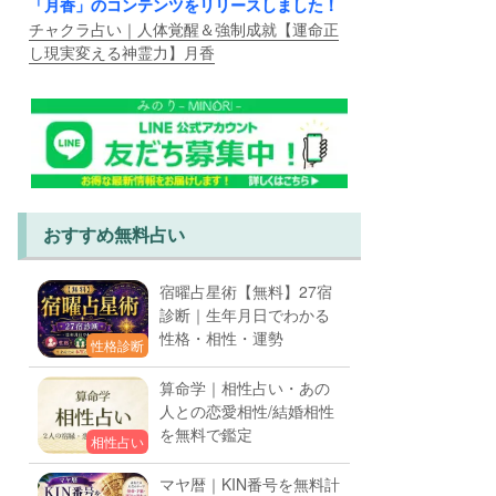
「月香」のコンテンツをリリースしました！
チャクラ占い｜人体覚醒＆強制成就【運命正
し現実変える神霊力】月香
おすすめ無料占い
宿曜占星術【無料】27宿
診断｜生年月日でわかる
性格・相性・運勢
性格診断
算命学｜相性占い・あの
人との恋愛相性/結婚相性
を無料で鑑定
相性占い
マヤ暦｜KIN番号を無料計