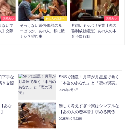
恋愛占い
あの人の気持ち
恋愛占い
せないで
そっけない返信/既読スル
片想いキッパリ卒業【恋の
人】交際
ーばっか。あの人、私に脈
強制成就鑑定】あの人の本
ナシ？望む事
音⇒次行動
口下手な
SNSで話題！月華が月星座で暴く
惑＆交際
「本当のあなた」と「恋の現実」
2026年2月5日
る【あな
難しく考えすぎ⇒実はシンプルな
？】
【あの人の恋本音】求める関係
2025年10月23日