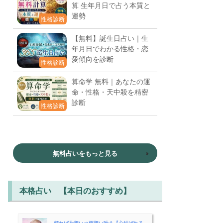
算 生年月日で占う本質と
運勢
性格診断
【無料】誕生日占い｜生
年月日でわかる性格・恋
愛傾向を診断
性格診断
算命学 無料｜あなたの運
命・性格・天中殺を精密
診断
性格診断
無料占いをもっと見る
本格占い 【本日のおすすめ】
頼れば片想い⇒両想い叶う【心結ばれる