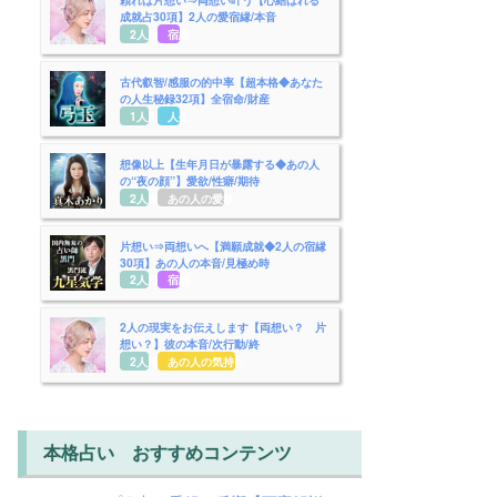
成就占30項】2人の愛宿縁/本音
2人用
宿縁
古代叡智/感服の的中率【超本格◆あなた
の人生秘録32項】全宿命/財産
1人用
人生
想像以上【生年月日が暴露する◆あの人
の“夜の顔”】愛欲/性癖/期待
2人用
あの人の愛欲
片想い⇒両想いへ【満願成就◆2人の宿縁
30項】あの人の本音/見極め時
2人用
宿縁
2人の現実をお伝えします【両想い？ 片
想い？】彼の本音/次行動/終
2人用
あの人の気持ち
本格占い おすすめコンテンツ