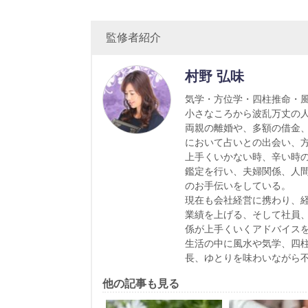
監修者紹介
村野 弘味
気学・方位学・四柱推命・
小さなころから波乱万丈の
両親の離婚や、多額の借金
において占いとの出会い、
上手くいかない時、辛い時
鑑定を行い、夫婦関係、人
のお手伝いをしている。
現在も会社経営に携わり、
業績を上げる、そして社員
係が上手くいくアドバイス
生活の中に風水や気学、四
長、ゆとりを味わいながら
他の記事も見る