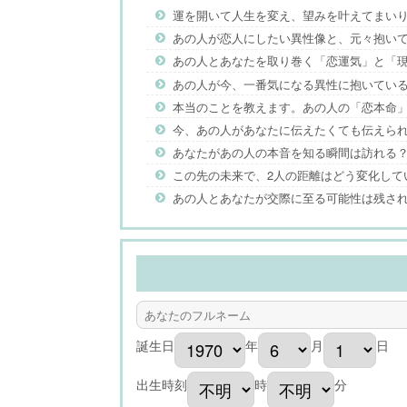
運を開いて人生を変え、望みを叶えてまい
あの人が恋人にしたい異性像と、元々抱い
あの人とあなたを取り巻く「恋運気」と「
あの人が今、一番気になる異性に抱いてい
本当のことを教えます。あの人の「恋本命
今、あの人があなたに伝えたくても伝えら
あなたがあの人の本音を知る瞬間は訪れる
この先の未来で、2人の距離はどう変化して
あの人とあなたが交際に至る可能性は残さ
誕生日
年
月
日
出生時刻
時
分