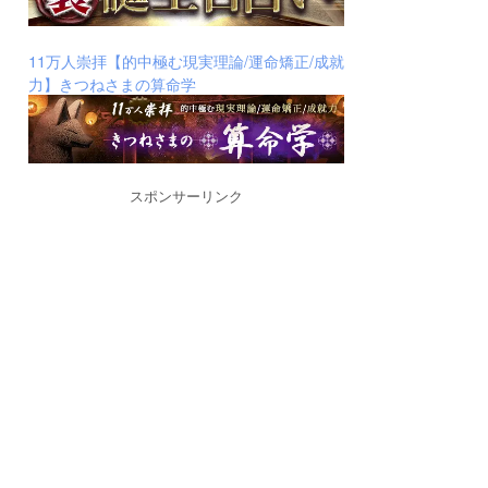
11万人崇拝【的中極む現実理論/運命矯正/成就
力】きつねさまの算命学
スポンサーリンク