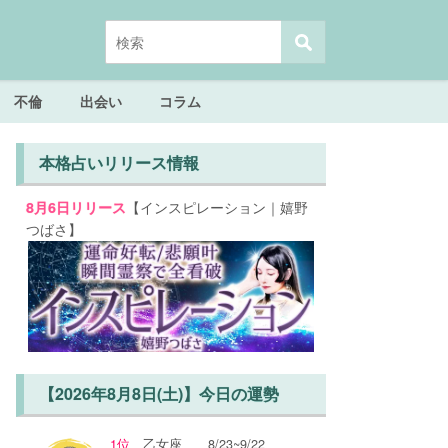
不倫
出会い
コラム
本格占いリリース情報
【インスピレーション｜嬉野
8月6日リリース
つばさ】
【2026年8月8日(土)】今日の運勢
1位
乙女座
8/23~9/22