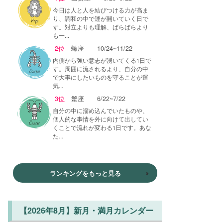
今日は人と人を結びつける力が高ま
り、調和の中で運が開いていく日で
す。対立よりも理解、ばらばらより
も一...
2位
蠍座
10/24~11/22
内側から強い意志が湧いてくる1日で
す。周囲に流されるより、自分の中
で大事にしたいものを守ることが運
気...
3位
蟹座
6/22~7/22
自分の中に溜め込んでいたものや、
個人的な事情を外に向けて出してい
くことで流れが変わる1日です。あな
た...
ランキングをもっと見る
【2026年8月】新月・満月カレンダー