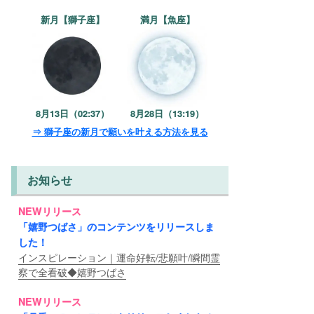
新月【獅子座】
満月【魚座】
8月13日（02:37）
8月28日（13:19）
⇒ 獅子座の新月で願いを叶える方法を見る
お知らせ
NEWリリース
「嬉野つばさ」のコンテンツをリリースしま
した！
インスピレーション｜運命好転/悲願叶/瞬間霊
察で全看破◆嬉野つばさ
NEWリリース