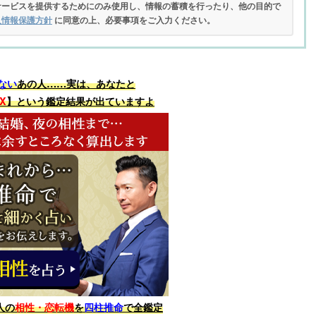
サービスを提供するためにのみ使用し、情報の蓄積を行ったり、他の目的で
人情報保護方針
に同意の上、必要事項をご入力ください。
ない
あの人……実は、あなたと
X
】という鑑定結果が出ていますよ
人の
相性・恋転機
を
四柱推命
で全鑑定