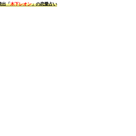
続出「
木下レオン
」の恋愛占い