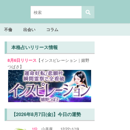
不倫
出会い
コラム
本格占いリリース情報
【インスピレーション｜嬉野
8月6日リリース
つばさ】
【2026年8月7日(金)】今日の運勢
1位
山羊座
12/22~1/19