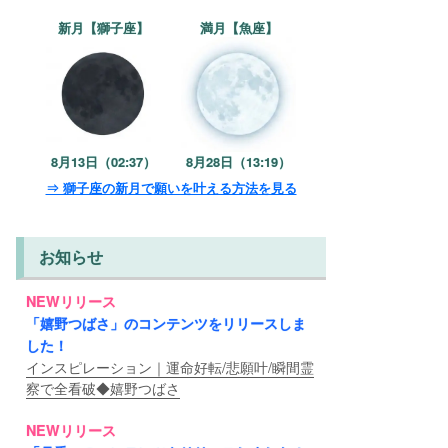
新月【獅子座】
満月【魚座】
8月13日（02:37）
8月28日（13:19）
⇒ 獅子座の新月で願いを叶える方法を見る
お知らせ
NEWリリース
「嬉野つばさ」のコンテンツをリリースしま
した！
インスピレーション｜運命好転/悲願叶/瞬間霊
察で全看破◆嬉野つばさ
NEWリリース