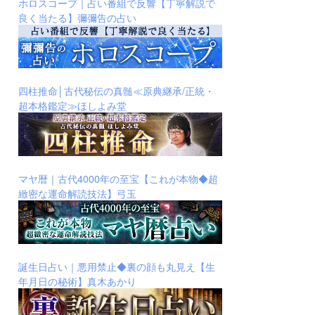
ホロスコープ｜占い番組で反響【丁寧解説で
良く当たる】彌彌告の占い
四柱推命│古代秘伝の真髄≪原典継承/正統・
超本格鑑定≫ほしよみ堂
マヤ暦｜古代4000年の至宝【これが本物◆超
緻密な運命解読技法】弓玉
誕生日占い｜悪用禁止◆裏の顔も丸見え【生
年月日の秘術】真木あかり