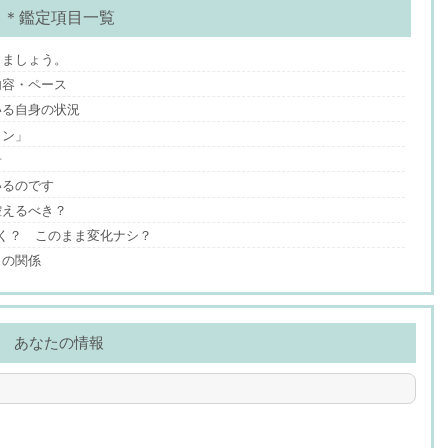
＊鑑定項目一覧
りましょう。
内容・ペース
いる自身の状況
イン」
音
いるのです
控えるべき？
く？ このまま変化ナシ？
との関係
あなたの情報