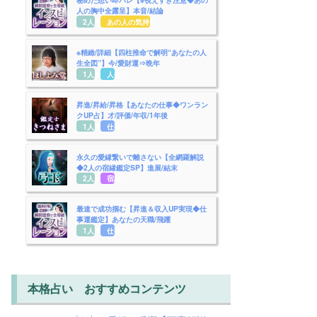
人の胸中全露呈】本音/結論
2人用
あの人の気持ち
※精緻/詳細【四柱推命で解明“あなたの人
生全図”】今/愛財運⇒晩年
1人用
人生
昇進/昇給/昇格【あなたの仕事◆ワンラン
クUP占】才/評価/年収/1年後
1人用
仕事
永久の愛縁繋いで離さない【全網羅解説
◆2人の宿縁鑑定SP】進展/結末
2人用
宿縁
最速で成功掴む【昇進＆収入UP実現◆仕
事運鑑定】あなたの天職/飛躍
1人用
仕事
本格占い おすすめコンテンツ