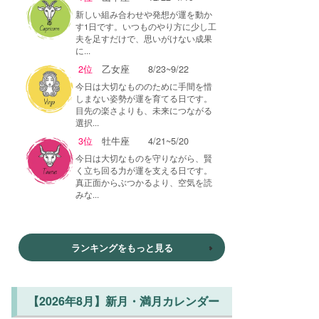
新しい組み合わせや発想が運を動か
す1日です。いつものやり方に少し工
夫を足すだけで、思いがけない成果
に...
2位
乙女座
8/23~9/22
今日は大切なもののために手間を惜
しまない姿勢が運を育てる日です。
目先の楽さよりも、未来につながる
選択...
3位
牡牛座
4/21~5/20
今日は大切なものを守りながら、賢
く立ち回る力が運を支える日です。
真正面からぶつかるより、空気を読
みな...
ランキングをもっと見る
【2026年8月】新月・満月カレンダー