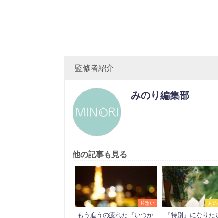
監修者紹介
みのり編集部
他の記事も見る
片想い
あの
もう追うの疲れた『いつか
『特別』になりた