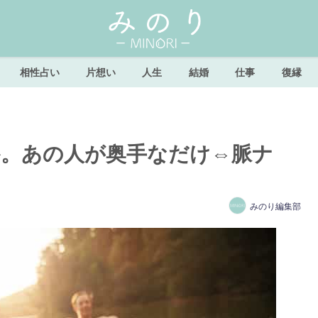
相性占い
片想い
人生
結婚
仕事
復縁
か。あの人が奥手なだけ⇔脈ナ
みのり編集部