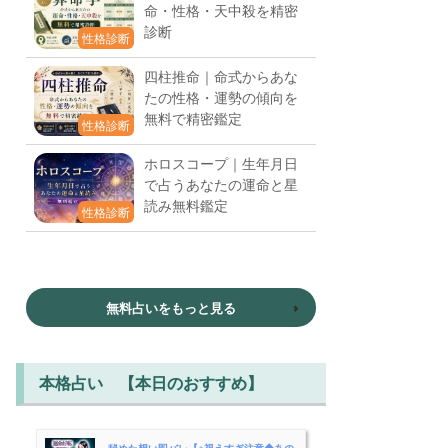
命・性格・天中殺を精密
診断
性格診断
四柱推命｜命式からあな
たの性格・運勢の傾向を
無料で精密鑑定
性格診断
ホロスコープ｜生年月日
で占うあなたの運命と星
読み無料鑑定
性格診断
無料占いをもっと見る
本格占い 【本日のおすすめ】
秘めた想い即バレ【※視えすぎ注意◆あの