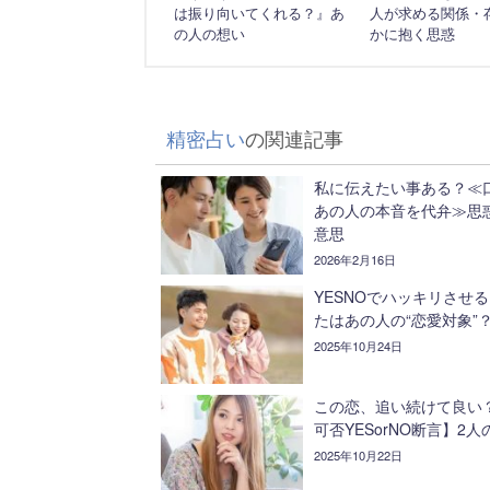
は振り向いてくれる？』あ
人が求める関係・
の人の想い
かに抱く思惑
精密占い
の関連記事
私に伝えたい事ある？≪
あの人の本音を代弁≫思
意思
2026年2月16日
YESNOでハッキリさせ
たはあの人の“恋愛対象”
2025年10月24日
この恋、追い続けて良い
可否YESorNO断言】2人
2025年10月22日