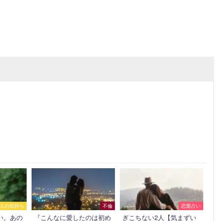
人の気持ち
不倫
恋愛占い
い。あの
『こんなに愛したのは初め
ぎこちない2人【気まずい