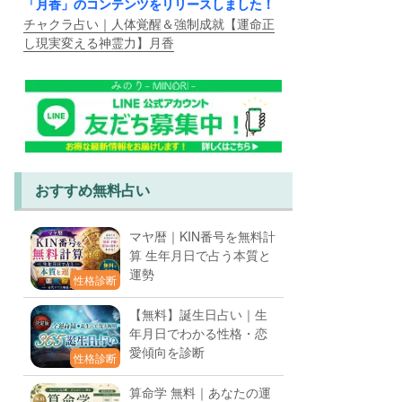
「月香」のコンテンツをリリースしました！
チャクラ占い｜人体覚醒＆強制成就【運命正
し現実変える神霊力】月香
おすすめ無料占い
マヤ暦｜KIN番号を無料計
算 生年月日で占う本質と
運勢
性格診断
【無料】誕生日占い｜生
年月日でわかる性格・恋
愛傾向を診断
性格診断
算命学 無料｜あなたの運