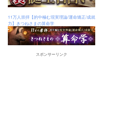
11万人崇拝【的中極む現実理論/運命矯正/成就
力】きつねさまの算命学
スポンサーリンク