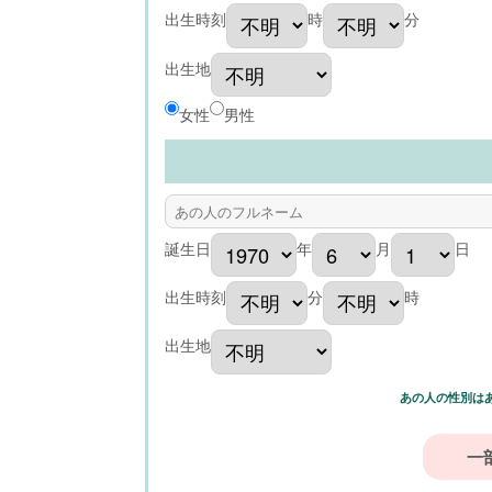
出生時刻
時
分
出生地
女性
男性
誕生日
年
月
日
出生時刻
分
時
出生地
あの人の性別は